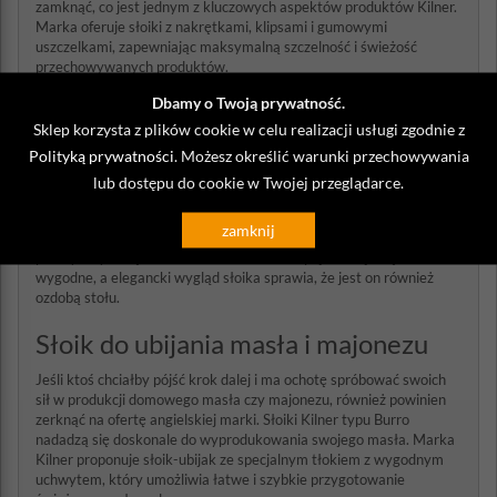
zamknąć, co jest jednym z kluczowych aspektów produktów Kilner.
Marka oferuje słoiki z nakrętkami, klipsami i gumowymi
uszczelkami, zapewniając maksymalną szczelność i świeżość
przechowywanych produktów.
Dbamy o Twoją prywatność.
Słoje z kranikiem Kilner na wino i
Sklep korzysta z plików cookie w celu realizacji usługi zgodnie z
nalewki
Polityką prywatności
. Możesz określić warunki przechowywania
Miłośnicy wszelkich soków, syropów oraz nalewek na pewno
lub dostępu do cookie w Twojej przeglądarce.
docenią szklane butelki Kilner. Marka wytwarza też butelki z
korkami, idealne do przechowywania octu czy oliwy. Słoik z
zamknij
kranikiem Kilner wygląda przy tym bardzo efektownie i jest
praktyczny. Dzięki kranikowi nalewanie napojów staje się łatwe i
wygodne, a elegancki wygląd słoika sprawia, że jest on również
ozdobą stołu.
Słoik do ubijania masła i majonezu
Jeśli ktoś chciałby pójść krok dalej i ma ochotę spróbować swoich
sił w produkcji domowego masła czy majonezu, również powinien
zerknąć na ofertę angielskiej marki. Słoiki Kilner typu Burro
nadadzą się doskonale do wyprodukowania swojego masła. Marka
Kilner proponuje słoik-ubijak ze specjalnym tłokiem z wygodnym
uchwytem, który umożliwia łatwe i szybkie przygotowanie