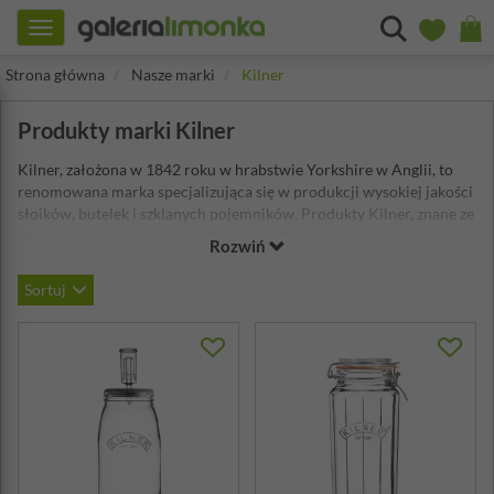
Toggle
navigation
Strona główna
Nasze marki
Kilner
Produkty marki Kilner
Kilner, założona w 1842 roku w hrabstwie Yorkshire w Anglii, to
renomowana marka specjalizująca się w produkcji wysokiej jakości
słoików, butelek i szklanych pojemników. Produkty Kilner, znane ze
swojej trwałości i funkcjonalności, zdobywają międzynarodowe
Rozwiń
nagrody za unikatowy design. Oferta marki obejmuje różnorodne
naczynia do przechowywania domowych przetworów, takich jak
Sortuj
dżemy, soki, nalewki i oleje. Kilner łączy tradycję z
innowacyjnością, oferując również akcesoria ze stali nierdzewnej,
które zapewniają higienę i wygodę użytkowania.