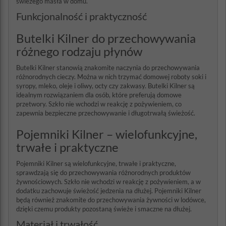
świeżego masła w domu.
Funkcjonalność i praktyczność
Butelki Kilner do przechowywania
różnego rodzaju płynów
Butelki Kilner stanowią znakomite naczynia do przechowywania
różnorodnych cieczy. Można w nich trzymać domowej roboty soki i
syropy, mleko, oleje i oliwy, octy czy zakwasy. Butelki Kilner są
idealnym rozwiązaniem dla osób, które preferują domowe
przetwory. Szkło nie wchodzi w reakcję z pożywieniem, co
zapewnia bezpieczne przechowywanie i długotrwałą świeżość.
Pojemniki Kilner – wielofunkcyjne,
trwałe i praktyczne
Pojemniki Kilner są wielofunkcyjne, trwałe i praktyczne,
sprawdzają się do przechowywania różnorodnych produktów
żywnościowych. Szkło nie wchodzi w reakcję z pożywieniem, a w
dodatku zachowuje świeżość jedzenia na dłużej. Pojemniki Kilner
będą również znakomite do przechowywania żywności w lodówce,
dzięki czemu produkty pozostaną świeże i smaczne na dłużej.
Materiał i trwałość