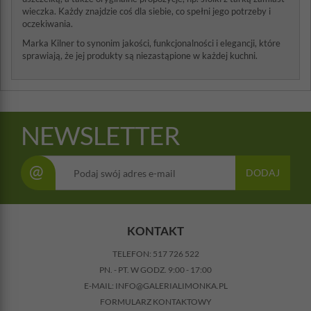
wieczka. Każdy znajdzie coś dla siebie, co spełni jego potrzeby i
oczekiwania.
Marka Kilner to synonim jakości, funkcjonalności i elegancji, które
sprawiają, że jej produkty są niezastąpione w każdej kuchni.
NEWSLETTER
@
DODAJ
KONTAKT
TELEFON:
517 726 522
PN. - PT. W GODZ. 9:00 - 17:00
E-MAIL:
INFO@GALERIALIMONKA.PL
FORMULARZ KONTAKTOWY