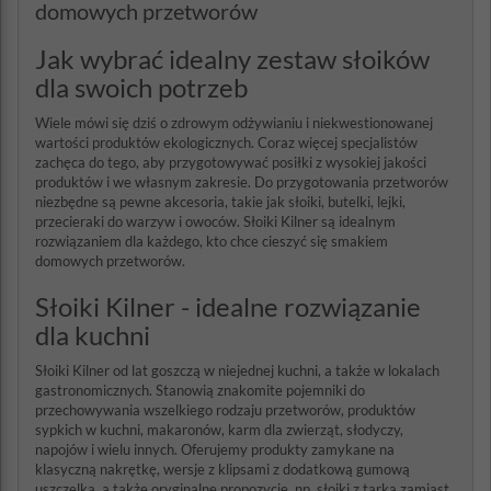
domowych przetworów
Jak wybrać idealny zestaw słoików
dla swoich potrzeb
Wiele mówi się dziś o zdrowym odżywianiu i niekwestionowanej
wartości produktów ekologicznych. Coraz więcej specjalistów
zachęca do tego, aby przygotowywać posiłki z wysokiej jakości
produktów i we własnym zakresie. Do przygotowania przetworów
niezbędne są pewne akcesoria, takie jak słoiki, butelki, lejki,
przecieraki do warzyw i owoców. Słoiki Kilner są idealnym
rozwiązaniem dla każdego, kto chce cieszyć się smakiem
domowych przetworów.
Słoiki Kilner - idealne rozwiązanie
dla kuchni
Słoiki Kilner od lat goszczą w niejednej kuchni, a także w lokalach
gastronomicznych. Stanowią znakomite pojemniki do
przechowywania wszelkiego rodzaju przetworów, produktów
sypkich w kuchni, makaronów, karm dla zwierząt, słodyczy,
napojów i wielu innych. Oferujemy produkty zamykane na
klasyczną nakrętkę, wersje z klipsami z dodatkową gumową
uszczelką, a także oryginalne propozycje, np. słoiki z tarką zamiast