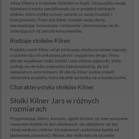
Johna Kilnera w hrabstwie Yorkshire w Anglii. Od początku swojej
działalności marka specjalizowała się w produkcji szklanych
słoików, które szybko zyskały uznanie za swoją trwałość i
funkcjonalność. Przez lata Kilner rozwijał swoją ofertę,
wprowadzając innowacyjne rozwiązania i dostosowując się do
zmieniających się potrzeb konsumentów.
Rodzaje słoików Kilner
Produkty marki Kilner od lat zdobywają międzynarodowe nagrody,
co potwierdza ich unikatową jakość i wyjątkowy design. Firma
oferuje wyjątkowe słoiki, butelki i inne szklane pojemniki, które
cechują się nie tylko znakomitą funkcjonalnością, ale też
niebanalnym wzornictwem. W ofercie Kilner można znaleźć
różnorodne produkty, które idealnie sprawdzą się w każdej kuchni.
Charakterystyka słoików Kilner
Słoiki Kilner Jars w różnych
rozmiarach
Przygotowując dżemy, kompoty, ogórki kiszone czy inne warzywne
i owocowe dodatki do dań obiadowych, nie obędziemy się bez
różnej wielkości słoików. Ich pojemność uzależniona będzie od
planowanej zawartości. Ważne, aby słoiki dało się szczelnie