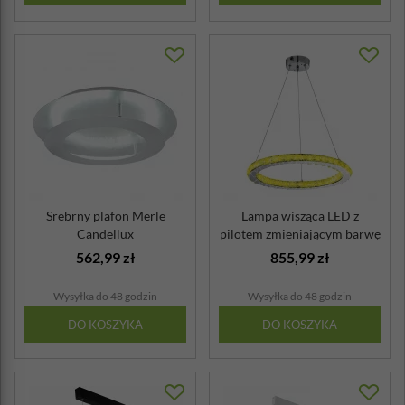
Srebrny plafon Merle
Lampa wisząca LED z
Candellux
pilotem zmieniającym barwę
światła Lo...
562,99 zł
855,99 zł
Wysyłka do 48 godzin
Wysyłka do 48 godzin
DO KOSZYKA
DO KOSZYKA