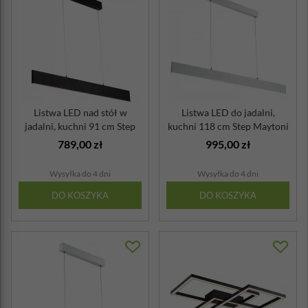
Listwa LED nad stół w
Listwa LED do jadalni,
jadalni, kuchni 91 cm Step
kuchni 118 cm Step Maytoni
Maytoni ...
biała
789,00 zł
995,00 zł
Wysyłka do 4 dni
Wysyłka do 4 dni
DO KOSZYKA
DO KOSZYKA