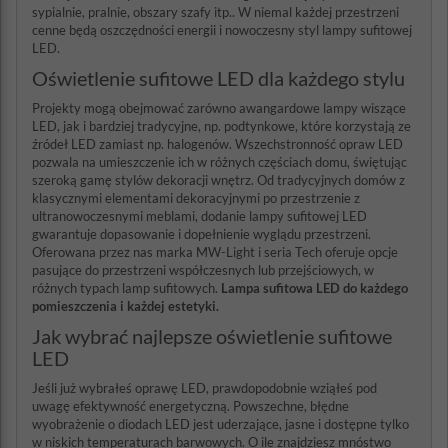
sypialnie, pralnie, obszary szafy itp.. W niemal każdej przestrzeni
cenne będą oszczędności energii i nowoczesny styl lampy sufitowej
LED.
Oświetlenie sufitowe LED dla każdego stylu
Projekty mogą obejmować zarówno awangardowe lampy wiszące
LED, jak i bardziej tradycyjne, np. podtynkowe, które korzystają ze
źródeł LED zamiast np. halogenów. Wszechstronność opraw LED
pozwala na umieszczenie ich w różnych częściach domu, świętując
szeroką gamę stylów dekoracji wnętrz. Od tradycyjnych domów z
klasycznymi elementami dekoracyjnymi po przestrzenie z
ultranowoczesnymi meblami, dodanie lampy sufitowej LED
gwarantuje dopasowanie i dopełnienie wyglądu przestrzeni.
Oferowana przez nas marka MW-Light i seria Tech oferuje opcje
pasujące do przestrzeni współczesnych lub przejściowych, w
różnych typach lamp sufitowych.
Lampa sufitowa LED do każdego
pomieszczenia i każdej estetyki.
Jak wybrać najlepsze oświetlenie sufitowe
LED
Jeśli już wybrałeś oprawę LED, prawdopodobnie wziąłeś pod
uwagę efektywność energetyczną. Powszechne, błędne
wyobrażenie o diodach LED jest uderzające, jasne i dostępne tylko
w niskich temperaturach barwowych. O ile znajdziesz mnóstwo