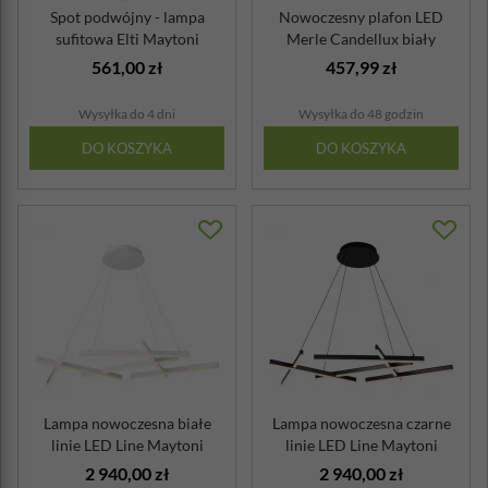
Spot podwójny - lampa
Nowoczesny plafon LED
sufitowa Elti Maytoni
Merle Candellux biały
Technical
561,00 zł
457,99 zł
Wysyłka do 4 dni
Wysyłka do 48 godzin
DO KOSZYKA
DO KOSZYKA
Lampa nowoczesna białe
Lampa nowoczesna czarne
linie LED Line Maytoni
linie LED Line Maytoni
2 940,00 zł
2 940,00 zł