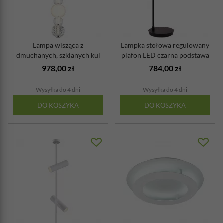
Lampa wisząca z
Lampka stołowa regulowany
dmuchanych, szklanych kul
plafon LED czarna podstawa
LED Collar Mayt...
Fad ...
978,00 zł
784,00 zł
Wysyłka do 4 dni
Wysyłka do 4 dni
DO KOSZYKA
DO KOSZYKA