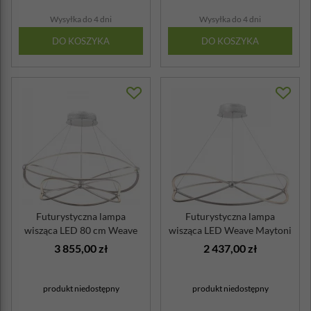
Wysyłka do 4 dni
Wysyłka do 4 dni
DO KOSZYKA
DO KOSZYKA
Futurystyczna lampa
Futurystyczna lampa
wisząca LED 80 cm Weave
wisząca LED Weave Maytoni
Maytoni
3 855,00 zł
2 437,00 zł
produkt niedostępny
produkt niedostępny