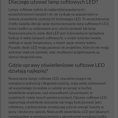
Dlaczego używać lamp sufitowych LED?
Lampy sufitowe należą do najbardziej popularnych i
wszechstronnych świateł i nic nie zyskuje na popularności w
świecie oświetlenia szybciej niż technologia LED. To wszechstronne
źródło światła oferuje opcje dostosowywania lamp sufitowych LED,
które rzadko są realizowane przy użyciu żarówek lub lamp
fluorescencyjnych; wiele diod LED jest ściemnialnych (pożądana
funkcja w wielu lampach sufitowych), a wybór kolorów światla
obfituje w opcje temperatury, a nawet opcje zmiany koloru.
Ponadto diody LED mogą pasować do projektów, których nie mogą
wykonać większe żarówki, więc możliwości projektowania są
niemal nieograniczone.
Gdzie oprawy oświetleniowe sufitowe LED
działają najlepiej?
Nowoczesne lampy sufitowe LED, charakteryzujące się
energooszczędnością i długowiecznością, mają wiele zastosowań:
od wspaniałego żyrandola w salonie po wyspę w kuchni,
oświetlenie wnękowe, nad umywalkami i prysznicami, w
sypialniach i wiele innych pomieszczeniach. Oprawy sufitowe LED
zapewniają oświetlenie otoczenia lub mogą funkcjonować jako
reflektory, a jednocześnie zmniejszają zużycie energii i koszty w
jasny i skuteczny sposób. Niski profil oświetlenia LED jest idealnym
rozwiązaniem w pomieszczeniach o ograniczonej wysokości sufitu -