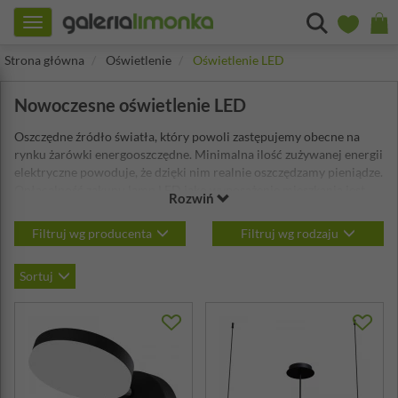
Toggle
navigation
Strona główna
Oświetlenie
Oświetlenie LED
Nowoczesne oświetlenie LED
Oszczędne źródło światła, który powoli zastępujemy obecne na
rynku żarówki energooszczędne. Minimalna ilość zużywanej energii
elektryczne powoduje, że dzięki nim realnie oszczędzamy pieniądze.
Opłacalność zakupu lamp LED jako wyposażenie mieszkania jest
Rozwiń
niepodważalna. Stosując niewielkiej mocy źródło światła
zastępujemy wiele razy mocniejsze żarówki – ale w zamian
Filtruj wg producenta
Filtruj wg rodzaju
uzyskujemy tyle samo oświetlenia.
Sortuj