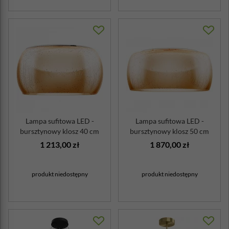
Lampa sufitowa LED -
Lampa sufitowa LED -
bursztynowy klosz 40 cm
bursztynowy klosz 50 cm
Solen Maytoni
Solen Maytoni
1 213,00 zł
1 870,00 zł
produkt niedostępny
produkt niedostępny