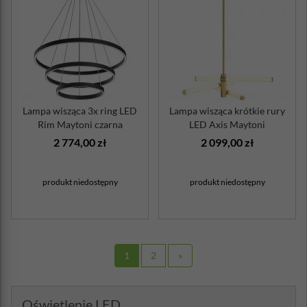
Lampa wisząca 3x ring LED
Lampa wisząca krótkie rury
Rim Maytoni czarna
LED Axis Maytoni
2 774,00 zł
2 099,00 zł
produkt niedostępny
produkt niedostępny
1
2
»
Oświetlenie LED