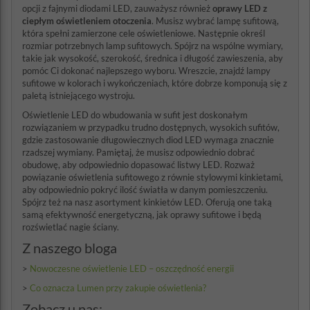
opcji z fajnymi diodami LED, zauważysz również
oprawy LED z
ciepłym oświetleniem otoczenia
. Musisz wybrać lampę sufitową,
która spełni zamierzone cele oświetleniowe. Następnie określ
rozmiar potrzebnych lamp sufitowych. Spójrz na wspólne wymiary,
takie jak wysokość, szerokość, średnica i długość zawieszenia, aby
pomóc Ci dokonać najlepszego wyboru. Wreszcie, znajdź lampy
sufitowe w kolorach i wykończeniach, które dobrze komponują się z
paletą istniejącego wystroju.
Oświetlenie LED do wbudowania w sufit jest doskonałym
rozwiązaniem w przypadku trudno dostępnych, wysokich sufitów,
gdzie zastosowanie długowiecznych diod LED wymaga znacznie
rzadszej wymiany. Pamiętaj, że musisz odpowiednio dobrać
obudowę, aby odpowiednio dopasować listwy LED. Rozważ
powiązanie oświetlenia sufitowego z równie stylowymi kinkietami,
aby odpowiednio pokryć ilość światła w danym pomieszczeniu.
Spójrz też na nasz asortyment kinkietów LED. Oferują one taką
samą efektywność energetyczną, jak oprawy sufitowe i będą
rozświetlać nagie ściany.
Z naszego bloga
>
Nowoczesne oświetlenie LED – oszczędność energii
>
Co oznacza Lumen przy zakupie oświetlenia?
Zobacz u nas: