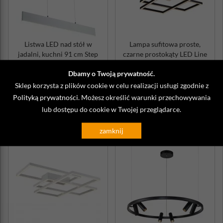
Listwa LED nad stół w
Lampa sufitowa proste,
jadalni, kuchni 91 cm Step
czarne prostokąty LED Line
Maytoni ...
Maytoni
801,00 zł
2 906,00 zł
Dbamy o Twoją prywatność.
Sklep korzysta z plików cookie w celu realizacji usługi zgodnie z
Wysyłka do 4 dni
Wysyłka do 4 dni
Polityką prywatności
. Możesz określić warunki przechowywania
DO KOSZYKA
DO KOSZYKA
lub dostępu do cookie w Twojej przeglądarce.
zamknij