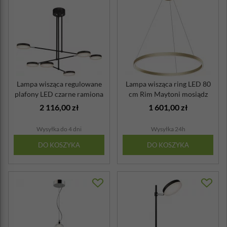
Lampa wisząca regulowane
Lampa wisząca ring LED 80
plafony LED czarne ramiona
cm Rim Maytoni mosiądz
Fad M...
2 116,00 zł
1 601,00 zł
Wysyłka do 4 dni
Wysyłka 24h
DO KOSZYKA
DO KOSZYKA