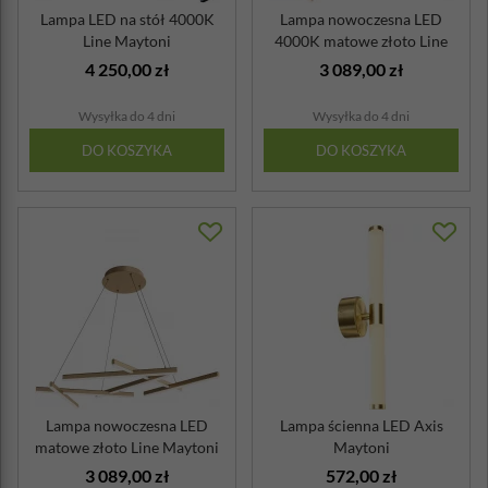
Lampa LED na stół 4000K
Lampa nowoczesna LED
Line Maytoni
4000K matowe złoto Line
Maytoni
4 250,00 zł
3 089,00 zł
Wysyłka do 4 dni
Wysyłka do 4 dni
DO KOSZYKA
DO KOSZYKA
Lampa nowoczesna LED
Lampa ścienna LED Axis
matowe złoto Line Maytoni
Maytoni
3 089,00 zł
572,00 zł