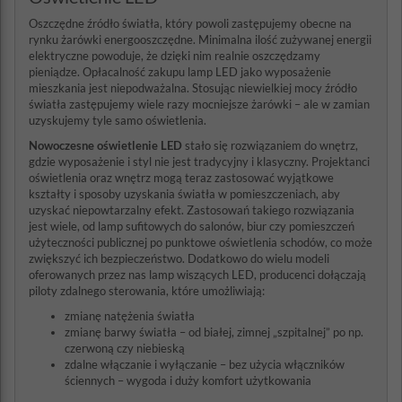
Oszczędne źródło światła, który powoli zastępujemy obecne na
rynku żarówki energooszczędne. Minimalna ilość zużywanej energii
elektryczne powoduje, że dzięki nim realnie oszczędzamy
pieniądze. Opłacalność zakupu lamp LED jako wyposażenie
mieszkania jest niepodważalna. Stosując niewielkiej mocy źródło
światła zastępujemy wiele razy mocniejsze żarówki – ale w zamian
uzyskujemy tyle samo oświetlenia.
Nowoczesne oświetlenie LED
stało się rozwiązaniem do wnętrz,
gdzie wyposażenie i styl nie jest tradycyjny i klasyczny. Projektanci
oświetlenia oraz wnętrz mogą teraz zastosować wyjątkowe
kształty i sposoby uzyskania światła w pomieszczeniach, aby
uzyskać niepowtarzalny efekt. Zastosowań takiego rozwiązania
jest wiele, od lamp sufitowych do salonów, biur czy pomieszczeń
użyteczności publicznej po punktowe oświetlenia schodów, co może
zwiększyć ich bezpieczeństwo. Dodatkowo do wielu modeli
oferowanych przez nas lamp wiszących LED, producenci dołączają
piloty zdalnego sterowania, które umożliwiają:
zmianę natężenia światła
zmianę barwy światła – od białej, zimnej „szpitalnej” po np.
czerwoną czy niebieską
zdalne włączanie i wyłączanie – bez użycia włączników
ściennych – wygoda i duży komfort użytkowania