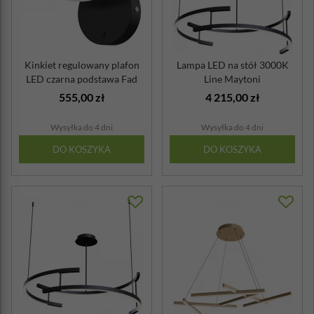
Kinkiet regulowany plafon
Lampa LED na stół 3000K
LED czarna podstawa Fad
Line Maytoni
Maytoni
555,00 zł
4 215,00 zł
Wysyłka do 4 dni
Wysyłka do 4 dni
DO KOSZYKA
DO KOSZYKA