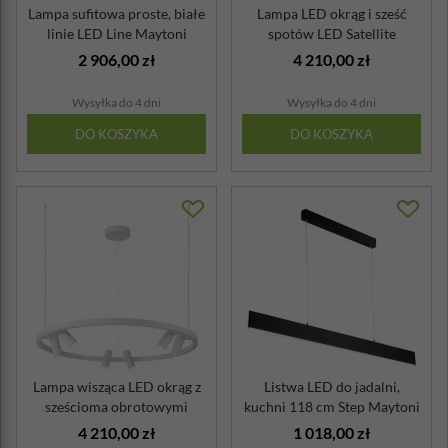
Lampa sufitowa proste, białe
Lampa LED okrąg i sześć
linie LED Line Maytoni
spotów LED Satellite
Maytoni
2 906,00 zł
4 210,00 zł
Wysyłka do 4 dni
Wysyłka do 4 dni
DO KOSZYKA
DO KOSZYKA
Lampa wisząca LED okrąg z
Listwa LED do jadalni,
sześcioma obrotowymi
kuchni 118 cm Step Maytoni
spotami LE...
czarna
4 210,00 zł
1 018,00 zł