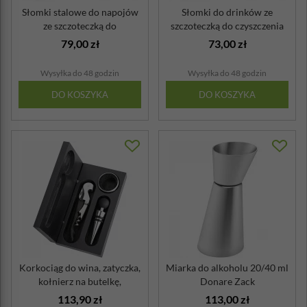
Słomki stalowe do napojów
Słomki do drinków ze
ze szczoteczką do
szczoteczką do czyszczenia
czyszczenia P...
Picara Za...
79,00 zł
73,00 zł
Wysyłka do 48 godzin
Wysyłka do 48 godzin
DO KOSZYKA
DO KOSZYKA
Korkociąg do wina, zatyczka,
Miarka do alkoholu 20/40 ml
kołnierz na butelkę,
Donare Zack
drewnia...
113,90 zł
113,00 zł