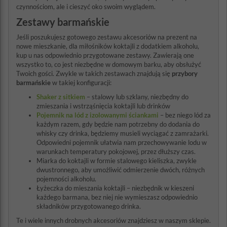
czynnościom, ale i cieszyć oko swoim wyglądem.
Zestawy barmańskie
Jeśli poszukujesz gotowego zestawu akcesoriów na prezent na
nowe mieszkanie, dla miłośników koktajli z dodatkiem alkoholu,
kup u nas odpowiednio przygotowane zestawy. Zawierają one
wszystko to, co jest niezbędne w domowym barku, aby obsłużyć
Twoich gości. Zwykle w takich zestawach znajdują się
przybory
barmańskie
w takiej konfiguracji:
Shaker z sitkiem
– stalowy lub szklany, niezbędny do
zmieszania i wstrząśnięcia koktajli lub drinków
Pojemnik na lód z izolowanymi ściankami
– bez niego lód za
każdym razem, gdy będzie nam potrzebny do dodania do
whisky czy drinka, będziemy musieli wyciągać z zamrażarki.
Odpowiedni pojemnik ułatwia nam przechowywanie lodu w
warunkach temperatury pokojowej, przez dłuższy czas.
Miarka do koktajli w formie stalowego kieliszka, zwykle
dwustronnego, aby umożliwić odmierzenie dwóch, różnych
pojemności alkoholu.
Łyżeczka do mieszania koktajli – niezbędnik w kieszeni
każdego barmana, bez niej nie wymieszasz odpowiednio
składników przygotowanego drinka.
Te i wiele innych drobnych akcesoriów znajdziesz w naszym sklepie.