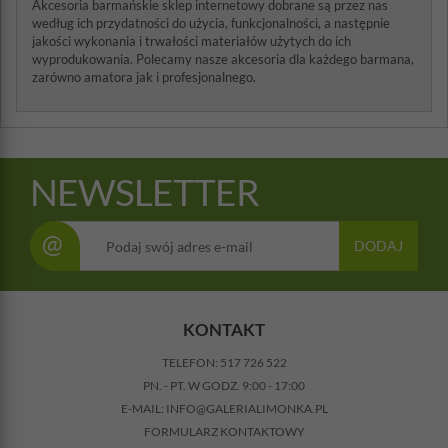
Akcesoria barmańskie sklep internetowy dobrane są przez nas
według ich przydatności do użycia, funkcjonalności, a następnie
jakości wykonania i trwałości materiałów użytych do ich
wyprodukowania. Polecamy nasze akcesoria dla każdego barmana,
zarówno amatora jak i profesjonalnego.
NEWSLETTER
@
DODAJ
KONTAKT
TELEFON:
517 726 522
PN. - PT. W GODZ. 9:00 - 17:00
E-MAIL:
INFO@GALERIALIMONKA.PL
FORMULARZ KONTAKTOWY