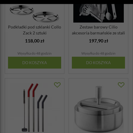
Podkładki pod szklanki Collo
Zestaw barowy Cilio
Zack 2 sztuki
akcesoria barmańskie ze stali
nierdze...
118,00 zł
197,90 zł
Wysyłka do 48 godzin
Wysyłka do 48 godzin
DO KOSZYKA
DO KOSZYKA