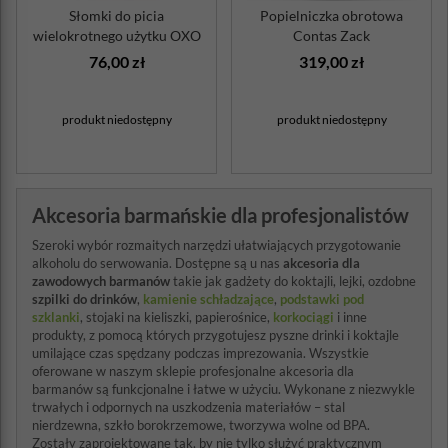
Słomki do picia
Popielniczka obrotowa
wielokrotnego użytku OXO
Contas Zack
Good Grips
76,00 zł
319,00 zł
produkt niedostępny
produkt niedostępny
Akcesoria barmańskie dla profesjonalistów
Szeroki wybór rozmaitych narzędzi ułatwiających przygotowanie
alkoholu do serwowania. Dostępne są u nas
akcesoria dla
zawodowych barmanów
takie jak gadżety do koktajli, lejki, ozdobne
szpilki do drinków
,
kamienie schładzające
,
podstawki pod
szklanki
, stojaki na kieliszki, papierośnice,
korkociągi
i inne
produkty, z pomocą których przygotujesz pyszne drinki i koktajle
umilające czas spędzany podczas imprezowania. Wszystkie
oferowane w naszym sklepie profesjonalne akcesoria dla
barmanów są funkcjonalne i łatwe w użyciu. Wykonane z niezwykle
trwałych i odpornych na uszkodzenia materiałów – stal
nierdzewna, szkło borokrzemowe, tworzywa wolne od BPA.
Zostały zaprojektowane tak, by nie tylko służyć praktycznym