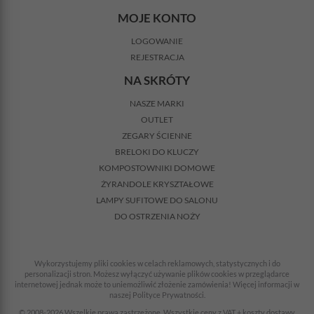
MOJE KONTO
LOGOWANIE
REJESTRACJA
NA SKRÓTY
NASZE MARKI
OUTLET
ZEGARY ŚCIENNE
BRELOKI DO KLUCZY
KOMPOSTOWNIKI DOMOWE
ŻYRANDOLE KRYSZTAŁOWE
LAMPY SUFITOWE DO SALONU
DO OSTRZENIA NOŻY
Wykorzystujemy pliki cookies w celach reklamowych, statystycznych i do
personalizacji stron. Możesz wyłączyć używanie plików cookies w przeglądarce
internetowej jednak może to uniemożliwić złożenie zamówienia! Więcej informacji w
naszej Polityce Prywatności.
© 2008-2026 Wszelkie prawa zastrzeżone. Wszystkie ceny z VAT + koszty dostawy.