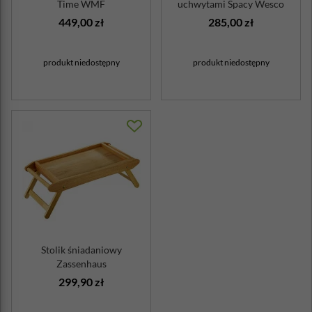
Time WMF
uchwytami Spacy Wesco
czerwona
449,00 zł
285,00 zł
produkt niedostępny
produkt niedostępny
Stolik śniadaniowy
Zassenhaus
299,90 zł