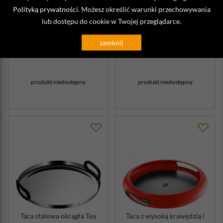
Polityką prywatności
. Możesz określić warunki przechowywania
lub dostępu do cookie w Twojej przeglądarce.
Taca owalna z uchwytami i
Taca room service 60x40 cm,
gumowym wnętrzem
bambusowa z uchwytami
zamknij
fioletowa Spac...
Revol T...
349,00 zł
329,00 zł
produkt niedostępny
produkt niedostępny
Taca stalowa okrągła Tea
Taca z wysoką krawędzią i