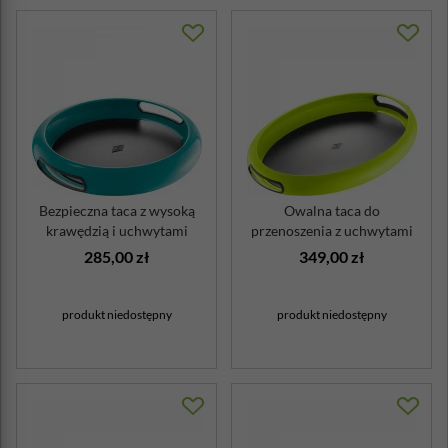
Bezpieczna taca z wysoką
Owalna taca do
krawędzią i uchwytami
przenoszenia z uchwytami
Spacy Wesc...
zielona Spacy Wesco
285,00 zł
349,00 zł
produkt niedostępny
produkt niedostępny