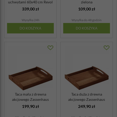
uchwytami 60x40 cm Revol
zielona
Touch czarna...
339,00 zł
109,00 zł
Wysyłka 24h
Wysyłka do 48 godzin
DO KOSZYKA
DO KOSZYKA
Taca mała z drewna
Taca duża z drewna
akcjowego Zassenhaus
akcjowego Zassenhaus
199,90 zł
249,90 zł