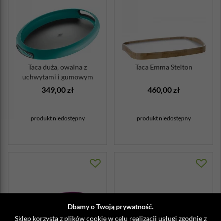
Taca duża, owalna z
Taca Emma Stelton
uchwytami i gumowym
wnętrzem turkusow...
349,00 zł
460,00 zł
produkt niedostępny
produkt niedostępny
Dbamy o Twoją prywatność.
Sklep korzysta z plików cookie w celu realizacji usługi zgodnie z