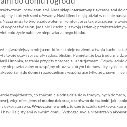
iami do domu i ogrodu
z praktycznymi rozwiązaniami. Nasz
sklep internetowy z akcesoriami do d
estujemy i których sami używamy. Nasi klienci mają udział w ocenie naszyc
 Nasza misja to twoje zadowolenie i komfort oraz takie urządzenie twoje
y ci wyposażyć salon, jadalnię i kuchnię, a twoją łazienkę przekształci
etleniu życie nabierze niepowtarzalnego blasku.
ł najważniejszym miejscem, które istnieje na ziemi, a twoja kuchnia st
zyły twoje oczy i sprawiały radość bliskim. Pamiętaj, że bez trudu znajdz
lerii Limonka, zostanie przyjęty z radością i entuzjazmem. Odpowiednio
zy niepowtarzalny oraz spójny obraz, w którym i domownicy i goście czuj
z akcesoriami do domu
i rozpoczęliśmy współpracę tylko ze znanymi i cen
fercie znajdziesz to, co znakomicie odnajdzie się w tradycyjnych domach
iowej, więc oferujemy ci
modne dekoracje zarówno do łazienki, jak i pok
yny dekoratorstwa.
Wyposażenie wnętrz
to często sztuka użytkowa, którą
i i bawili się stylami w swoim domu. Wzbogać swoją przestrzeń o
akcesor