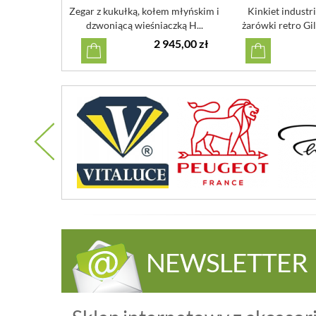
Zegar z kukułką, kołem młyńskim i
Kinkiet industr
dzwoniącą wieśniaczką H...
żarówki retro Gil
2 945,00 zł
NEWSLETTER