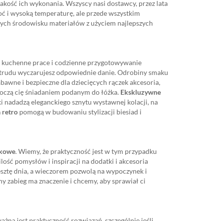
ość ich wykonania. Wszyscy nasi dostawcy, przez lata
ć i wysoką temperaturę, ale przede wszystkim
ych środowisku materiałów z użyciem najlepszych
 kuchenne prace i codzienne przygotowywanie
bez trudu wyczarujesz odpowiednie danie. Odrobiny smaku
abawne i bezpieczne dla dziecięcych rączek akcesoria,
koczą cię śniadaniem podanym do łóżka.
Ekskluzywne
i nadadzą eleganckiego sznytu wystawnej kolacji, na
 retro
pomogą w budowaniu stylizacji biesiad i
nkowe
. Wiemy, że praktyczność jest w tym przypadku
lość pomysłów i inspiracji na dodatki i akcesoria
esztę dnia, a wieczorem pozwolą na wypoczynek i
y zabieg ma znaczenie i chcemy, aby sprawiał ci
ażna jest praktyczność rozwiązań, szczególnie jeśli