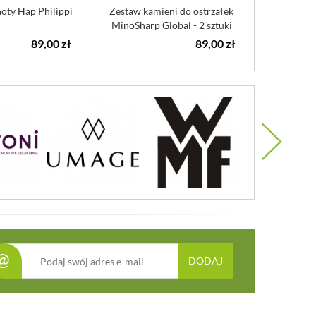
oty Hap Philippi
Zestaw kamieni do ostrzałek
Ceramicz
MinoSharp Global - 2 sztuki
MinoSharp P
89,00 zł
89,00 zł
@
DODAJ