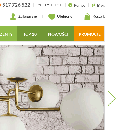
517 726 522
|
|
|
Pomoc
Blog
PN.-PT. 9:00-17:00
Zaloguj się
|
Ulubione
|
Koszyk
ZENTY
TOP 10
NOWOŚCI
PROMOCJE