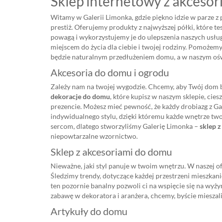
Sklep internetowy z akcesor
Witamy w Galerii Limonka, gdzie piękno idzie w parze 
prestiż. Oferujemy produkty z najwyższej półki, które t
powagą i wykorzystujemy je do ulepszenia naszych usług.
miejscem do życia dla ciebie i twojej rodziny. Pomożem
będzie naturalnym przedłużeniem domu, a w naszym oświ
Akcesoria do domu i ogrodu
Zależy nam na twojej wygodzie. Chcemy, aby Twój dom by
dekoracje do domu
, które kupisz w naszym sklepie, cies
prezencie. Możesz mieć pewność, że każdy drobiazg z Ga
indywidualnego stylu, dzięki któremu każde wnętrze twor
sercom, dlatego stworzyliśmy Galerię Limonka –
sklep 
niepowtarzalne wzornictwo.
Sklep z akcesoriami do domu
Nieważne, jaki styl panuje w twoim wnętrzu. W naszej o
Śledzimy trendy, dotyczące każdej przestrzeni mieszkan
ten pozornie banalny pozwoli ci na wspięcie się na wyż
zabawę w dekoratora i aranżera, chcemy, byście mieszal
Artykuły do domu