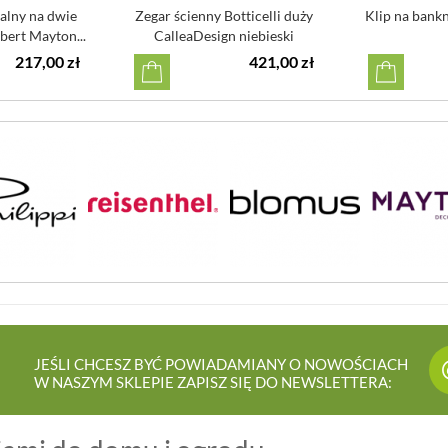
ialny na dwie
Zegar ścienny Botticelli duży
Klip na bankn
bert Mayton...
CalleaDesign niebieski
217,00 zł
421,00 zł
JEŚLI CHCESZ BYĆ POWIADAMIANY O NOWOŚCIACH
W NASZYM SKLEPIE ZAPISZ SIĘ DO NEWSLETTERA: