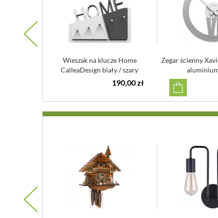
Wieszak na klucze Home
Zegar ścienny Xav
CalleaDesign biały / szary
aluminium
190,00 zł