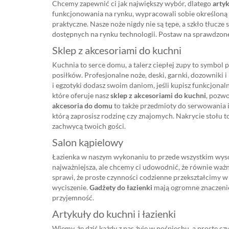
Chcemy zapewnić ci jak największy wybór, dlatego
arty
funkcjonowania na rynku, wypracowali sobie określoną 
praktyczne. Nasze noże nigdy nie są tępe, a szkło tłucze s
dostępnych na rynku technologii. Postaw na sprawdzon
Sklep z akcesoriami do kuchni
Kuchnia to serce domu, a talerz ciepłej zupy to symbol p
posiłków. Profesjonalne noże, deski, garnki, dozowniki 
i egzotyki dodasz swoim daniom, jeśli kupisz funkcjonal
które oferuje nasz
sklep z akcesoriami do kuchni
, pozw
akcesoria do domu
to także przedmioty do serwowania i 
którą zaprosisz rodzinę czy znajomych. Nakrycie stołu t
zachwycą twoich gości.
Salon kąpielowy
Łazienka w naszym wykonaniu to przede wszystkim wyso
najważniejsza, ale chcemy ci udowodnić, że równie ważne 
sprawi, że proste czynności codzienne przekształcimy 
wyciszenie.
Gadżety do łazienki
mają ogromne znaczenie,
przyjemność.
Artykuły do kuchni i łazienki
Wiemy, że dziś każdy z nas żyje w pośpiechu, a proste cz