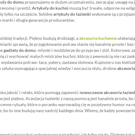
kuły do domu
proponujemy w dużym urozmaiceniu, zwracając uwagę na jak
renomę i prestiż.
Artykuły do kuchni
muszą być trwałe, odporne na wilgo
ię tylko na szczęście. Solidne
artykuły do łazienki
wykonane są z przyjazn
e marki i długie gwarancje producentów.
olskiej tradycji. Piękno budują drobiazgi, a
akcesoria kuchenne
ułatwiają
i miarki sprawią, że przygotowanie potraw stanie się banalnie proste i 
ne
gadżety do domu
: młynki i moździerze do przypraw i ziół. Kolorowe, z
olą ci wychować małych mistrzów kuchni, którzy z pewnością nie raz zas
wydawania potraw: tace, patery, zastawa stołowa. Kupione u nas kieliszk
o sztuka wymagająca specjalnej wiedzy i wyczucia stylu, drobne
akcesoria
ka jakość i relaks, które pomogą zapewnić
nowoczesne akcesoria łazie
jest piękno. Aranżacja łazienki z naszą pomocą jest banalnie prosta, bo i
w cenne rytuały, które o poranku wprowadzą cię w pozytywny humor na r
 bo to one budują nasz nastrój każdego dnia. Wiemy, że każdy powszechn
ynności muszą być wykonywane najszybciej, jak tylko się da. Dlatego tak w