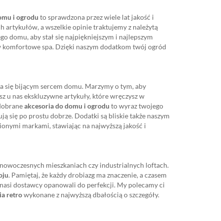
omu i ogrodu
to sprawdzona przez wiele lat jakość i
h artykułów, a wszelkie opinie traktujemy z należytą
go domu, aby stał się najpiękniejszym i najlepszym
my w komfortowe spa. Dzięki naszym dodatkom twój ogród
ała się bijącym sercem domu. Marzymy o tym, aby
iesz u nas ekskluzywne artykuły, które wręczysz w
 dobrane
akcesoria do domu i ogrodu
to wyraz twojego
ą się po prostu dobrze. Dodatki są bliskie także naszym
ionymi markami, stawiając na najwyższą jakość i
, nowoczesnych mieszkaniach czy industrialnych loftach.
oju
. Pamiętaj, że każdy drobiazg ma znaczenie, a czasem
 nasi dostawcy opanowali do perfekcji. My polecamy ci
ia retro
wykonane z najwyższą dbałością o szczegóły.