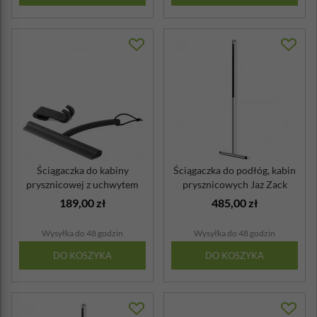
Ściągaczka do kabiny
Ściągaczka do podłóg, kabin
prysznicowej z uchwytem
prysznicowych Jaz Zack
Blomus Vipo ...
189,00 zł
485,00 zł
Wysyłka do 48 godzin
Wysyłka do 48 godzin
DO KOSZYKA
DO KOSZYKA