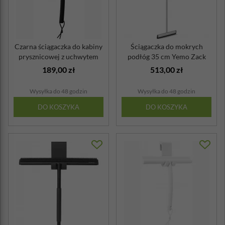
Czarna ściągaczka do kabiny
Ściągaczka do mokrych
prysznicowej z uchwytem
podłóg 35 cm Yemo Zack
Blomu...
stal polerowana
189,00 zł
513,00 zł
Wysyłka do 48 godzin
Wysyłka do 48 godzin
DO KOSZYKA
DO KOSZYKA