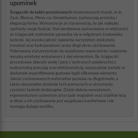
upominek
Ściągaczki do kabin prysznicowych
renomowanych marek, m in.
Zack, Blomus, Menu czy Simplehuman, zachwycają prostotą i
elegancją formy. Wykonano je ze starannością, by jak najlepiej
spełniały swoje funkcje. Stal nierdzewna zastosowana w większości
ze ściągaczek znakomicie sprawdza się w wilgotnym środowisku
łazienki. Jej wysoka jakość zapewnia narzędziom doskonałą
trwałość oraz funkcjonalność przez długi okres użytkowania.
Polerowana stal prezentuje się wyjątkowo nowocześnie i zapewnia
wysoką estetykę wykonanym z niej elementom. By ściągaczki
prysznicowe zbierały wodę i parę z wybranych powierzchni z
maksymalną precyzją oraz efektywnością, wyposażone zostały w
doskonale wyprofilowane gumowe bądź silikonowe elementy.
Jakość zastosowanych materiałów pozwala na długotrwałe, a
także niezawodne działanie tych pomocnych w utrzymaniu
czystości łazienki drobiazgów. Dzięki dobrze wyważonym,
ergonomicznym uchwytom przyrządy wygodnie oraz stabilnie leżą
w dłoni, a ich użytkowanie jest wyjątkowo komfortowe i nie
wymaga dużego wysiłku.