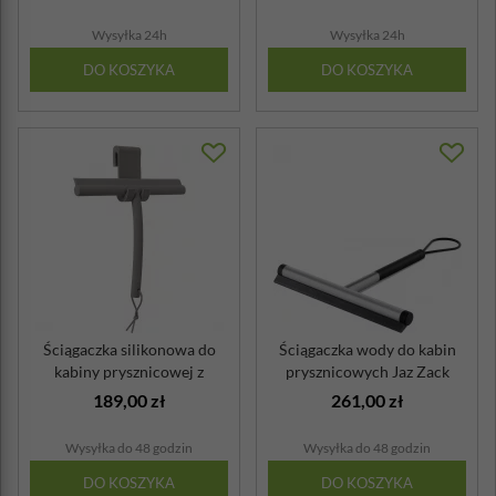
Wysyłka 24h
Wysyłka 24h
DO KOSZYKA
DO KOSZYKA
Ściągaczka silikonowa do
Ściągaczka wody do kabin
kabiny prysznicowej z
prysznicowych Jaz Zack
uchwytem B...
krótka
189,00 zł
261,00 zł
Wysyłka do 48 godzin
Wysyłka do 48 godzin
DO KOSZYKA
DO KOSZYKA