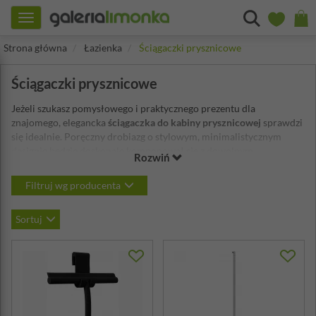
Toggle
navigation
Strona główna
Łazienka
Ściągaczki prysznicowe
Ściągaczki prysznicowe
Jeżeli szukasz pomysłowego i praktycznego prezentu dla
znajomego, elegancka
ściągaczka do kabiny prysznicowej
sprawdzi
się idealnie. Poręczny drobiazg o stylowym, minimalistycznym
designie będzie doskonale komponował się z dowolnym
Rozwiń
charakterem aranżacji łazienki. Jeżeli osoba, którą planujesz
obdarować nie posiada jeszcze tego przydatnego gadżetu, z
Filtruj wg producenta
pewnością doceni Twój upominek.
Sortuj