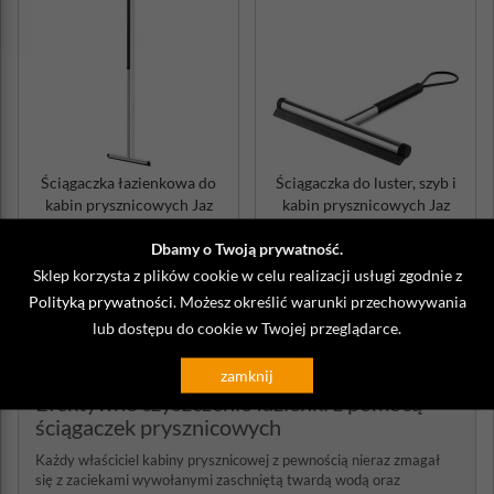
Ściągaczka łazienkowa do
Ściągaczka do luster, szyb i
kabin prysznicowych Jaz
kabin prysznicowych Jaz
Zack duża
Zack...
437,00 zł
279,00 zł
Dbamy o Twoją prywatność.
Sklep korzysta z plików cookie w celu realizacji usługi zgodnie z
Wysyłka do 48 godzin
produkt niedostępny
Polityką prywatności
. Możesz określić warunki przechowywania
DO KOSZYKA
lub dostępu do cookie w Twojej przeglądarce.
zamknij
Efektywne czyszczenie łazienki z pomocą
ściągaczek prysznicowych
Każdy właściciel kabiny prysznicowej z pewnością nieraz zmagał
się z zaciekami wywołanymi zaschniętą twardą wodą oraz