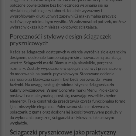
położone powierzchnie bez konieczności wspinania się na
niestabilną drabinkę czy taboret. Idealnie wyważony i
wyprofilowany długi uchwyt zapewni Ci maksymalną precyzję
ruchów przy minimalnym wysiłku. W zależności od potrzeb, możesz
wybrać większą lub mniejszą końcówkę ściągającą.
Poręczność i stylowy design ściągaczek
prysznicowych
Każda ze ściągaczek dostępnych w ofercie wyróżnia się eleganckim
designem, doskonale komponującym się z nowoczesną aranżacją
wnętrz.
Ściągaczki marki Blomus
mają niewielkie, poręczne
rozmiary. Zostały wyposażone w specjalny uchwyt przeznaczony
do mocowania na panelu prysznicowym. Stonowane odcienie
szarości oraz klasyczna czerń i biel będą pasować do Twojej
łazienki. Na uwagę zasługuje minimalistyczna
ściągaczka do
kabiny prysznicowej
Wiper Concrete
marki Menu. Projektanci
postawili na maksymalną prostotę, usuwając wszelkie zbędne
elementy. Taka konstrukcja przedstawia czystą funkcjonalną formę
i jest niezwykle elegancka. Polerowana stal nierdzewna w
połączeniu z gumą oraz doskonałej jakości tworzywem posłużyły
do wykonania poręcznej ściągaczki o stylowym, luksusowym
wyglądzie.
Ściągaczki prysznicowe jako praktyczny