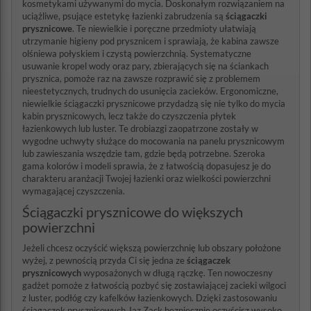
kosmetykami używanymi do mycia. Doskonałym rozwiązaniem na
uciążliwe, psujące estetykę łazienki zabrudzenia są
ściągaczki
prysznicowe
. Te niewielkie i poręczne przedmioty ułatwiają
utrzymanie higieny pod prysznicem i sprawiają, że kabina zawsze
olśniewa połyskiem i czystą powierzchnią. Systematyczne
usuwanie kropel wody oraz pary, zbierających się na ściankach
prysznica, pomoże raz na zawsze rozprawić się z problemem
nieestetycznych, trudnych do usunięcia zacieków. Ergonomiczne,
niewielkie ściągaczki prysznicowe przydadzą się nie tylko do mycia
kabin prysznicowych, lecz także do czyszczenia płytek
łazienkowych lub luster. Te drobiazgi zaopatrzone zostały w
wygodne uchwyty służące do mocowania na panelu prysznicowym
lub zawieszania wszędzie tam, gdzie będą potrzebne. Szeroka
gama kolorów i modeli sprawia, że z łatwością dopasujesz je do
charakteru aranżacji Twojej łazienki oraz wielkości powierzchni
wymagającej czyszczenia.
Ściągaczki prysznicowe do większych
powierzchni
Jeżeli chcesz oczyścić większą powierzchnię lub obszary położone
wyżej, z pewnością przyda Ci się jedna ze
ściągaczek
prysznicowych
wyposażonych w długą rączkę. Ten nowoczesny
gadżet pomoże z łatwością pozbyć się zostawiającej zacieki wilgoci
z luster, podłóg czy kafelków łazienkowych. Dzięki zastosowaniu
ściągaczek prysznicowych Jaz Zack bezpiecznie oczyścisz wysoko