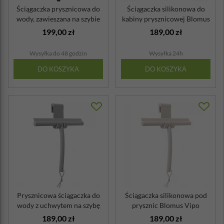
Ściągaczka prysznicowa do
Ściągaczka silikonowa do
wody, zawieszana na szybie
kabiny prysznicowej Blomus
Blom...
Vipo ...
199,00 zł
189,00 zł
Wysyłka do 48 godzin
Wysyłka 24h
DO KOSZYKA
DO KOSZYKA
Prysznicowa ściągaczka do
Ściągaczka silikonowa pod
wody z uchwytem na szybę
prysznic Blomus Vipo
Blomus...
189,00 zł
189,00 zł