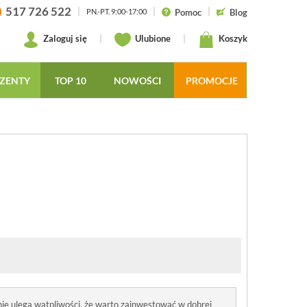
517 726 522
|
|
|
Pomoc
Blog
PN.-PT. 9:00-17:00
Zaloguj się
|
Ulubione
|
Koszyk
ZENTY
TOP 10
NOWOŚCI
PROMOCJE
 nie ulega wątpliwości, że warto zainwestować w dobrej