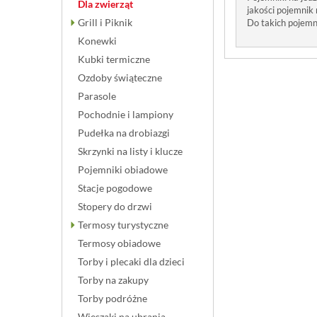
Dla zwierząt
jakości pojemnik
Grill i Piknik
Do takich pojemn
Konewki
Kubki termiczne
Ozdoby świąteczne
Parasole
Pochodnie i lampiony
Pudełka na drobiazgi
Skrzynki na listy i klucze
Pojemniki obiadowe
Stacje pogodowe
Stopery do drzwi
Termosy turystyczne
Termosy obiadowe
Torby i plecaki dla dzieci
Torby na zakupy
Torby podróżne
Wieszaki na ubrania