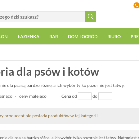
LON
ŁAZIENKA
BAR
DOM I OGRÓD
BIURO
PRE
ria dla psów i kotów
nie dla psa są bardzo różne, a ich wybór tylko pozornie jest łatwy.
osnąco
·
ceny malejąco
Cena
od
do
y producent nie posiada produktów w tej kategorii.
enie dla psa są bardzo różne, a ich wybór tylko pozornie jest łatwy. Natomiast