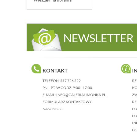
NEWSLETTER
KONTAKT
I
TELEFON:
517 726 522
RE
PN. - PT. W GODZ. 9:00 - 17:00
KO
E-MAIL:
INFO@GALERIALIMONKA.PL
Z
FORMULARZ KONTAKTOWY
RE
NASZ BLOG
P
PO
IN
PŁ