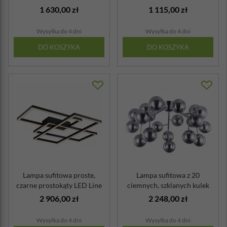
geometrycznej ramc...
metalu ...
1 630,00 zł
1 115,00 zł
Wysyłka do 4 dni
Wysyłka do 4 dni
DO KOSZYKA
DO KOSZYKA
Lampa sufitowa proste,
Lampa sufitowa z 20
czarne prostokąty LED Line
ciemnych, szklanych kulek
Maytoni
Dallas Mayt...
2 906,00 zł
2 248,00 zł
Wysyłka do 4 dni
Wysyłka do 4 dni