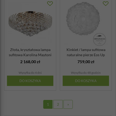
Złota, kryształowa lampa
Kinkiet / lampa sufitowa
sufitowa Karolina Maytoni
naturalne pierze Eos Up
Classic
UMAGE
2 168,00 zł
759,00 zł
Wysyłka do 4 dni
Wysyłka do 48 godzin
DO KOSZYKA
DO KOSZYKA
1
2
»