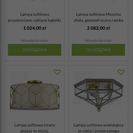
Lampa sufitowa
Lampa sufitowa Messina
przydymiane, szklane bąbelki
złota, geometryczna ramka
Balbo Maytoni...
Maytoni ...
1 024,00 zł
2 082,00 zł
Wysyłka do 4 dni
Wysyłka do 4 dni
DO KOSZYKA
DO KOSZYKA
Lampa sufitowa lniany
Lampa sufitowa wielokątna
abażur w złotej,
ze szkła i postarzanego