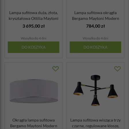
Lampa sufitowa duża, złota,
Lampa sufitowa okrągła
kryształowa Ottilia Maytoni
Bergamo Maytoni Modern
C...
3 695,00 zł
784,00 zł
Wysyłka do 4 dni
Wysyłka do 4 dni
DO KOSZYKA
DO KOSZYKA
Okrągła lampa sufitowa
Lampa sufitowa wisząca trzy
Bergamo Maytoni Modern
czarne, regulowane klosze,