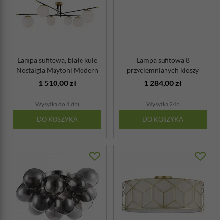
Lampa sufitowa, białe kule
Lampa sufitowa 8
Nostalgia Maytoni Modern
przyciemnianych kloszy
DeMarkt
1 510,00 zł
1 284,00 zł
Wysyłka do 4 dni
Wysyłka 24h
DO KOSZYKA
DO KOSZYKA