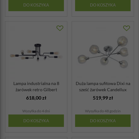
DO KOSZYKA
DO KOSZYKA
Lampa industrialna na 8
Duża lampa sufitowa Dixi na
żarówek retro Gilbert
sześć żarówek Candellux
Maytoni Loft
618,00 zł
519,99 zł
Wysyłka do 4 dni
Wysyłka do 48 godzin
DO KOSZYKA
DO KOSZYKA