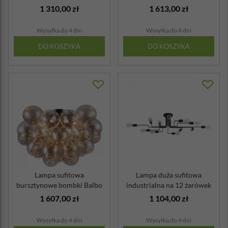
Basfor M...
Modern
1 310,00 zł
1 613,00 zł
Wysyłka do 4 dni
Wysyłka do 4 dni
DO KOSZYKA
DO KOSZYKA
Lampa sufitowa
Lampa duża sufitowa
bursztynowe bombki Balbo
industrialna na 12 żarówek
Maytoni Modern
retro Gilb...
1 607,00 zł
1 104,00 zł
Wysyłka do 4 dni
Wysyłka do 4 dni