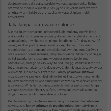
dostosowanego dla coraz bardziej wymagającego rynku. Różne,
oferowane modele wspaniale pasują do klasycznie urządzonych
wnętrz, w tym także do aranżacji z wykorzystaniem mebli
antycznych.
Jaka lampa sufitowa do salonu?
Nie ma tu jestnoznacznej odpowiedzi, ale możemy podzielić się
wskazówkami. Po pierwsze należy dopasować stylistykę lampy do
wyposażenia, aby zbytnio od niego nie odbiegać. Po drugie, zwróć
uwagę na ilość potrzebnego światła i jego barwę. Przy wielu
modelach lamp, producenci określają maksymalną moc żarówek
oraz wielkość pomieszczenia, jaką one oświetlą. Możemy odbiegać
od tej zasady, jeśli stosujemy w pomieszczeniu także inne
oświetlenie, dlatego należy wiąć to pod uwagę. Wielkość lamp ma
też znaczenie, należy tak je dopasować, aby nie przytłaczały swoją
wielkościa, lub nie były zbyt małe.
Lampy pokojowe sufitowe
można zwykle zawiesić niżej lub wyżej jeśli jest to wymagane, ale
to już w zależności od wysokości pomieszczenia, w których chcemy
je zawiesić. W niskich pomieszczeniach można zastosować lampy
wiszące bezpośrednio przy suficie, a w wysokich zawieszone na
długim łańcuchu lub przewodzie w oplocie.
Warto zaznaczyć, że oferowane w naszym sklepie internetowym
nowoczesne
lampy sufitowe do przedpokoju
są kompatybilne z
wieloma rodzajami żarówek, w tym również z modelami o wysokim