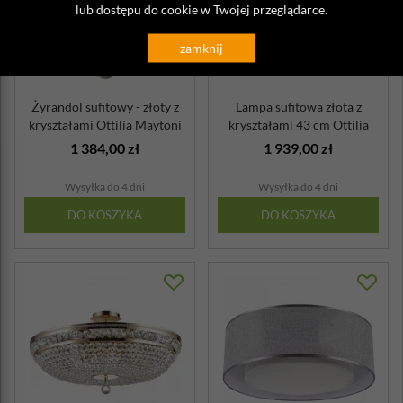
lub dostępu do cookie w Twojej przeglądarce.
zamknij
Żyrandol sufitowy - złoty z
Lampa sufitowa złota z
kryształami Ottilia Maytoni
kryształami 43 cm Ottilia
C...
Maytoni ...
1 384,00 zł
1 939,00 zł
Wysyłka do 4 dni
Wysyłka do 4 dni
DO KOSZYKA
DO KOSZYKA