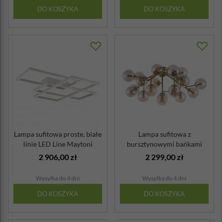
DO KOSZYKA
DO KOSZYKA
Lampa sufitowa proste, białe
Lampa sufitowa z
linie LED Line Maytoni
bursztynowymi bańkami
Dallas Maytoni Modern
2 906,00 zł
2 299,00 zł
Wysyłka do 4 dni
Wysyłka do 4 dni
DO KOSZYKA
DO KOSZYKA