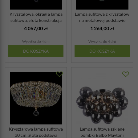
Kryształowa, okrągła lampa
Lampa sufitowa z kryształów
sufitowa, złota konstrukcja
na metalowej podstawie
Ba...
Basfor...
4 067,00 zł
1 264,00 zł
Wysyłka do 4 dni
Wysyłka do 4 dni
DO KOSZYKA
DO KOSZYKA
Kryształowa lampa sufitowa
Lampa sufitowa szklane
30 cm, złota podstawa
bombki Balbo Maytoni