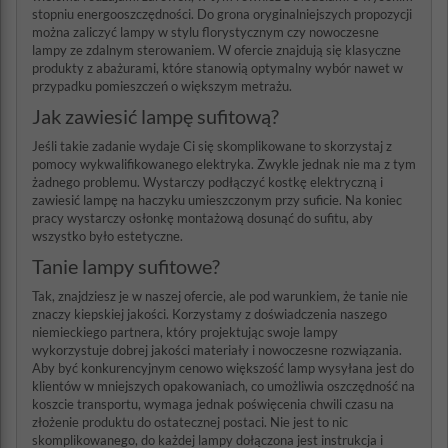
stopniu energooszczędności. Do grona oryginalniejszych propozycji
można zaliczyć lampy w stylu florystycznym czy nowoczesne
lampy ze zdalnym sterowaniem. W ofercie znajdują się klasyczne
produkty z abażurami, które stanowią optymalny wybór nawet w
przypadku pomieszczeń o większym metrażu.
Jak zawiesić lampę sufitową?
Jeśli takie zadanie wydaje Ci się skomplikowane to skorzystaj z
pomocy wykwalifikowanego elektryka. Zwykle jednak nie ma z tym
żadnego problemu. Wystarczy podłączyć kostkę elektryczną i
zawiesić lampę na haczyku umieszczonym przy suficie. Na koniec
pracy wystarczy osłonkę montażową dosunąć do sufitu, aby
wszystko było estetyczne.
Tanie lampy sufitowe?
Tak, znajdziesz je w naszej ofercie, ale pod warunkiem, że tanie nie
znaczy kiepskiej jakości. Korzystamy z doświadczenia naszego
niemieckiego partnera, który projektując swoje lampy
wykorzystuje dobrej jakości materiały i nowoczesne rozwiązania.
Aby być konkurencyjnym cenowo większość lamp wysyłana jest do
klientów w mniejszych opakowaniach, co umożliwia oszczędność na
koszcie transportu, wymaga jednak poświęcenia chwili czasu na
złożenie produktu do ostatecznej postaci. Nie jest to nic
skomplikowanego, do każdej lampy dołączona jest instrukcja i