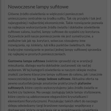
Nowoczesne lampy sufitowe
Główne źródło oświetlenia w większości pomieszczeń
umieszczamy centralnie na środku sufitu. Tak się przyjęło i tak jest
najwygodniej i najbardziej ekonomicznie. Takie rozwiązanie pozwala
na najlepsze wykorzystanie źródła światła i dokładne oświetlenie
sufitowe salonu, kuchni, lampy sufitowe do sypialni czy korytarza.
Oczywiście jeśli nasze pomieszczenie nie jest symetryczne, a
podłużne tak jak np. korytarz, wówczas stosujemy inne
rozwiązania, np. kinkiety, lub kilka punktów świetlnych. Ale
tradycyjne rozwiązanie w postaci jednej lampy sufitowej sprawdza
się najlepiej w prostych pomieszczeniach.
Gustowna lampa sufitowa
świetnie sprawdzi się w aranżacji
mieszkania, dlatego warto dokładnie zastanowić się nad jej
wyborem. W tej kategorii oświetlenia w naszym sklepie można
znaleźć zarówno klasyczne lampy sufitowe do salonu, jak i znacznie
nowocześniejsze np.
lampy ledowe sufitowe
. Aktualna oferta na
pewno usatysfakcjonuje amatorów praktycznych
plafonów
sufitowych
, które często wykorzystujemy jako źródło światła w
kuchni czy łazience. Na uwagę zasługują także lampy stylizowane,
które często są udekorowane eleganckimi kryształkami i
elementami florystycznymi. Poszukując takich ofert do naszego
sklepu odwiedzamy targi branżowe nawiązując współpracę z
dostawcami, którzy prześcigają się w projektowaniu oświetlenia