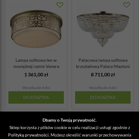
Lampa sufitowa len w
Pałacowa lampa sufitowa
mosiężnej ramie Venera
kryształowa Palace Maytoni
Maytoni Classic
Classic
1 361,00 zł
8 711,00 zł
Wysyłka do 4 dni
Wysyłka do 4 dni
DO KOSZYKA
DO KOSZYKA
Dbamy o Twoją prywatność.
Sklep korzysta z plików cookie w celu realizacji usługi zgodnie z
Polityką prywatności
. Możesz określić warunki przechowywania