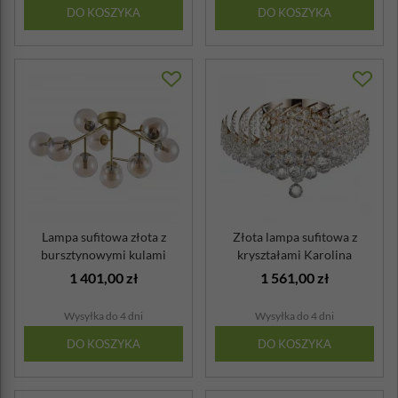
DO KOSZYKA
DO KOSZYKA
Lampa sufitowa złota z
Złota lampa sufitowa z
bursztynowymi kulami
kryształami Karolina
Dallas Mayton...
Maytoni Classic
1 401,00 zł
1 561,00 zł
Wysyłka do 4 dni
Wysyłka do 4 dni
DO KOSZYKA
DO KOSZYKA