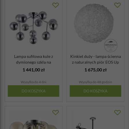
Lampa sufitowa kule z
Kinkiet duży - lampa ścienna
dymionego szkła na
z naturalnych piór EOS Up
chromowanej pods...
UM...
1 441,00 zł
1 675,00 zł
Wysyłka do 4 dni
Wysyłka do 48 godzin
DO KOSZYKA
DO KOSZYKA