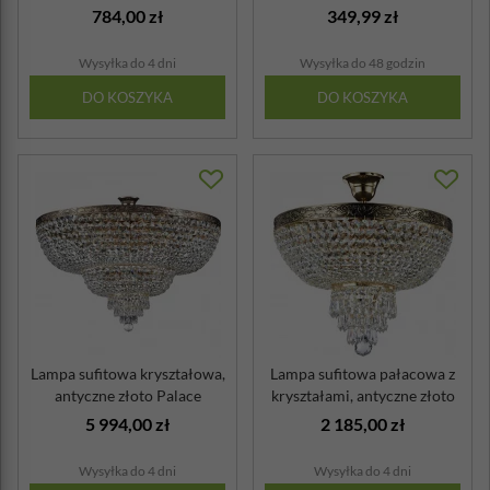
zł...
784,00 zł
349,99 zł
Wysyłka do 4 dni
Wysyłka do 48 godzin
DO KOSZYKA
DO KOSZYKA
Lampa sufitowa kryształowa,
Lampa sufitowa pałacowa z
antyczne złoto Palace
kryształami, antyczne złoto
Maytoni...
Pal...
5 994,00 zł
2 185,00 zł
Wysyłka do 4 dni
Wysyłka do 4 dni