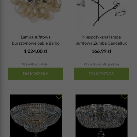
Lampa sufitowa
Niespotykana lampa
bursztynowe bąble Balbo
sufitowa Zumba Candellux
Maytoni Modern
1 024,00 zł
166,99 zł
Wysyłka do 4 dni
Wysyłka do 48 godzin
DO KOSZYKA
DO KOSZYKA