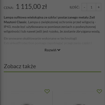
1 115,00 zł
-
+
ILOŚĆ:
CENA:
Lampa sufitowa wielokątna ze szkła i postarzanego metalu Zeil
Maytoni Classic
. Lampa o zwiększonej ochronie przed wilgocią -
IP43, może być użytkowana w pomieszczeniach o podwyższonej
wilgotności lub nawet jeśli jest ryzyko, że zostanie zbryzgana wodą.
Ekranowane okablowanie wykonane w technologii
ExtraHeatProtection pomaga zapobiegać przegrzaniu części i
zapewnia stabilną pracę produktu bez awarii.
Rozwiń
Unikalna opatentowana technologia OriginColour do produkcji
farb zapobiega blaknięciu kolorów lampy dzięki dodaniu
opatentowanego blokera ultrafioletowego do składu chemicznego
Zobacz także
farby, co zapewnia stabilność farby i minimalizuje zużycie.
Materiał: metal, szkło
Wysokość: 19,2 cm
Szerokość: 35,2 cm
Głębokość: 30,4 cm
Waga: 2,7 kg
Ilość żarówek: 3
Gwint żarówki: E27