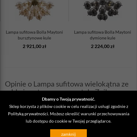
Max. moc żarówki: 60W
Klasa energetyczna: A++-E
Stopień ochrony IP: 43
Żarówka w zestawie: nie
Lampa sufitowa Bolla Maytoni
Lampa sufitowa Bolla Maytoni
Uwaga:
produkt może wymagać samodzielnego złożenia.
bursztynowe kule
dymione kule
2 921,00 zł
2 224,00 zł
Opinie o Lampa sufitowa wielokątna ze
szkła i postarzanego metalu Zeil
Maytoni Classic
Dbamy o Twoją prywatność.
Sklep korzysta z plików cookie w celu realizacji usługi zgodnie z
Polityką prywatności
. Możesz określić warunki przechowywania
Napisz własną opinię
lub dostępu do cookie w Twojej przeglądarce.
zamknij
Kategorie, w których występuje produkt: