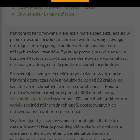
Nasze marki
/
Maytoni
/
Maytoni Classic
Oświetlenie
/
Lampy sufitowe
Maytoni to renomowana niemiecka marka specjalizująca się w
projektowaniu i produkcji lamp i oświetlenia wnętrzowego,
oferująca szeroką gamę produktów dostosowanych do
różnych stylów i trendów. Zyskując pozycję marki numer 1 w
Europie, Maytoni zdobyła uznanie klientów za wysoką jakość,
innowacyjny design i funkcjonalność swoich produktów.
Rozszerzając swoją obecność na rynku światowym, marka
Maytoni dostarcza swoje produkty do ponad 32 krajów, co
świadczy o jej globalnym uznaniu i popularności. Bogata
oferta oświetlenia obejmuje ponad 2000 modeli
lamp
,
żyrandoli
,
kinkietów
i systemów LED, umożliwiając klientom
wybór spośród różnorodnych opcji, dostosowanych do
indywidualnych potrzeb i preferencji.
Wyróżniając się zaawansowaną technologią i dbałością o
detale, Maytoni kreuje produkty, które nie tylko doskonale
spełniają funkcje oświetleniowe, ale także stanowią
wyrafinowany element dekoracyjny dla każdego wnętrza.