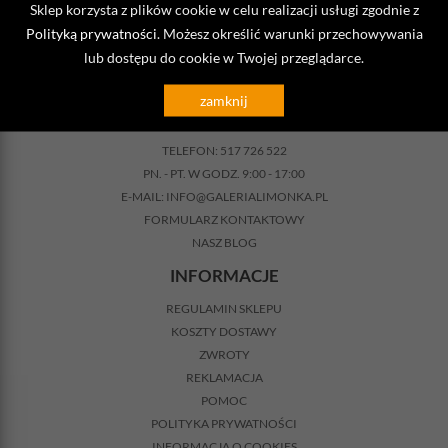
Sklep korzysta z plików cookie w celu realizacji usługi zgodnie z
@
Polityką prywatności
. Możesz określić warunki przechowywania
DODAJ
lub dostępu do cookie w Twojej przeglądarce.
zamknij
KONTAKT
TELEFON:
517 726 522
PN. - PT. W GODZ. 9:00 - 17:00
E-MAIL:
INFO@GALERIALIMONKA.PL
FORMULARZ KONTAKTOWY
NASZ BLOG
INFORMACJE
REGULAMIN SKLEPU
KOSZTY DOSTAWY
ZWROTY
REKLAMACJA
POMOC
POLITYKA PRYWATNOŚCI
INFORMACJA O COOKIES