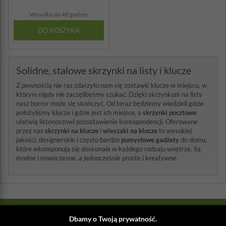
Wysyłka do 48 godzin
DO KOSZYKA
Solidne, stalowe skrzynki na listy i klucze
Z pewnością nie raz zdarzyło nam się zostawić klucze w miejscu, w
którym nigdy nie zaczęlibyśmy szukać. Dzięki skrzynkom na listy
nasz horror może się skończyć. Od teraz będziemy wiedzieli gdzie
położyliśmy klucze i gdzie jest ich miejsce, a
skrzynki pocztowe
ułatwią listonoszowi pozostawienie korespondencji. Oferowane
przez nas
skrzynki na klucze
i
wieszaki na klucze
to wysokiej
jakości, designerskie i często bardzo
pomysłowe gadżety
do domu,
które wkomponują się doskonale w każdego rodzaju wnętrze. Są
modne i nowoczesne, a jednocześnie proste i kreatywne.
NEWSLETTER
Dbamy o Twoją prywatność.