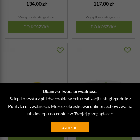
Cirrus
134,00 zł
117,00 zł
Wysyłka do 48 godzin
Wysyłka do 48 godzin
DO KOSZYKA
DO KOSZYKA
Dbamy o Twoją prywatność.
Sklep korzysta z plików cookie w celu realizacji usługi zgodnie z
Polityką prywatności
Talerze deserowe Rosendahl
. Możesz określić warunki przechowywania
Talerz deserowy Rosendahl
Grand Cru 16cm 4 sztuki
Grand Cru 19 cm
lub dostępu do cookie w Twojej przeglądarce.
112,00 zł
90,00 zł
zamknij
Wysyłka do 3 dni
Wysyłka do 3 dni