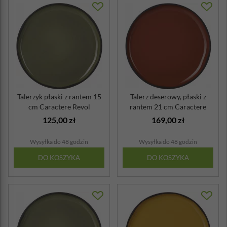
Talerzyk płaski z rantem 15
Talerz deserowy, płaski z
cm Caractere Revol
rantem 21 cm Caractere
kardamon
Revol cy...
125,00 zł
169,00 zł
Wysyłka do 48 godzin
Wysyłka do 48 godzin
DO KOSZYKA
DO KOSZYKA