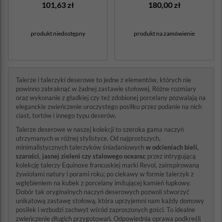
Revol koś...
101,63 zł
180,00 zł
produkt niedostępny
produkt na zamówienie
Talerze i talerzyki deserowe to jedne z elementów, których nie
powinno zabraknąć w żadnej zastawie stołowej. Różne rozmiary
oraz wykonanie z gładkiej czy też zdobionej porcelany pozwalają na
eleganckie zwieńczenie uroczystego posiłku przez podanie na nich
ciast, tortów i innego typu deserów.
Talerze deserowe w naszej kolekcji to szeroka gama naczyń
utrzymanych w różnej stylistyce. Od najprostszych,
minimalistycznych talerzyków śniadaniowych
w odcieniach bieli,
szarości, jasnej zieleni czy stalowego oceanu
; przez intrygującą
kolekcję talerzy Equinoxe francuskiej marki Revol, zainspirowaną
żywiołami natury i porami roku; po ciekawy w formie talerzyk z
wgłębieniem na kubek z porcelany imitującej kamień łupkowy.
Dobór tak oryginalnych naczyń deserowych pozwoli stworzyć
unikatową zastawę stołową, która uprzyjemni nam każdy domowy
posiłek i wzbudzi zachwyt wśród zaproszonych gości. To idealne
zwieńczenie długich przygotowań. Odpowiednia oprawa podkreśli