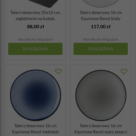
Talerz deserowy 25x12 cm,
Talerz deserowy 16 cm
zagłębienie na kubek,
Equinoxe Revol biały
imitacja ...
Cumulus
88,00 zł
117,00 zł
Wysyłka do 48 godzin
Wysyłka do 48 godzin
DO KOSZYKA
DO KOSZYKA
Talerz deserowy 16 cm
Talerz deserowy 16 cm
Equinoxe Revol niebieski
Equinoxe Revol szary pieprz