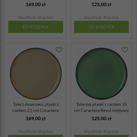
Revol biały
musz...
169,00 zł
125,00 zł
Wysyłka do 48 godzin
Wysyłka do 48 godzin
DO KOSZYKA
DO KOSZYKA
Talerz deserowy, płaski z
Talerzyk płaski z rantem 15
rantem 21 cm Caractere
cm Caractere Revol miętowy
Revol ga...
169,00 zł
125,00 zł
Wysyłka do 48 godzin
Wysyłka do 48 godzin