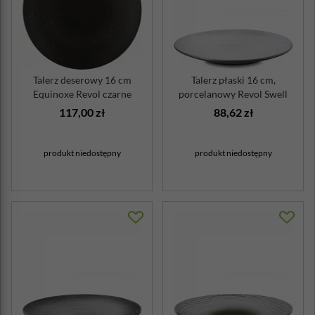
Talerz deserowy 16 cm
Talerz płaski 16 cm,
Equinoxe Revol czarne
porcelanowy Revol Swell
żeliwo
biały piasek
117,00 zł
88,62 zł
produkt niedostępny
produkt niedostępny