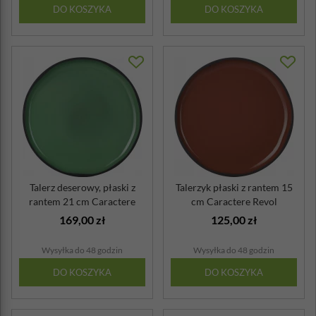
DO KOSZYKA
DO KOSZYKA
Talerz deserowy, płaski z
Talerzyk płaski z rantem 15
rantem 21 cm Caractere
cm Caractere Revol
Revol mi...
cynamonowy
169,00 zł
125,00 zł
Wysyłka do 48 godzin
Wysyłka do 48 godzin
DO KOSZYKA
DO KOSZYKA