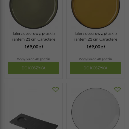
Talerz deserowy, płaski z
Talerz deserowy, płaski z
rantem 21 cm Caractere
rantem 21 cm Caractere
Revol ka...
Revol ku...
169,00 zł
169,00 zł
Wysyłka do 48 godzin
Wysyłka do 48 godzin
DO KOSZYKA
DO KOSZYKA