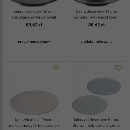
Talerz deserowy 16 cm,
Talerz deserowy 16 cm,
porcelanowy Revol Swell
porcelanowy Revol Swell
czarny piasek
brązowy pi...
88,62 zł
88,62 zł
produkt niedostępny
produkt niedostępny
Talerzyk płaski 16 cm,
Talerzyki deserowe Emma
porcelanowy Arborescence
Stelton niebieskie, 2 sztuki