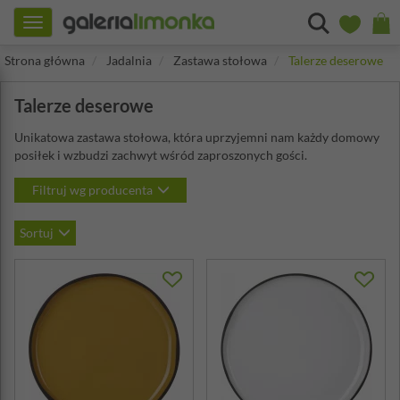
Toggle
navigation
Strona główna
Jadalnia
Zastawa stołowa
Talerze deserowe
Talerze deserowe
Unikatowa zastawa stołowa, która uprzyjemni nam każdy domowy
posiłek i wzbudzi zachwyt wśród zaproszonych gości.
Filtruj wg producenta
Sortuj