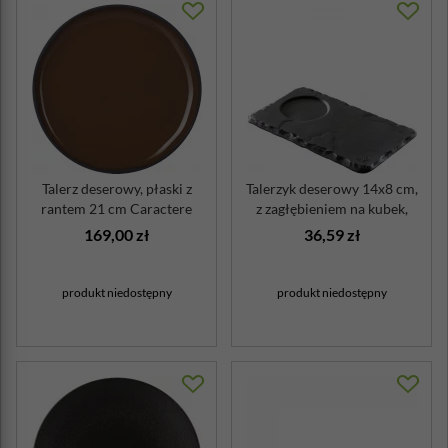
Talerz deserowy, płaski z
Talerzyk deserowy 14x8 cm,
rantem 21 cm Caractere
z zagłębieniem na kubek,
Revol tonka
imita...
169,00 zł
36,59 zł
produkt niedostępny
produkt niedostępny