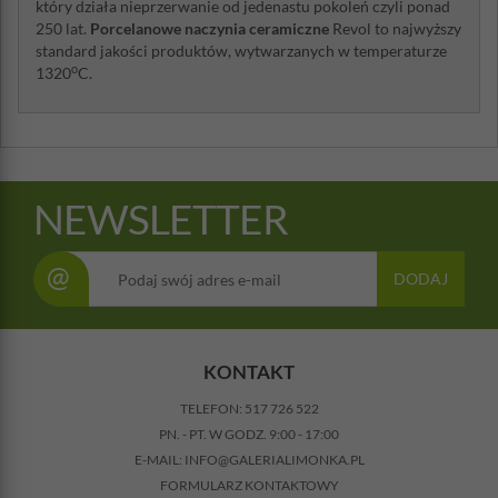
który działa nieprzerwanie od jedenastu pokoleń czyli ponad
250 lat.
Porcelanowe naczynia ceramiczne
Revol to najwyższy
standard jakości produktów, wytwarzanych w temperaturze
o
1320
C.
NEWSLETTER
@
DODAJ
KONTAKT
TELEFON:
517 726 522
PN. - PT. W GODZ. 9:00 - 17:00
E-MAIL:
INFO@GALERIALIMONKA.PL
FORMULARZ KONTAKTOWY