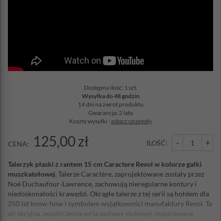
Dostępna ilość: 1 szt.
Wysyłka do 48 godzin
14 dni na zwrot produktu
Gwarancja: 2 lata
Koszty wysyłki -
zobacz szczegóły
125,00 zł
-
+
ILOŚĆ:
CENA:
Talerzyk płaski z rantem 15 cm Caractere Revol w kolorze gałki
muszkatołowej
. Talerze Caractère, zaprojektowane zostały przez
Noé Duchaufour-Lawrence, zachowują nieregularne kontury i
niedoskonałości krawędzi. Okrągłe talerze z tej serii są hołdem dla
250 lat know-how i symbolem wyjątkowości manufaktury Revol. Ta
atrakcyjna, współczesna seria zastawy stołowej, inspirowana