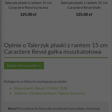
Talerzyk płaski z rantem 15 cm
Talerzyk płaski z rantem 15 cm
Caractere Revol kurkuma
Caractere Revol biały
125,00 zł
125,00 zł
Opinie o Talerzyk płaski z rantem 15 cm
Caractere Revol gałka muszkatołowa
Napisz własną opinię
Kategorie, w których występuje produkt:
Nasze marki
/
Revol
/
CARACTÈRE
Jadalnia
/
Zastawa stołowa
/
Talerze deserowe
Revol
Porcelaine to fancuski producent porcelany stołowej,