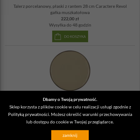
Talerz porcelanowy, płaski z rantem 28 cm Caractere Revol
gałka muszkatołowa
222,00 zł
Wysyłka
do 48 godzin
DO KOSZYKA
RV-652727-4
Dbamy o Twoją prywatność.
Talerz duży, płaski z rantem 30 cm Caractere Revol gałka
Sklep korzysta z plików cookie w celu realizacji usługi zgodnie z
muszkatołowa
Polityką prywatności
. Możesz określić warunki przechowywania
255,00 zł
lub dostępu do cookie w Twojej przeglądarce.
Wysyłka
do 48 godzin
DO KOSZYKA
zamknij