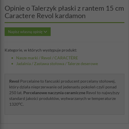
Opinie o Talerzyk płaski z rantem 15 cm
Caractere Revol kardamon
Napisz własną opinię
Kategorie, w których występuje produkt:
Nasze marki
/
Revol
/
CARACTÈRE
Jadalnia
/
Zastawa stołowa
/
Talerze deserowe
Revol
Porcelaine to fancuski producent porcelany stołowej,
który działa nieprzerwanie od jedenastu pokoleń czyli ponad
250 lat.
Porcelanowe naczynia ceramiczne
Revol to najwyższy
standard jakości produktów, wytwarzanych w temperaturze
o
1320
C.