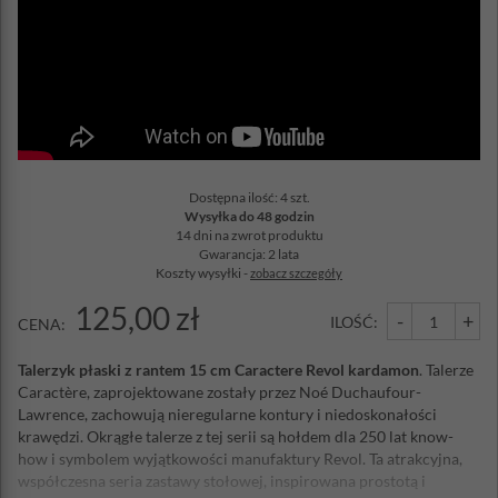
Dostępna ilość: 4 szt.
Wysyłka do 48 godzin
14 dni na zwrot produktu
Gwarancja: 2 lata
Koszty wysyłki -
zobacz szczegóły
125,00 zł
-
+
ILOŚĆ:
CENA:
Talerzyk płaski z rantem 15 cm Caractere Revol kardamon
. Talerze
Caractère, zaprojektowane zostały przez Noé Duchaufour-
Lawrence, zachowują nieregularne kontury i niedoskonałości
krawędzi. Okrągłe talerze z tej serii są hołdem dla 250 lat know-
how i symbolem wyjątkowości manufaktury Revol. Ta atrakcyjna,
współczesna seria zastawy stołowej, inspirowana prostotą i