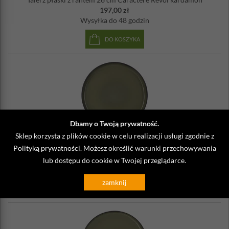
197,00 zł
Wysyłka
do 48 godzin
DO KOSZYKA
Dbamy o Twoją prywatność.
RV-652714-4
Sklep korzysta z plików cookie w celu realizacji usługi zgodnie z
Polityką prywatności
. Możesz określić warunki przechowywania
Talerz płaski z rantem 28 cm Caractere Revol kardamon
222,00 zł
lub dostępu do cookie w Twojej przeglądarce.
Wysyłka
do 48 godzin
zamknij
DO KOSZYKA