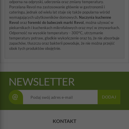
odporna na odpryski, uderzenia oraz zmiany temperatury.
Porcelana Revol ma zastosowanie głównie w gastronomii i
cateringu, jednak od wielu lat staje się także popularna wśród
wymagających użytkowników domowych.
Naczynia kuchenne
Revol
oraz
foremki do babeczek marki Revol
, można używać w
piekarnikach i kuchenkach mikrofalowych oraz myć w zmywarkach.
o
Odporność na wysokie temperatury - 300
C, utrzymanie
temperatury potraw, gładkie wykończenie oraz to, że nie absorbuje
zapachów, tłuszczu oraz bakterii powoduje, że nie można przejść
obok tych produktów obojętnie.
NEWSLETTER
@
DODAJ
KONTAKT