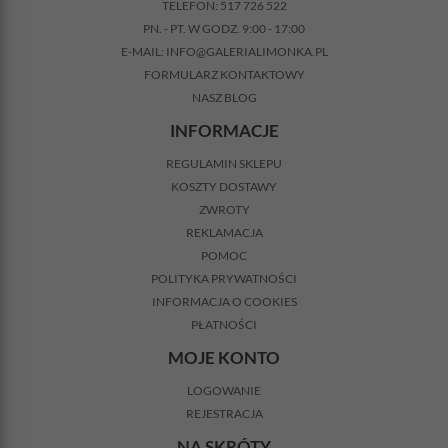
TELEFON:
517 726 522
PN. - PT. W GODZ. 9:00 - 17:00
E-MAIL:
INFO@GALERIALIMONKA.PL
FORMULARZ KONTAKTOWY
NASZ BLOG
INFORMACJE
REGULAMIN SKLEPU
KOSZTY DOSTAWY
ZWROTY
REKLAMACJA
POMOC
POLITYKA PRYWATNOŚCI
INFORMACJA O COOKIES
PŁATNOŚCI
MOJE KONTO
LOGOWANIE
REJESTRACJA
NA SKRÓTY