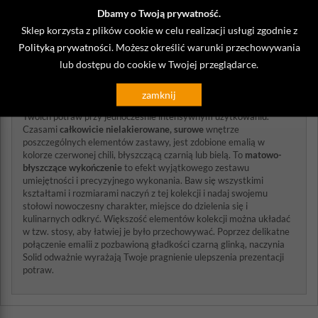
Dbamy o Twoją prywatność.
Zastawa stołowa o surowym wykończeniu
Sklep korzysta z plików cookie w celu realizacji usługi zgodnie z
Polityką prywatności
. Możesz określić warunki przechowywania
Po owocnej refleksji na temat ewolucji serwisó obiadowych i
lub dostępu do cookie w Twojej przeglądarce.
prezentacji na stole, Revol pozostaje wierny swojemu
zaangażowaniu w innowacje i stworzył kolekcję Solid. Jest ona
inspiracją do ulepszania potraw na talerzu i dookoła niego. Jej -
zamknij
dwumateriałowy - styl to niepowtarzalna okazja do upiększenia
Twoich potraw przy jednoczesnie intensywnym użytkowaniu.
Czasami
całkowicie nielakierowane, surowe
wnętrze
poszczególnych elementów zastawy, jest zdobione emalią w
kolorze czerwonej chili, błyszczącą czarnią lub bielą. To
matowo-
błyszczące wykończenie
to efekt wyjątkowego zestawu
umiejętności i precyzyjnego wykonania. Baw się wszystkimi
kształtami i rozmiarami naczyń z tej kolekcji i nadaj swojemu
stołowi nowoczesny charakter, miejsce do dzielenia się i
kulinarnych odkryć. Większość elementów kolekcji można układać
w tzw. stosy, aby łatwiej je było przechowywać. Poprzez delikatne
połączenie emalii z pozbawioną gładkości czarną glinką, naczynia
Solid odważnie wyrażają Twoje pragnienie ulepszenia prezentacji
potraw.