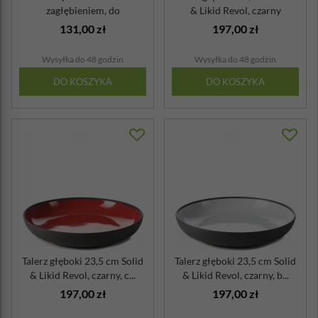
zagłębieniem, do
& Likid Revol, czarny
serwowania tapas Soli...
131,00 zł
197,00 zł
Wysyłka do 48 godzin
Wysyłka do 48 godzin
DO KOSZYKA
DO KOSZYKA
Talerz głęboki 23,5 cm Solid
Talerz głęboki 23,5 cm Solid
& Likid Revol, czarny, c...
& Likid Revol, czarny, b...
197,00 zł
197,00 zł