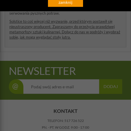
zamknij
Twoim gościom i wykorzystać całą kreatywność szefa kuchni.
Pełna gama wykończeń, kształtów i rozmiarów dedykowanych do
serwowania pysznych potraw.
Solstice to coś więcej niż wyzwanie, przed którym postawił się
nieustraszony producent. Zapraszamy do przeżycia prawdziwej
metamorfozy sztuki kulinarnej. Dołącz do nas w podróży i wyobraź
sobie, jak mogą wyglądać stoły jutra.
NEWSLETTER
@
DODAJ
KONTAKT
TELEFON:
517 726 522
PN. - PT. W GODZ. 9:00 - 17:00