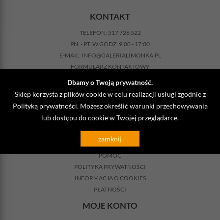
KONTAKT
TELEFON:
517 726 522
PN. - PT. W GODZ. 9:00 - 17:00
E-MAIL:
INFO@GALERIALIMONKA.PL
FORMULARZ KONTAKTOWY
NASZ BLOG
Dbamy o Twoją prywatność.
INFORMACJE
Sklep korzysta z plików cookie w celu realizacji usługi zgodnie z
Polityką prywatności
. Możesz określić warunki przechowywania
REGULAMIN SKLEPU
lub dostępu do cookie w Twojej przeglądarce.
KOSZTY DOSTAWY
ZWROTY
zamknij
REKLAMACJA
POMOC
POLITYKA PRYWATNOŚCI
INFORMACJA O COOKIES
PŁATNOŚCI
MOJE KONTO