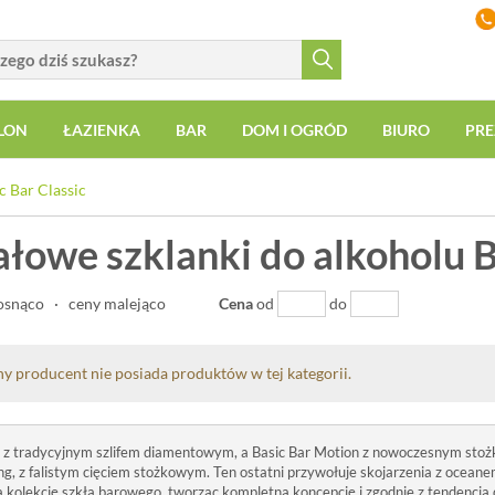
LON
ŁAZIENKA
BAR
DOM I OGRÓD
BIURO
PRE
c Bar Classic
łowe szklanki do alkoholu B
osnąco
·
ceny malejąco
Cena
od
do
y producent nie posiada produktów w tej kategorii.
z tradycyjnym szlifem diamentowym, a Basic Bar Motion z nowoczesnym sto
fing, z falistym cięciem stożkowym. Ten ostatni przywołuje skojarzenia z oceanem,
a kolekcję szkła barowego, tworząc kompletną koncepcję i zgodnie z tendencj