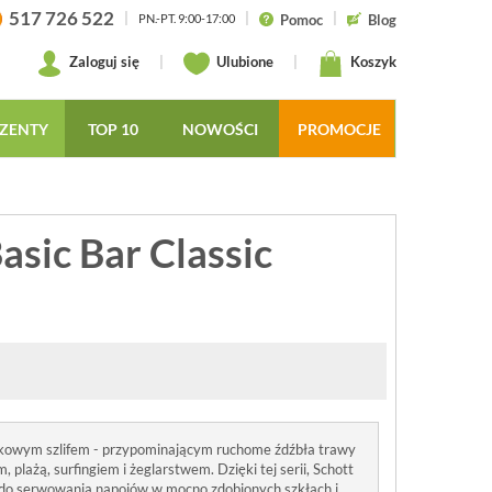
517 726 522
|
|
|
Pomoc
Blog
PN.-PT. 9:00-17:00
Zaloguj się
|
Ulubione
|
Koszyk
ZENTY
TOP 10
NOWOŚCI
PROMOCJE
asic Bar Classic
żkowym szlifem - przypominającym ruchome źdźbła trawy
 plażą, surfingiem i żeglarstwem. Dzięki tej serii, Schott
ą do serwowania napojów w mocno zdobionych szkłach i