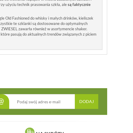
rzy użyciu technik prasowania szkła, ale
są faktycznie
gle Old Fashioned do whisky i małych drinków, kieliszek
. Wszystkie te szklanki są dostosowane do optymalnych
TT ZWIESEL zawarła również w asortymencie shaker.
które pasują do aktualnych trendów związanych z piciem
@
DODAJ