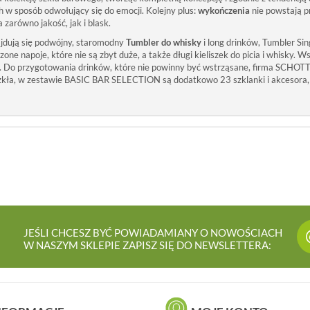
h w sposób odwołujący się do emocji. Kolejny plus:
wykończenia
nie powstają p
a zarówno jakość, jak i blask.
najdują się podwójny, staromodny
Tumbler do whisky
i long drinków, Tumbler Sin
dzone napoje, które nie są zbyt duże, a także długi kieliszek do picia i whisky
li. Do przygotowania drinków, które nie powinny być wstrząsane, firma SCHO
zkła, w zestawie BASIC BAR SELECTION są dodatkowo 23 szklanki i akcesora, 
JEŚLI CHCESZ BYĆ POWIADAMIANY O NOWOŚCIACH
W NASZYM SKLEPIE ZAPISZ SIĘ DO NEWSLETTERA: