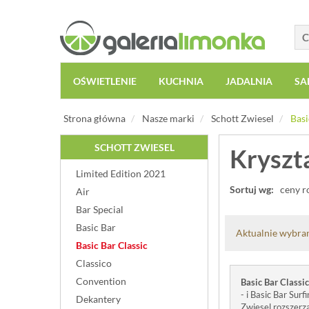
OŚWIETLENIE
KUCHNIA
JADALNIA
SA
Strona główna
Nasze marki
Schott Zwiesel
Basi
SCHOTT ZWIESEL
Kryszta
Limited Edition 2021
Sortuj wg:
ceny r
Air
Bar Special
Basic Bar
Aktualnie wybran
Basic Bar Classic
Classico
Convention
Basic Bar Classic
- i Basic Bar Sur
Dekantery
Zwiesel rozszerz