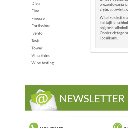
Diva
prezentowania ic
cięte
, co zwiększ
Fine
W tej kolekcji z
Finesse
koktajli na schło
Fortissimo
objętości alkoho
Oprócz ciętego s
Ivento
i posiłkami.
Taste
Tower
Vina Shine
Wine tasting
NEWSLETTER