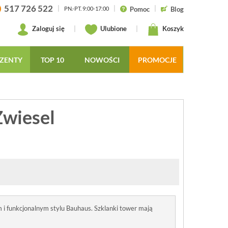
517 726 522
|
|
|
Pomoc
Blog
PN.-PT. 9:00-17:00
Zaloguj się
|
Ulubione
|
Koszyk
ZENTY
TOP 10
NOWOŚCI
PROMOCJE
Zwiesel
i funkcjonalnym stylu Bauhaus. Szklanki tower mają