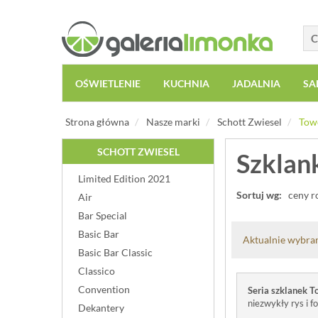
OŚWIETLENIE
KUCHNIA
JADALNIA
SA
Strona główna
Nasze marki
Schott Zwiesel
Tow
SCHOTT ZWIESEL
Szklan
Limited Edition 2021
Sortuj wg:
ceny r
Air
Bar Special
Basic Bar
Aktualnie wybran
Basic Bar Classic
Classico
Convention
Seria szklanek T
niezwykły rys i 
Dekantery