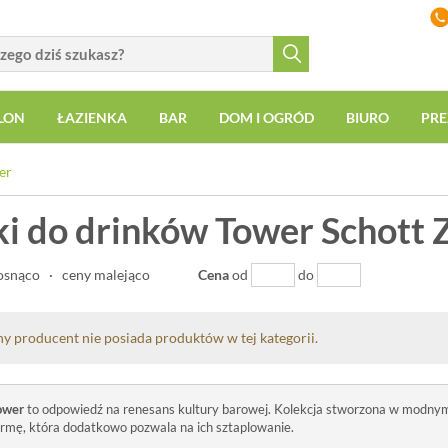
LON
ŁAZIENKA
BAR
DOM I OGRÓD
BIURO
PRE
er
ki do drinków Tower Schott 
osnąco
·
ceny malejąco
Cena
od
do
y producent nie posiada produktów w tej kategorii.
ower
to odpowiedź na renesans kultury barowej. Kolekcja stworzona w modnym 
formę, która dodatkowo pozwala na ich sztaplowanie.