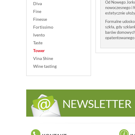
Od Nowego Jorku 
Diva
nowoczesnego i 
Fine
estetycznie ułoż
Finesse
Formalne udoskon
szkła, gdy szklan
Fortissimo
barów domowych, 
Ivento
opatentowanego 
Taste
Tower
Vina Shine
Wine tasting
NEWSLETTER