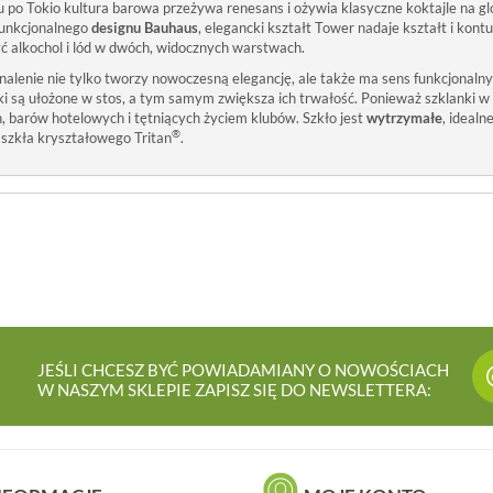
po Tokio kultura barowa przeżywa renesans i ożywia klasyczne koktajle na gl
funkcjonalnego
designu Bauhaus
, elegancki kształt Tower nadaje kształt i kont
yć alkochol i lód w dwóch, widocznych warstwach.
alenie nie tylko tworzy nowoczesną elegancję, ale także ma sens funkcjonalny
ki są ułożone w stos, a tym samym zwiększa ich trwałość. Ponieważ szklanki w 
barów hotelowych i tętniących życiem klubów. Szkło jest
wytrzymałe
, idealn
®
szkła kryształowego Tritan
.
JEŚLI CHCESZ BYĆ POWIADAMIANY O NOWOŚCIACH
W NASZYM SKLEPIE ZAPISZ SIĘ DO NEWSLETTERA: