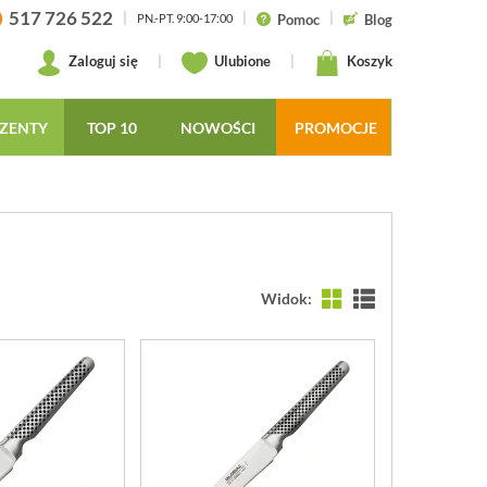
517 726 522
|
|
|
Pomoc
Blog
PN.-PT. 9:00-17:00
Zaloguj się
|
Ulubione
|
Koszyk
ZENTY
TOP 10
NOWOŚCI
PROMOCJE
Widok: