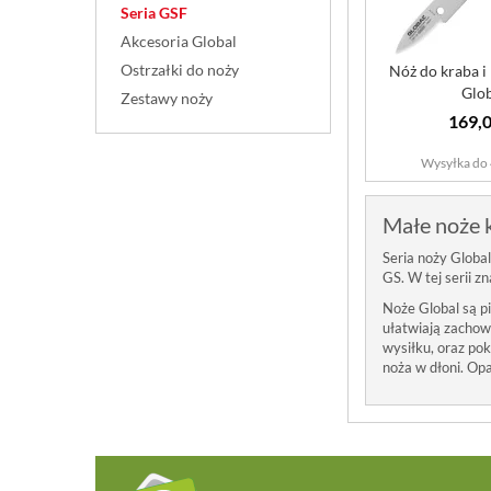
Seria GSF
Akcesoria Global
Ostrzałki do noży
Nóż do kraba i
Glo
Zestawy noży
169,0
Wysyłka do 
Małe noże 
Seria noży Globa
GS. W tej serii 
Noże Global są pi
ułatwiają zachowa
wysiłku, oraz pok
noża w dłoni. Op