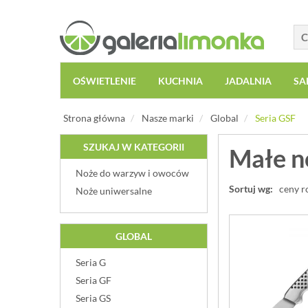
OŚWIETLENIE
KUCHNIA
JADALNIA
SA
Strona główna
Nasze marki
Global
Seria GSF
SZUKAJ W KATEGORII
Małe n
Noże do warzyw i owoców
Sortuj wg:
ceny r
Noże uniwersalne
GLOBAL
Seria G
Seria GF
Seria GS