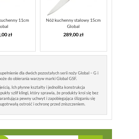
 kuchenny 11cm
Nóż kuchenny stalowy 15cm
obal
Global
,00 zł
289,00 zł
pełnienie dla dwóch pozostałych serii noży Global – G i
 noże do obierania warzyw marki Global GSF.
cią. Ich płynne kształty i jednolita konstrukcja
ły szlif klingi, który sprawia, że produkty kroi się bez
arantująca pewny uchwyt i zapobiegająca ślizganiu się
gotrwałą ostrość i ochronę przed zniszczeniem.