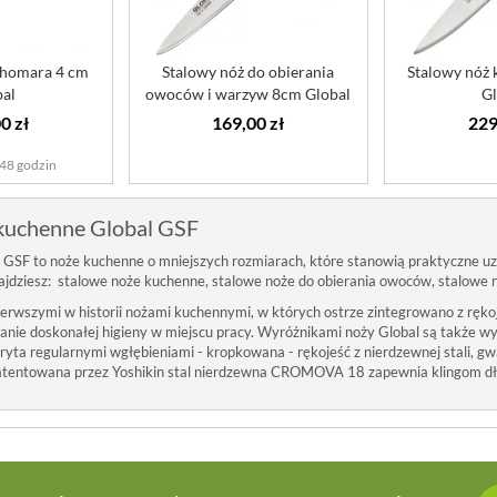
 homara 4 cm
Stalowy nóż do obierania
Stalowy nóż
bal
owoców i warzyw 8cm Global
Gl
0 zł
169,00 zł
229
48 godzin
kuchenne Global GSF
l GSF to noże kuchenne o mniejszych rozmiarach, które stanowią praktyczne uzu
znajdziesz: stalowe noże kuchenne, stalowe noże do obierania owoców, stalowe
erwszymi w historii nożami kuchennymi, w których ostrze zintegrowano z rękojeś
nie doskonałej higieny w miejscu pracy. Wyróżnikami noży Global są także wypuk
ryta regularnymi wgłębieniami - kropkowana - rękojeść z nierdzewnej stali, gw
atentowana przez Yoshikin stal nierdzewna CROMOVA 18 zapewnia klingom dłu