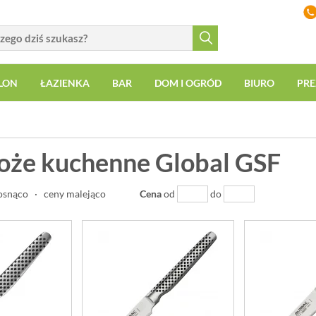
LON
ŁAZIENKA
BAR
DOM I OGRÓD
BIURO
PRE
oże kuchenne Global GSF
osnąco
·
ceny malejąco
Cena
od
do