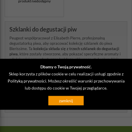
produkt niedostępny
Szklanki do degustacji piw
Peugeot współpracował z Elisabeth Pierre, profesjonalną
degustatorką piwa, aby opracować kolekcję szklanek do piwa
Bierissime. Ta
kolekcja składa się z trzech szklanek do degustacji
piwa
, które zostały stworzone, aby pokazać specyficzne aromaty i
właściwości organoleptyczne każdego, głównego stylu piwa. Linia
Bierissime składa się z trzech szklanek stworzonych specjalnie, aby
Dbamy o Twoją prywatność.
wyeksponować walory aromatyczne i smakowe konkretnych
Sklep korzysta z plików cookie w celu realizacji usługi zgodnie z
stylów złotego trunku
. Każdy z trzech, uważnie zaprojektowanych
Polityką prywatności
kształtów podkreśla charakter piwa z dominującą nutą roślinną,
. Możesz określić warunki przechowywania
warzywną lub owocową.
lub dostępu do cookie w Twojej przeglądarce.
Z naszego bloga:
zamknij
>
Jak pić piwo? - Rodzaje szklanek do piwa