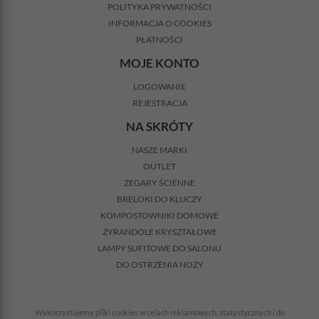
POLITYKA PRYWATNOŚCI
INFORMACJA O COOKIES
PŁATNOŚCI
MOJE KONTO
LOGOWANIE
REJESTRACJA
NA SKRÓTY
NASZE MARKI
OUTLET
ZEGARY ŚCIENNE
BRELOKI DO KLUCZY
KOMPOSTOWNIKI DOMOWE
ŻYRANDOLE KRYSZTAŁOWE
LAMPY SUFITOWE DO SALONU
DO OSTRZENIA NOŻY
Wykorzystujemy pliki cookies w celach reklamowych, statystycznych i do