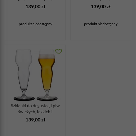
139,00 zł
139,00 zł
produkt niedostępny
produkt niedostępny
Szklanki do degustacji piw
świeżych, lekkich i
zrównoważo...
139,00 zł