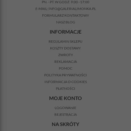
PN. - PT. W GODZ. 9:00 - 17:00
E-MAIL:
INFO@GALERIALIMONKA.PL
FORMULARZ KONTAKTOWY
NASZ BLOG
INFORMACJE
REGULAMIN SKLEPU
KOSZTY DOSTAWY
ZWROTY
REKLAMACJA
POMOC
POLITYKA PRYWATNOŚCI
INFORMACJA O COOKIES
PŁATNOŚCI
MOJE KONTO
LOGOWANIE
REJESTRACJA
NA SKRÓTY