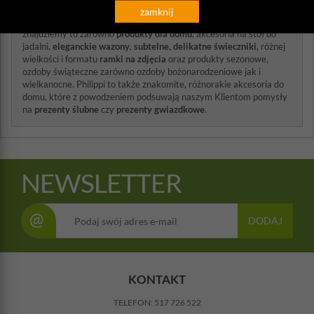
Akcesoria do kuchni marki Philippi
zamknij
Oferta podzielona jest na kilka kolekcji o różnych zastosowaniach,
znajdziemy tu zarówno
produkty dla domu
, akcesoria na stół do
jadalni,
eleganckie wazony
,
subtelne, delikatne świeczniki
, różnej
wielkości i formatu
ramki na zdjęcia
oraz produkty sezonowe,
ozdoby świąteczne zarówno ozdoby bożonarodzeniowe jak i
wielkanocne. Philippi to także znakomite, różnorakie akcesoria do
domu, które z powodzeniem podsuwają naszym Klientom pomysły
na
prezenty ślubne
czy
prezenty gwiazdkowe
.
NEWSLETTER
@
DODAJ
KONTAKT
TELEFON:
517 726 522