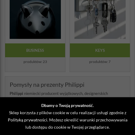
BUSINESS
KEYS
produktów: 23
produktów: 7
Pomysły na prezenty Philippi
Philippi
niemiecki producent wyjątkowych, designerskich
produktów, projektowanych w oparciu o pasję i najnowsze trendy w
modzie. Od ponad 20 lat Philippi rozwija swoje biuro projektowe, w
Dbamy o Twoją prywatność.
którym obecnie pracuje zespół kilku znakomitych designerów.
Sklep korzysta z plików cookie w celu realizacji usługi zgodnie z
Charakterystyczne i wspólne cechy projektów to wyraźne,
Polityką prywatności
. Możesz określić warunki przechowywania
pasjonujące szczegóły, proste organiczne kształty oraz najwyższej
jakości materiały użyte do produkcji.
lub dostępu do cookie w Twojej przeglądarce.