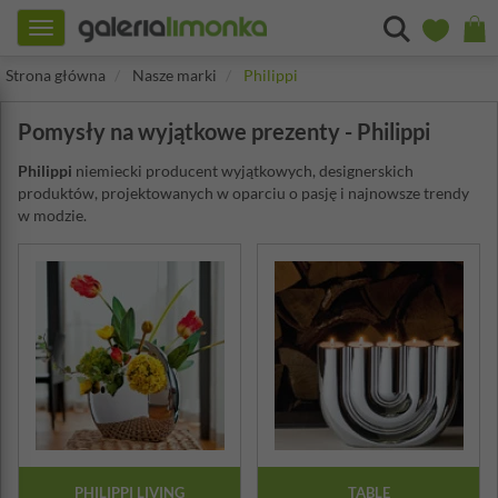
Toggle
navigation
Strona główna
Nasze marki
Philippi
Pomysły na wyjątkowe prezenty - Philippi
Philippi
niemiecki producent wyjątkowych, designerskich
produktów, projektowanych w oparciu o pasję i najnowsze trendy
w modzie.
PHILIPPI LIVING
TABLE