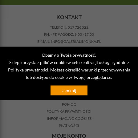
KONTAKT
TELEFON:
517 726 522
PN. - PT. W GODZ. 9:00 - 17:00
E-MAIL:
INFO@GALERIALIMONKA.PL
FORMULARZ KONTAKTOWY
Dbamy o Twoją prywatność.
NASZ BLOG
Sklep korzysta z plików cookie w celu realizacji usługi zgodnie z
INFORMACJE
Polityką prywatności
. Możesz określić warunki przechowywania
REGULAMIN SKLEPU
lub dostępu do cookie w Twojej przeglądarce.
KOSZTY DOSTAWY
zamknij
ZWROTY
REKLAMACJA
POMOC
POLITYKA PRYWATNOŚCI
INFORMACJA O COOKIES
PŁATNOŚCI
MOJE KONTO