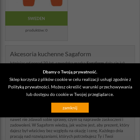
SWEDEN
produktów: 0
Akcesoria kuchenne Sagaform
Istniejąc od ponad 20 lat, szwedzka marka
Sagaform
dała się już
poznać ludziom na całym świecie jako synonim dobrego
Dbamy o Twoją prywatność.
wzornictwa, wysokiej jakości i niewygórowanych cen. Pomaga
Sklep korzysta z plików cookie w celu realizacji usługi zgodnie z
tworzyć dobre, pełne miłości relacje, oferując starannie
wyselekcjonowane, dobrze zaprojektowane, atrakcyjne cenowo
Polityką prywatności
. Możesz określić warunki przechowywania
prezenty w atrakcyjnych opakowaniach, które dają tyle radości, ile
lub dostępu do cookie w Twojej przeglądarce.
dają lub nawet kupują sobie. Dzięki współpracy z renomowanymi
projektantami, oferuje prezenty odrobiną czegoś extra, co oznacza,
zamknij
że są one dobrze odbierane przez większość ludzi, ponieważ
uzupełniają to, co już mają lub wykonują swoją funkcję, z której
nawet nie zdawali sobie sprawy, czym są naprawde zaskoczeni i
zadowoleni. W Sagaform wiedzą, jak ważne jest, aby prezent, który
dajesz był właściwy bez względu na okazję i cenę. Każdego dnia
pracują nad rozwiązaniami, których potrzebujesz Ty i Twoi