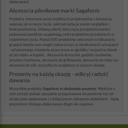
obdarowani.
Akcesoria piknikowe marki Sagaform
Produkty stworzone przez wybitnych projektantów z łatwością
wpasują się w nasze życie, uaktrakcyjnią je swoim wyglądem i
funkcjonalnością. Główną ofertę dotyczącą przygotowywania i
podawania posiłków uzupełniają setki produktów przydatnych w
codziennym życiu. Ponad 500 produktów zebranych w kilkunastu
grupach będzie nam mogło towarzyszyć w niezliczonych sytuacjach
- od porannego śniadania przez prace w ogródku i wyjazd na biwak
aż po relaks w kąpieli... Akcesoria do kuchni, gadżety kuchenne,
przybory kuchenne, akcesoria do grillowania, akcesoria do mięs czy
akcesoria do ziół, wszystko to znajdziesz w naszym sklepie.
Prezenty na każdą okazję - odkryj radość
dawania
Wszystkie produkty
Sagaform to doskonałe prezenty
. Niektóre z
nich zostały jednak specjalnie przygotowane do pełnienia tej roli -
atrakcyjnie opakowane i z dołączonym ciekawym dodatkiem - będą
prezentem, którego obdarowany długo nie zapomni.