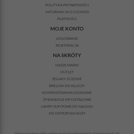
POLITYKA PRYWATNOŚCI
INFORMACJA O COOKIES
PŁATNOŚCI
MOJE KONTO
LOGOWANIE
REJESTRACJA
NA SKRÓTY
NASZE MARKI
OUTLET
ZEGARY ŚCIENNE
BRELOKI DO KLUCZY
KOMPOSTOWNIKI DOMOWE
ŻYRANDOLE KRYSZTAŁOWE
LAMPY SUFITOWE DO SALONU
DO OSTRZENIA NOŻY
Wykorzystujemy pliki cookies w celach reklamowych, statystycznych i do