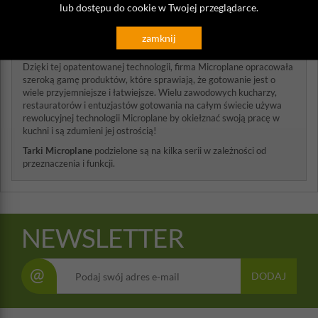
lub dostępu do cookie w Twojej przeglądarce.
precyzyjne, ostre jak brzytwa zęby, z wykorzystaniem procesu
trawienia chemicznego.
zamknij
Akcesoria kuchenne marki Microplane
Dzięki tej opatentowanej technologii, firma Microplane opracowała
szeroką gamę produktów, które sprawiają, że gotowanie jest o
wiele przyjemniejsze i łatwiejsze. Wielu zawodowych kucharzy,
restauratorów i entuzjastów gotowania na całym świecie używa
rewolucyjnej technologii Microplane by okiełznać swoją pracę w
kuchni i są zdumieni jej ostrością!
Tarki Microplane
podzielone są na kilka serii w zależności od
przeznaczenia i funkcji.
NEWSLETTER
@
DODAJ