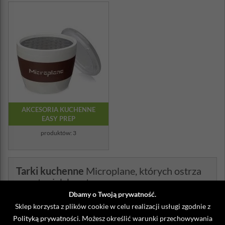
AKCESORIA KUCHENNE
EASY PREP
produktów: 3
Tarki kuchenne
Microplane, których ostrza
są ostre jak brzytwa
Dbamy o Twoją prywatność.
Microplane
to
profesjonalne tarki
, dzięki którym wzmocnisz smak i
Sklep korzysta z plików cookie w celu realizacji usługi zgodnie z
aromat przygotowywanych potraw. Podczas, gdy większość
producentów tarek opiera się na technologii wytłaczania metali,
Polityką prywatności
. Możesz określić warunki przechowywania
przez co krawędzie tnące są nieefektywne, Micoroplane tworzy