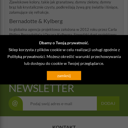
Zjawiskowe kolory, takie jak granatowy, dymny zielony, dymny
brąz lub krystalicznie czysty, podkreślają żywą grę światła i lśniące,
załamujące się refrakcje.
Bernadotte & Kylberg
to globalna agencja projektowa założona w 2012 roku przez Carla
Philipa Bernadotte'a i Oscara Kylberga. Szwedzki duet projektowy
stworzył projekty dla wielu wiodących marek, zarówno na rynku
Dbamy o Twoją prywatność.
macierzystym, jak i międzynarodowym. Ich filozofia projektowania
Sklep korzysta z plików cookie w celu realizacji usługi zgodnie z
polega na tworzeniu ikonicznego i inspirującego projektu, który
trwa.
Polityką prywatności
. Możesz określić warunki przechowywania
lub dostępu do cookie w Twojej przeglądarce.
zamknij
NEWSLETTER
@
DODAJ
KONTAKT