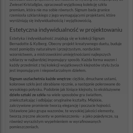
Zwiesel Kristallglas, opracowali wyjątkową kolekcję szkła
premium, która nie ma sobie równych. Signum bada granice
rzemiosła szklarskiego z jego wymagającymi projektami, które
wyróżniają się indywidualnością i wyjątkowością.
Estetyczna indywidualność w projektowaniu
Estetyka i indywidualność znajdują się w kolekcji Signum
Bernadotte & Kylberg. Obecny projekt kreatywnego duetu, buduje
most pomiędzy naturalnym i przejrzystym, nordyckim
wzornictwem, a mistrzowskimi umiejętnościami najlepszych
szklarzy w najbardziej imponujący sposób. Każda forma wazon i
każdy przedmiot z tej kolekcji wyjątkowych klejnotów stylu życia
jest imponującym i niepowtarzalnym dziełem.
Signum uszlachetnia każde wnętrze
: ciężkie, dmuchane ustami,
kolorowe szkło jest obrabiane ręcznie, a następnie polerowane do
wysokiego połysku. Podobnie jak lśniące klejnoty, to ekskluzywne
dzieło sztuki ze szkła
na wiele sposobów gra światłem,
zniekształcając i odbijając oryginalne kształty. Miękkie,
zakrzywione promienie tworzą elegancję i poczucie hojności.
Ustawione jako grupa wazonów, te wysokiej jakości elementy,
tworzą zręczne akcenty w pomieszczeniu - a jako pojedyncze, są
również wyrazistym wypełnieniem w wyrafinowanych
pomieszczeniach.