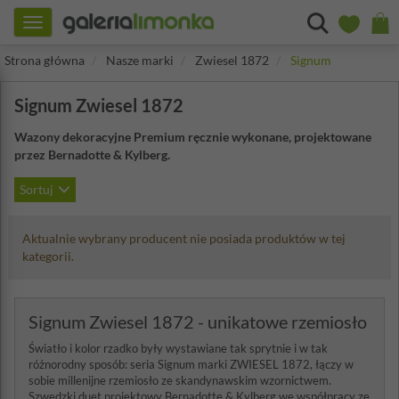
Toggle
navigation
Strona główna
Nasze marki
Zwiesel 1872
Signum
Signum Zwiesel 1872
Wazony dekoracyjne Premium ręcznie wykonane, projektowane
przez Bernadotte & Kylberg.
Sortuj
Aktualnie wybrany producent nie posiada produktów w tej
kategorii.
Signum Zwiesel 1872 - unikatowe rzemiosło
Światło i kolor rzadko były wystawiane tak sprytnie i w tak
różnorodny sposób: seria Signum marki ZWIESEL 1872, łączy w
sobie millenijne rzemiosło ze skandynawskim wzornictwem.
Szwedzki duet projektowy Bernadotte & Kylberg we współpracy ze