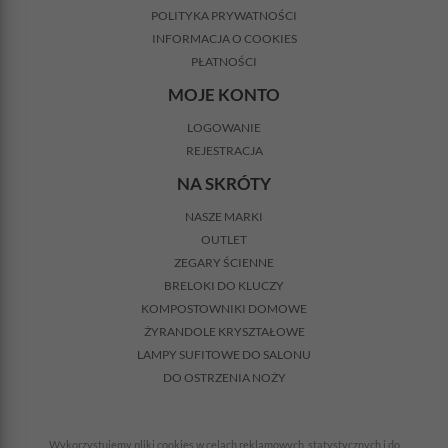
POLITYKA PRYWATNOŚCI
INFORMACJA O COOKIES
PŁATNOŚCI
MOJE KONTO
LOGOWANIE
REJESTRACJA
NA SKRÓTY
NASZE MARKI
OUTLET
ZEGARY ŚCIENNE
BRELOKI DO KLUCZY
KOMPOSTOWNIKI DOMOWE
ŻYRANDOLE KRYSZTAŁOWE
LAMPY SUFITOWE DO SALONU
DO OSTRZENIA NOŻY
Wykorzystujemy pliki cookies w celach reklamowych, statystycznych i do