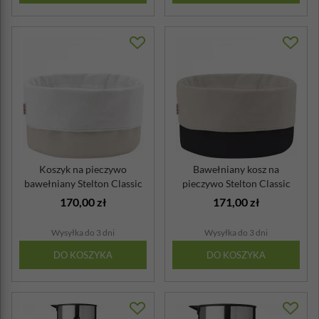
Koszyk na pieczywo
Bawełniany kosz na
bawełniany Stelton Classic
pieczywo Stelton Classic
piaskowo-biały
czarno-beżowy
170,00 zł
171,00 zł
Wysyłka do 3 dni
Wysyłka do 3 dni
DO KOSZYKA
DO KOSZYKA