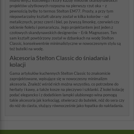
miano wręcz kultowego i który każdy miłośnik skandynawskich
projektów użytkowych rozpozna na pierwszy rzut oka – z
pewnością byłby to termos Stelton EM77. Prosty, a przy tym
niepowtarzalny kształt ubrany został w kilka kolorów – od
metalicznych, przez czerń i biel, po żywszą limonkę, czerwień czy
odcienie fioletu i pomarańczu. Jego projektantem jest jeden z
czołowych skandynawskich designerów – Erik Magnussen. Ten
sam kształt powtórzony został w dzbankach na wodę Stelton
Classic, konsekwentnie minimalistyczne w nowoczesnym stylu są
też butelki na wodę.
Akcesoria Stelton Classic do śniadania i
kolacji
Gama artykułów kuchennych Stelton Classic to znakomicie
zaprojektowane, wpisujące się w nowoczesny minimalizm
akcesoria. Znaleźć wśród nich można wszystko, co potrzebne do
herbaty i kawy, a także kosze na pieczywo i szklanki. Z kolei kolację
podać elegancko i z dodatkiem lampki ulubionego wina pomogą
takie akcesoria jak korkociąg, otwieracz do butelek, nóż do sera czy
do nóż do ciasta, służący równocześnie jako łopatka do nakładania.