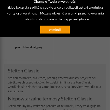
Dbamy o Twoją prywatność.
Sklep korzysta z plików cookie w celu realizacji usługi zgodnie z
Polityką prywatności
. Możesz określić warunki przechowywania
lub dostępu do cookie w Twojej przeglądarce.
Termos EM77 Stelton
Classic matowy czarny
zamknij
432,00 zł
produkt niedostępny
Stelton Classic
Stelton to marka, dla której pracują czołowi duńscy projektanci
użytkowych przedmiotów. To dzięki nim linia Stelton Classic
wyróżnia się szlachetną gamą kolorystyczną i przyjemnymi dla oka
kształtami.
Niepowtarzalne termosy Stelton Classic
Jeżeli mielibyśmy wskazać przedmiot tej marki, który zasługuje na