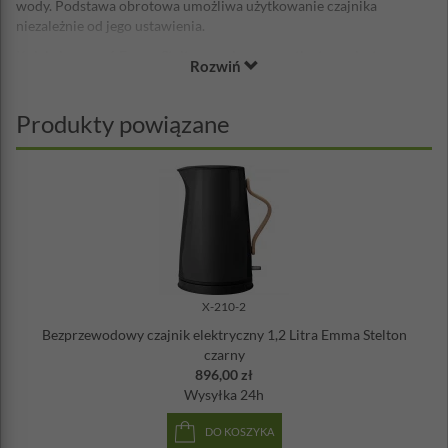
wody. Podstawa obrotowa umożliwa użytkowanie czajnika
niezależnie od jego ustawienia.
Kolekcja naczyń Emma Stelton zawiera wszystko to, co jest
Rozwiń
niezbędne podczas przygotowania i serwowania kawy czy herbaty.
Kolekcja przeznaczona do codziennego użytku. Dzbanki do kawy,
filiżanki do herbaty, kubki czy mleczniki - wszystkie produkty
Produkty powiązane
charakteryzują się elegancką linią, skupioną na prostej formie,
funkcji i z zastosowaniem materiałów (ceramiki, stali i drewna) w
kilku odcieniach kolorystycznych, tworząc na nowo klasyki designu
na stół.
Materiał: stal nierdzewna lakierowana, tworzywo sztuczne,
drewno bukowe
Średnica: 20 x 26 cm
Wysokość: 25 cm
Pojemność: 1,2 Litra
X-210-2
Projekt: HolmbäckNordentoft
Bezprzewodowy czajnik elektryczny 1,2 Litra Emma Stelton
Automatyczny wyłącznik
czarny
Wyłącznik bezpieczeństwa
896,00 zł
Obrotowa podstawa
Wysyłka
24h
DO KOSZYKA