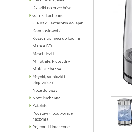
Dziadki do orzechów
Garnki kuchenne
Kieliszki i akcesoria do jajek
Kompostowniki
Kosze na śmieci do kuchni
Małe AGD
Maselniczki
Minutniki, klepsydry
Miski kuchenne
Młynki, solniczki i
pieprzniczki
Noże do pizzy
Noże kuchenne
Patelnie
Podstawki pod gorące
naczynia
Pojemniki kuchenne