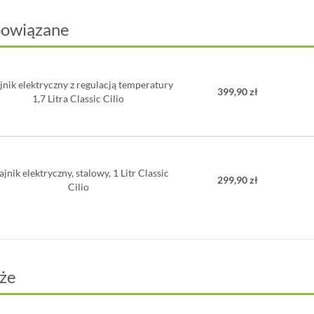
powiązane
jnik elektryczny z regulacją temperatury
399,90 zł
1,7 Litra Classic Cilio
ajnik elektryczny, stalowy, 1 Litr Classic
299,90 zł
Cilio
że