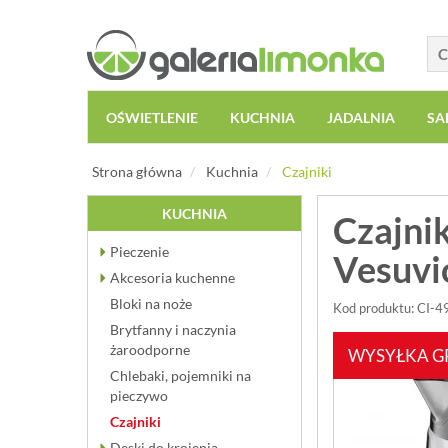
OŚWIETLENIE
KUCHNIA
JADALNIA
SA
Strona główna
Kuchnia
Czajniki
KUCHNIA
Czajnik
Pieczenie
Vesuvio
Akcesoria kuchenne
Bloki na noże
Kod produktu: CI-
Brytfanny i naczynia
żaroodporne
WYSYŁKA G
Chlebaki, pojemniki na
pieczywo
Czajniki
Deski do krojenia