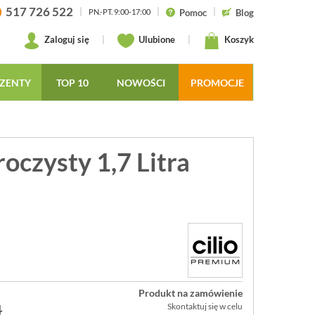
517 726 522
|
|
|
Pomoc
Blog
PN.-PT. 9:00-17:00
Zaloguj się
|
Ulubione
|
Koszyk
ZENTY
TOP 10
NOWOŚCI
PROMOCJE
roczysty 1,7 Litra
Produkt na zamówienie
ł
Skontaktuj się w celu