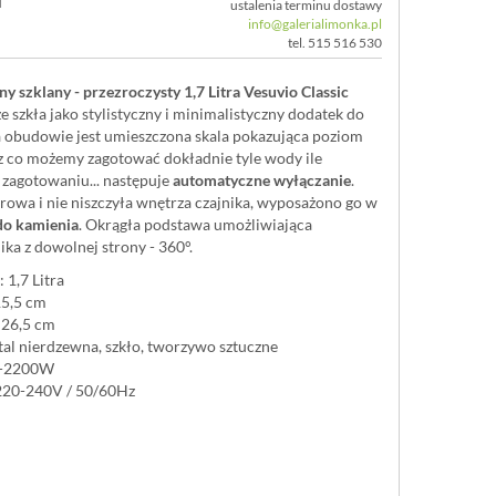
ustalenia terminu dostawy
info@galerialimonka.pl
tel. 515 516 530
ny szklany - przezroczysty 1,7 Litra Vesuvio Classic
szkła jako stylistyczny i minimalistyczny dodatek do
a obudowie jest umieszczona skala pokazująca poziom
ez co możemy zagotować dokładnie tyle wody ile
 zagotowaniu... następuje
automatyczne wyłączanie
.
rowa i nie niszczyła wnętrza czajnika, wyposażono go w
do kamienia
. Okrągła podstawa umożliwiająca
ika z dowolnej strony - 360°.
 1,7 Litra
15,5 cm
 26,5 cm
stal nierdzewna, szkło, tworzywo sztuczne
0-2200W
 220-240V / 50/60Hz