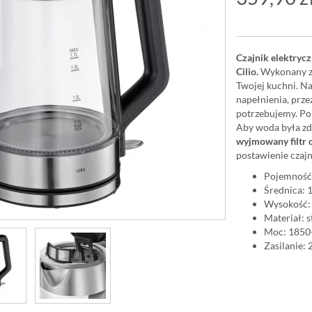
Czajnik elektrycz
Cilio.
Wykonany ze 
Twojej kuchni. N
napełnienia, prz
potrzebujemy. Po
Aby woda była zd
wyjmowany filtr 
postawienie czajn
Pojemność:
Średnica: 
Wysokość:
Materiał: 
Moc: 185
Zasilanie: