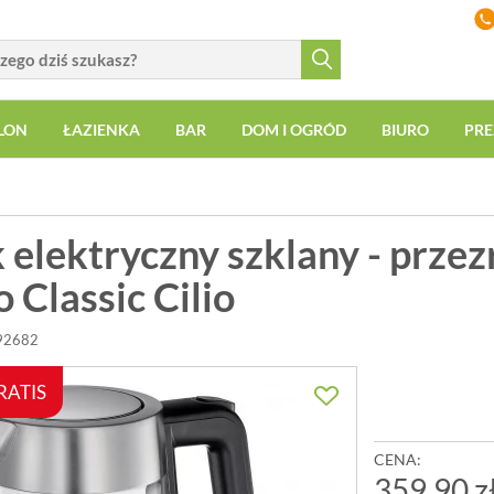
LON
ŁAZIENKA
BAR
DOM I OGRÓD
BIURO
PRE
 elektryczny szklany - przez
 Classic Cilio
492682
RATIS
CENA:
359,90 z