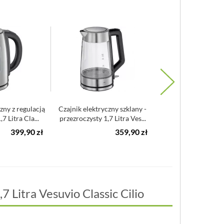
zny z regulacją
Czajnik elektryczny szklany -
Czajnik elektryczny 
7 Litra Cla...
przezroczysty 1,7 Litra Ves...
Stelio WM
399,90 zł
359,90 zł
3
7 Litra Vesuvio Classic Cilio