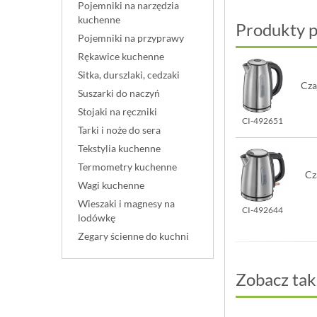
Pojemniki na narzędzia
kuchenne
Produkty 
Pojemniki na przyprawy
Rękawice kuchenne
Sitka, durszlaki, cedzaki
Cza
Suszarki do naczyń
Stojaki na ręczniki
CI-492651
Tarki i noże do sera
Tekstylia kuchenne
Termometry kuchenne
Cz
Wagi kuchenne
Wieszaki i magnesy na
CI-492644
lodówkę
Zegary ścienne do kuchni
Zobacz tak