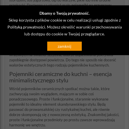
stół dżem, sos jogurtowy, dip do warzyw, pikle lub inne drobne
przekąski. Dostępne są również małe
pojemniki na przyprawy
wykonane z kamionki.
Dbamy o Twoją prywatność.
Pojemniki kuchenne ceramiczne – jakie są ich
Sklep korzysta z plików cookie w celu realizacji usługi zgodnie z
zalety?
Polityką prywatności
. Możesz określić warunki przechowywania
lub dostępu do cookie w Twojej przeglądarce.
Podobnie jak szkło, materiał, z którego są wykonane, nie wchodzi w
reakcje z zawartością. Dodatkowo dobrze znosi on różnice
temperatur, a nieprzeźroczyste ścianki sprawiają, że
pojemnik
zamknij
ceramiczny
doskonały będzie do przechowywania produktów
wrażliwych na światło. Szczelna, dobrze dopasowana pokrywka
zapobiegnie dostępowi powietrza. Do tego nie sposób nie docenić
walorów estetycznych tego rodzaju pojemników kuchennych.
Pojemniki ceramiczne do kuchni – esencja
minimalistycznego stylu
Wśród pojemników ceramicznych spotkać można takie, które
zachwycają swoim wyglądem, mającym w sobie coś
ponadczasowego. Proste i funkcjonalne, starannie wykonane
pojemniki to idealny element skandynawskiego stylu. Będą
pasować do prowansalskiej czy rustykalnej kuchni, ale równie
dobrze skomponują się z nowoczesną estetyką. Znakomitej jakości,
proste i funkcjonalne przedmioty po prostu zawsze wprowadzają
harmonię we wnętrzu.