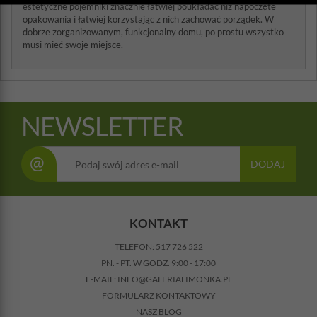
estetyczne pojemniki znacznie łatwiej poukładać niż napoczęte
opakowania i łatwiej korzystając z nich zachować porządek. W
dobrze zorganizowanym, funkcjonalny domu, po prostu wszystko
musi mieć swoje miejsce.
NEWSLETTER
@
DODAJ
KONTAKT
TELEFON:
517 726 522
PN. - PT. W GODZ. 9:00 - 17:00
E-MAIL:
INFO@GALERIALIMONKA.PL
FORMULARZ KONTAKTOWY
NASZ BLOG