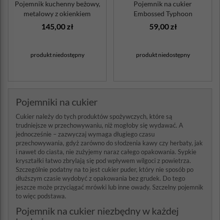
Pojemnik kuchenny beżowy,
Pojemnik na cukier
metalowy z okienkiem
Embossed Typhoon
Classic Wesco
145,00 zł
59,00 zł
produkt niedostępny
produkt niedostępny
Pojemniki na cukier
Cukier należy do tych produktów spożywczych, które są
trudniejsze w przechowywaniu, niż mogłoby się wydawać. A
jednocześnie – zazwyczaj wymaga długiego czasu
przechowywania, gdyż zarówno do słodzenia kawy czy herbaty, jak
i nawet do ciasta, nie zużyjemy naraz całego opakowania. Sypkie
kryształki łatwo zbrylają się pod wpływem wilgoci z powietrza.
Szczególnie podatny na to jest cukier puder, który nie sposób po
dłuższym czasie wydobyć z opakowania bez grudek. Do tego
jeszcze może przyciągać mrówki lub inne owady. Szczelny pojemnik
to więc podstawa.
Pojemnik na cukier niezbędny w każdej