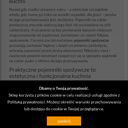
kuchni
Nawet,gdy rzadko używamy cukru – a właściwie szczególnie
wtedy, gdy mamy go tylko na wszelki wypadek, dla gości – puszka
do jego przechowywania jest niezbędna. Pojemniki na cukier
pomieszczą znacznie większą jego ilość niż wystawiana na stół
cukierniczka. A na pewno są bez porównania lepszym miejscem
magazynowania niż papierowe, kartonowe czy nawet foliowe
opakowanie. Ceramiczne lub metalowe
pojemniki spożywcze
pozwalają zachować higienę i, dzięki szczelnemu zamknięciu,
uchronią zawartość przed utratą właściwości. Miłośnicy ciast i
ciasteczek powinni natomiast zaopatrzyć się w specjalny pojemnik
na cukier puder z sitkiem do jego przesypywania.
Praktyczne pojemniki spożywcze to
estetyczna i funkcjonalna kuchnia
Pojemniki na cukier i inne sypkie produkty są niezbędne w dobrze
Dbamy o Twoją prywatność.
urządzonej kuchni. Nie tylko wpływają znacząco na przedłużenie
Sklep korzysta z plików cookie w celu realizacji usługi zgodnie z
trwałości tego, co kryją w środku, ale też pozwolą lepiej
gospodarować miejscem. Szczelny
pojemnik na artykuły
Polityką prywatności
. Możesz określić warunki przechowywania
spożywcze
nie musi być trzymany w zamkniętej szafce, ale może
lub dostępu do cookie w Twojej przeglądarce.
znaleźć swoje miejsce na dodatkowej wiszącej półce czy na blacie.
Dzięki temu mamy więcej miejsca w szafkach kuchennych na
przykład na zastawę. Natomiast jeżeli będziemy trzymali cukier,
zamknij
kawę, mąkę, makarony i inne produkty wewnątrz szafki,