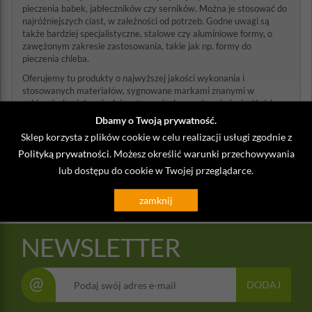
pieczenia babek, jabłeczników czy serników. Można je stosować do
najróżniejszych ciast, w zależności od potrzeb. Godne uwagi są
także bardziej specjalistyczne, stalowe czy aluminiowe formy, o
zawężonym zakresie zastosowania, takie jak np. formy do
pieczenia chleba.
Oferujemy tu produkty o najwyższej jakości wykonania i
stosowanych materiałów, sygnowane markami znanymi w
cukierniach, piekarniach i restauracjach na całym świecie. Każda z
naszych form jest wygodna i łatwa w czyszczeniu oraz
Dbamy o Twoją prywatność.
przechowywaniu, co jest ich dodatkową zaletą.
Sklep korzysta z plików cookie w celu realizacji usługi zgodnie z
Z naszego bloga:
Polityką prywatności
. Możesz określić warunki przechowywania
>
Rodzaje form do pieczenia ciast
lub dostępu do cookie w Twojej przeglądarce.
zamknij
NEWSLETTER
@
DODAJ