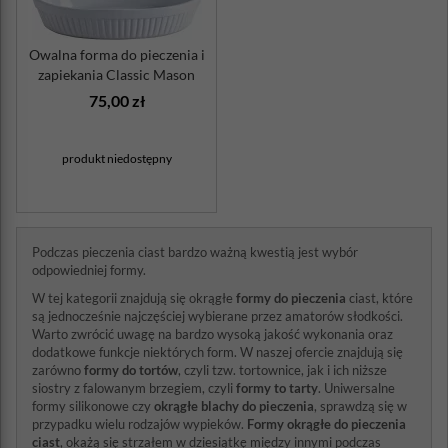
Owalna forma do pieczenia i
zapiekania Classic Mason
Cash
75,00 zł
produkt niedostępny
Podczas pieczenia ciast bardzo ważną kwestią jest wybór
odpowiedniej formy.
W tej kategorii znajdują się okrągłe
formy do pieczenia
ciast, które
są jednocześnie najczęściej wybierane przez amatorów słodkości.
Warto zwrócić uwagę na bardzo wysoką jakość wykonania oraz
dodatkowe funkcje niektórych form. W naszej ofercie znajdują się
zarówno
formy do tortów
, czyli tzw. tortownice, jak i ich niższe
siostry z falowanym brzegiem, czyli
formy to tarty
. Uniwersalne
formy silikonowe czy
okrągłe blachy do pieczenia
, sprawdzą się w
przypadku wielu rodzajów wypieków.
Formy okrągłe do pieczenia
ciast
, okażą się strzałem w dziesiątkę między innymi podczas