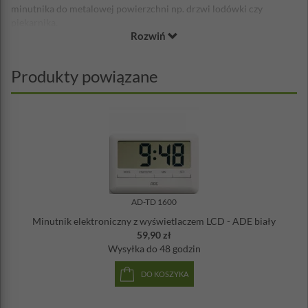
minutnika do metalowej powierzchni np. drzwi lodówki czy
piekarnika.
Rozwiń
Wymiary: 10 x 7 cm
Grubość: 1 cm
Wymiary wyświetlacza: 8,2 x 3,2 cm
Produkty powiązane
Zasilanie: bateria LR1130 - dołączona
Materiał: tworzywo sztuczne, guma
AD-TD 1600
Minutnik elektroniczny z wyświetlaczem LCD - ADE biały
59,90 zł
Wysyłka
do 48 godzin
DO KOSZYKA