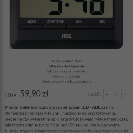
Dostępna ilość: 8 szt.
Wysyłka do 48 godzin
14 dni na zwrot produktu
Gwarancja: 2 lata
Koszty wysyłki -
zobacz szczegóły
59,90 zł
-
+
ILOŚĆ:
CENA:
Minutnik elektroniczny z wyświetlaczem LCD - ADE czarny.
Odmierzysz nim czas w kuchni, niezbędny do przygotowania,
pieczenia czy wyrastania np. ciasta drożdżowego. Maksymalny czas,
jaki można odmierzyć to 99 minut i 59 sekund. Ma wbudowaną
funkcję stopera. Magnetyczna podstawa umożliwia przymocowanie