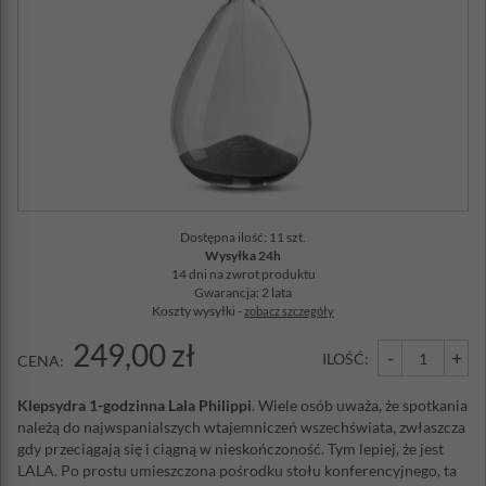
Dostępna ilość: 11 szt.
Wysyłka 24h
14 dni na zwrot produktu
Gwarancja: 2 lata
Koszty wysyłki -
zobacz szczegóły
249,00 zł
-
+
ILOŚĆ:
CENA:
Klepsydra 1-godzinna Lala Philippi
. Wiele osób uważa, że ​​spotkania
należą do najwspanialszych wtajemniczeń wszechświata, zwłaszcza
gdy przeciągają się i ciągną w nieskończoność. Tym lepiej, że jest
LALA. Po prostu umieszczona pośrodku stołu konferencyjnego, ta