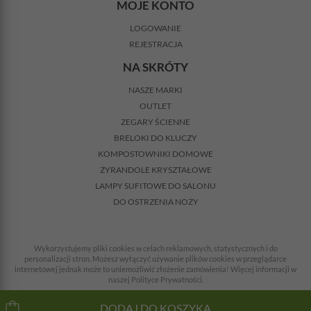
MOJE KONTO
LOGOWANIE
REJESTRACJA
NA SKRÓTY
NASZE MARKI
OUTLET
ZEGARY ŚCIENNE
BRELOKI DO KLUCZY
KOMPOSTOWNIKI DOMOWE
ŻYRANDOLE KRYSZTAŁOWE
LAMPY SUFITOWE DO SALONU
DO OSTRZENIA NOŻY
Wykorzystujemy pliki cookies w celach reklamowych, statystycznych i do
personalizacji stron. Możesz wyłączyć używanie plików cookies w przeglądarce
internetowej jednak może to uniemożliwić złożenie zamówienia! Więcej informacji w
naszej Polityce Prywatności.
© 2008-2026 Wszelkie prawa zastrzeżone. Wszystkie ceny z VAT + koszty dostawy.
DODAJ DO KOSZYKA