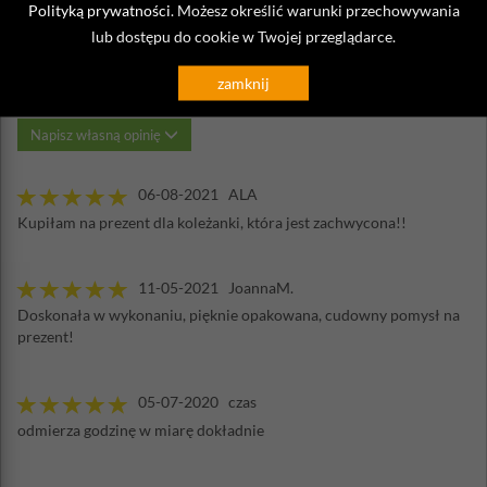
Polityką prywatności
. Możesz określić warunki przechowywania
lub dostępu do cookie w Twojej przeglądarce.
Opinie o Klepsydra 1-godzinna Lala
Philippi
zamknij
Napisz własną opinię
06-08-2021 ALA
Kupiłam na prezent dla koleżanki, która jest zachwycona!!
11-05-2021 JoannaM.
Doskonała w wykonaniu, pięknie opakowana, cudowny pomysł na
prezent!
05-07-2020 czas
odmierza godzinę w miarę dokładnie