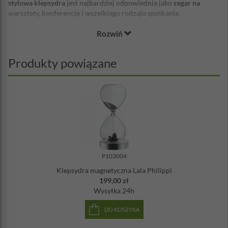
stylowa klepsydra
jest najbardziej odpowiednia jako
zegar na
warsztaty, konferencje i wszelkiego rodzaju spotkania
.
Kiedy piasek barwiony na czarno delikatnie przechodzi przez szkło
Rozwiń
borokrzemianowe o wysokości 30 cm, uczestnicy spotkania wiedzą,
jak daleko się posuwają. 60 minut, to staje się świetnym
rozwiązaniem dla wszystkich zaangażowanych w dyskusję.
Produkty powiązane
Wysokość: 30 cm
Czas przesypywania: 1 godzina
Materiał: szkło borokrzemowe, piasek
P103004
Klepsydra magnetyczna Lala Philippi
199,00 zł
Wysyłka
24h
DO KOSZYKA