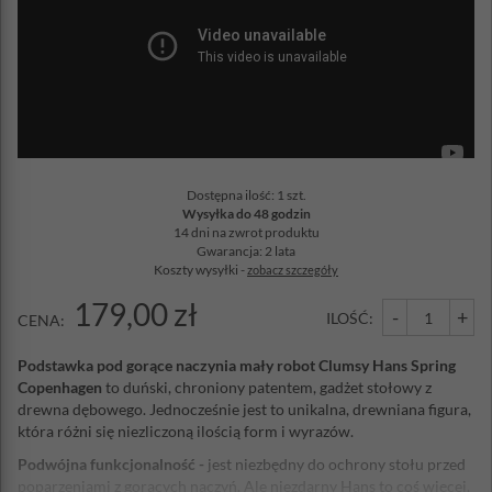
Dostępna ilość: 1 szt.
Wysyłka do 48 godzin
14 dni na zwrot produktu
Gwarancja: 2 lata
Koszty wysyłki -
zobacz szczegóły
179,00 zł
-
+
ILOŚĆ:
CENA:
Podstawka pod gorące naczynia mały robot Clumsy Hans Spring
Copenhagen
to duński, chroniony patentem, gadżet stołowy z
drewna dębowego. Jednocześnie jest to unikalna, drewniana figura,
która różni się niezliczoną ilością form i wyrazów.
Podwójna funkcjonalność -
jest niezbędny do ochrony stołu przed
poparzeniami z gorących naczyń. Ale niezdarny Hans to coś więcej,