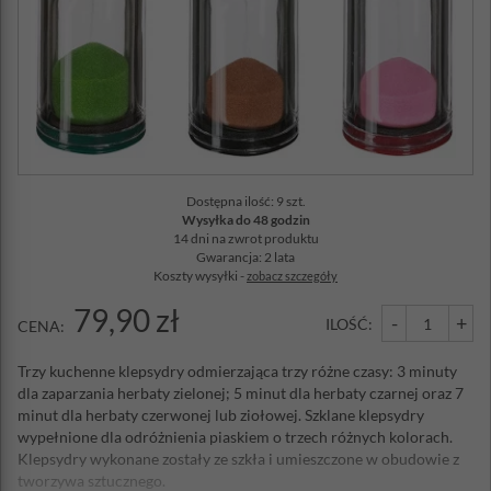
Dostępna ilość: 9 szt.
Wysyłka do 48 godzin
14 dni na zwrot produktu
Gwarancja: 2 lata
Koszty wysyłki -
zobacz szczegóły
79,90 zł
-
+
ILOŚĆ:
CENA:
Trzy kuchenne klepsydry odmierzająca trzy różne czasy: 3 minuty
dla zaparzania herbaty zielonej; 5 minut dla herbaty czarnej oraz 7
minut dla herbaty czerwonej lub ziołowej. Szklane klepsydry
wypełnione dla odróżnienia piaskiem o trzech różnych kolorach.
Klepsydry wykonane zostały ze szkła i umieszczone w obudowie z
tworzywa sztucznego.