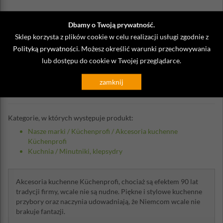
Dbamy o Twoją prywatność.
Sklep korzysta z plików cookie w celu realizacji usługi zgodnie z
Opinie o Klepsydry do parzenia herbat
Polityką prywatności
. Możesz określić warunki przechowywania
Kuchenprofi
lub dostępu do cookie w Twojej przeglądarce.
zamknij
Napisz własną opinię
Kategorie, w których występuje produkt:
Nasze marki
/
Küchenprofi
/
Akcesoria kuchenne
Küchenprofi
Kuchnia
/
Minutniki, klepsydry
Akcesoria kuchenne Küchenprofi, chociaż są efektem 90 lat
tradycji firmy, wcale nie są nudne. Piękne i stylowe kuchenne
przybory oraz naczynia udowadniają, że Niemcom wcale nie
brakuje fantazji.