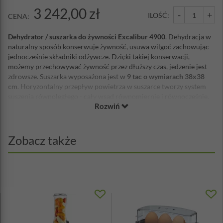
3 242,00 zł
-
+
ILOŚĆ:
CENA:
Dehydrator / suszarka do żywności Excalibur 4900
. Dehydracja w
naturalny sposób konserwuje żywność, usuwa wilgoć zachowując
jednocześnie składniki odżywcze. Dzięki takiej konserwacji,
możemy przechowywać żywność przez dłuższy czas, jedzenie jest
zdrowsze. Suszarka wyposażona jest w
9 tac o wymiarach 38x38
cm
. Horyzontalny przepływ powietrza w suszarce tworzy system
suszenia równoległego - cały wsad równomiernie i równocześnie.
Rozwiń
Suszarki Excalibur to
idealny sposób na suszenie owoców, warzyw,
zielonych warzyw liściastych na zdrowe przekąski
i
przechowywanie wielu różnych rodzajów żywności na półce w
spiżarni. Prawidłowo wysuszone produkty będą bezpieczne do
Zobacz także
spożycia przez wiele lat!
Średni okres przydatności do spożycia niektórych suszonych
produktów spożywczych przechowywanych w hermetycznych
pojemnikach poniżej temperatury pokojowej (21°C):
Owoce: 3-5 Lat
Granola: 4-5 Lat
Fasola: 18-20 Lat