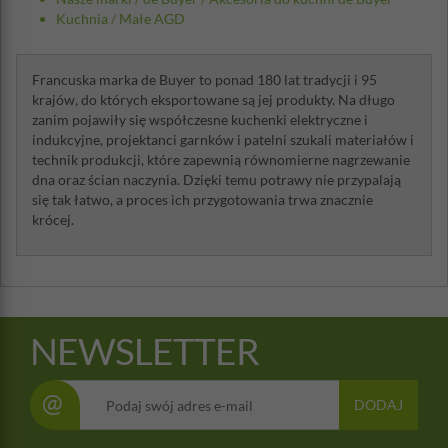
Moc: 600W
Kuchnia
/
Małe AGD
Zasilanie: 220-240 V / 50/60 Hz
Francuska marka de Buyer to ponad 180 lat tradycji i 95
krajów, do których eksportowane są jej produkty. Na długo
zanim pojawiły się współczesne kuchenki elektryczne i
indukcyjne, projektanci garnków i patelni szukali materiałów i
technik produkcji, które zapewnią równomierne nagrzewanie
dna oraz ścian naczynia. Dzięki temu potrawy nie przypalają
się tak łatwo, a proces ich przygotowania trwa znacznie
krócej.
NEWSLETTER
@
DODAJ