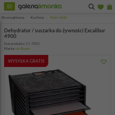
Toggle
navigation
Strona główna
Kuchnia
Małe AGD
Dehydrator / suszarka do żywności Excalibur
4900
Kod produktu: C1-7003
Marka:
de Buyer
WYSYŁKA GRATIS