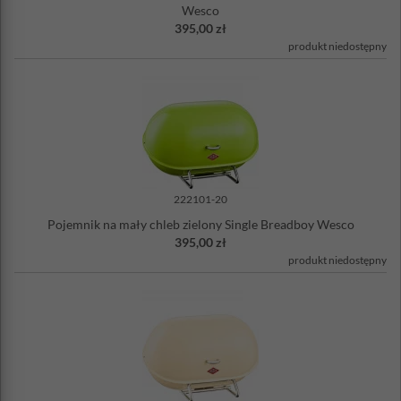
Wesco
obudowa: stal malowana proszkowo
395,00 zł
rączka i podstawa: stal chromowana
Nie można myć w zmywarce
produkt niedostępny
222101-20
Pojemnik na mały chleb zielony Single Breadboy Wesco
395,00 zł
produkt niedostępny