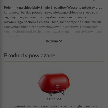
Pojemnik na chleb biały Single Breaadboy Wesco
to młodszy brat
kultowego, bardzo popularnego, większego chlebaka BreadBoy.
Jego wymiary w zupełności wystarczą na przechowanie
niewielkiego bochenka chleba
. Dwie, zachodzące na siebie muszle,
zapewniają higieniczne przechowywanie pieczywa. Nadany styl
retro, świetnie będzie się prezentował w kuchniach stylizowanych
na lata '40.
Rozwiń
Otwory wentylacyjne z tyłu zapewniają optymalną cyrkulację
powietrza, dzięki czemu pieczywo dłużej pozostaje świeże.
Produkty powiązane
Single BreadBoy wyprodukowany został przez niemiecką firmę
Wesco, której historia sięga drugiej połowy XIX w. Pojemnik ten
występuje w wielu wariantach kolorystycznych, lakier nałożony
został dwukrotnie, metodą proszkową na wysokiej jakości stal.
Podstawa oraz uchwyt wykonany został z chromowanej rury
stalowej.
Wymiary:
szerokość 34 cm
wysokość: 21 cm
222101-02
głębokość: 23 cm
Pojemnik stalowy na pieczywo czerwony Single Breadboy
Materiał: