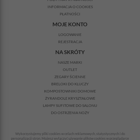
INFORMACJA O COOKIES
PŁATNOŚCI
MOJE KONTO
LOGOWANIE
REJESTRACJA
NA SKRÓTY
NASZE MARKI
OUTLET
ZEGARY ŚCIENNE
BRELOKI DO KLUCZY
KOMPOSTOWNIKI DOMOWE
ŻYRANDOLE KRYSZTAŁOWE
LAMPY SUFITOWE DO SALONU
DO OSTRZENIA NOŻY
Wykorzystujemy pliki cookies w celach reklamowych, statystycznych i do
personalizacji stron. Możesz wyłączyć używanie plików cookies w przeglądarce