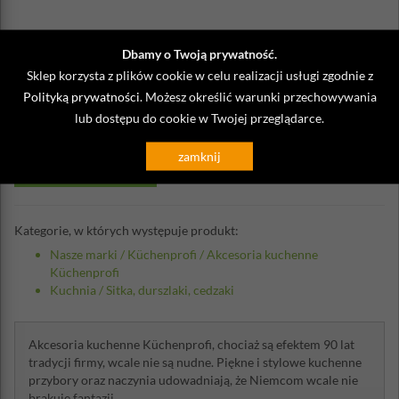
Dbamy o Twoją prywatność.
Sklep korzysta z plików cookie w celu realizacji usługi zgodnie z
Opinie o Nakładka na garanek do
Polityką prywatności
. Możesz określić warunki przechowywania
lub dostępu do cookie w Twojej przeglądarce.
odcedzania Kuchenprofi
zamknij
Napisz własną opinię
Kategorie, w których występuje produkt:
Nasze marki
/
Küchenprofi
/
Akcesoria kuchenne
Küchenprofi
Kuchnia
/
Sitka, durszlaki, cedzaki
Akcesoria kuchenne Küchenprofi, chociaż są efektem 90 lat
tradycji firmy, wcale nie są nudne. Piękne i stylowe kuchenne
przybory oraz naczynia udowadniają, że Niemcom wcale nie
brakuje fantazji.