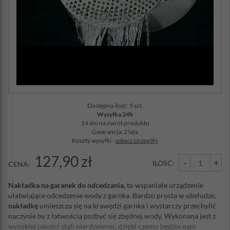
Dostępna ilość: 5 szt.
Wysyłka 24h
14 dni na zwrot produktu
Gwarancja: 2 lata
Koszty wysyłki -
zobacz szczegóły
127,90 zł
-
+
ILOŚĆ:
CENA:
Nakładka na garanek do odcedzania,
to wspaniałe urządzenie
ułatwiające odcedzenie wody z garnka. Bardzo prosta w obsłudze,
nakładkę
umieszcza się na krawędzi garnka i wystarczy przechylić
naczynie by z łatwością pozbyć się zbędnej wody. Wykonana jest z
wysokiej jakości stali nierdzewnej, dzięki czemu będzie nam