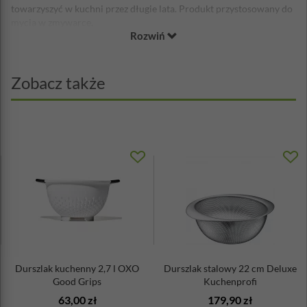
towarzyszyć w kuchni przez długie lata. Produkt przystosowany do
mycia w zmywarce.
Rozwiń
Wymiary:
pasuje do garnków o średnicy 24 cm
Materiał:
Zobacz także
stal nierdzewna
Durszlak kuchenny 2,7 l OXO
Durszlak stalowy 22 cm Deluxe
Good Grips
Kuchenprofi
63,00 zł
179,90 zł