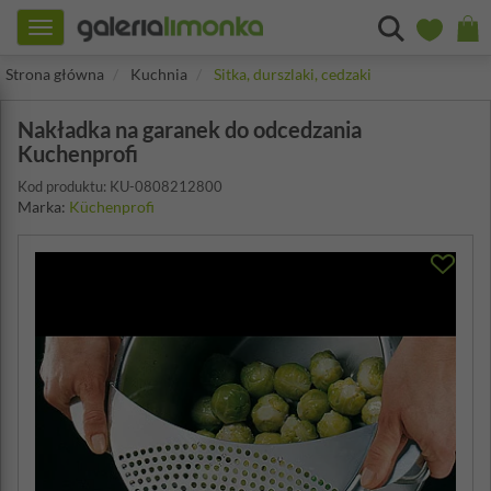
Toggle
navigation
Strona główna
Kuchnia
Sitka, durszlaki, cedzaki
Nakładka na garanek do odcedzania
Kuchenprofi
Kod produktu: KU-0808212800
Marka:
Küchenprofi