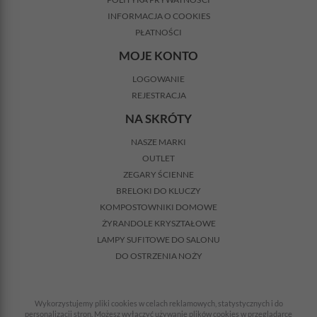
INFORMACJA O COOKIES
PŁATNOŚCI
MOJE KONTO
LOGOWANIE
REJESTRACJA
NA SKRÓTY
NASZE MARKI
OUTLET
ZEGARY ŚCIENNE
BRELOKI DO KLUCZY
KOMPOSTOWNIKI DOMOWE
ŻYRANDOLE KRYSZTAŁOWE
LAMPY SUFITOWE DO SALONU
DO OSTRZENIA NOŻY
Wykorzystujemy pliki cookies w celach reklamowych, statystycznych i do
personalizacji stron. Możesz wyłączyć używanie plików cookies w przeglądarce