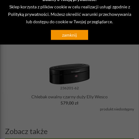
Sklep korzysta z plików cookie w celu realizacji usługi zgodnie z
Polityką prywatności
. Możesz określić warunki przechowywania
236201-26
lub dostępu do cookie w Twojej przeglądarce.
Chlebak owalny różowy duży Elly Wesco
579,00 zł
zamknij
produkt niedostępny
236201-62
Chlebak owalny czarny duży Elly Wesco
579,00 zł
produkt niedostępny
Zobacz także