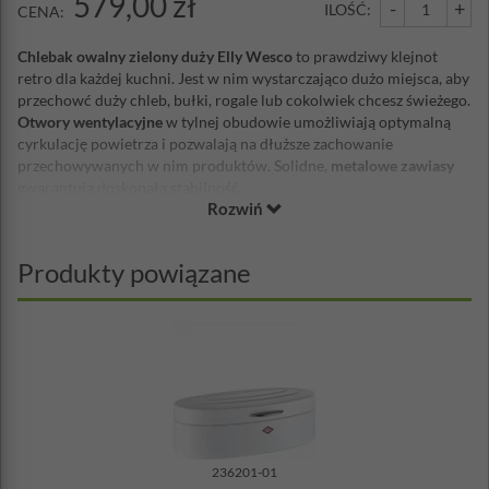
579,00 zł
-
+
ILOŚĆ:
CENA:
Chlebak owalny zielony duży Elly Wesco
to prawdziwy klejnot
retro dla każdej kuchni. Jest w nim wystarczająco dużo miejsca, aby
przechowć duży chleb, bułki, rogale lub cokolwiek chcesz świeżego.
Otwory wentylacyjne
w tylnej obudowie umożliwiają optymalną
cyrkulację powietrza i pozwalają na dłuższe zachowanie
przechowywanych w nim produktów. Solidne,
metalowe zawiasy
gwarantują doskonałą stabilność.
Rozwiń
Wyjątkowa konstrukcja w stylu retro nawiązuje wyglądem do wielu
pozostałych produktów marki Wesco. Absolutnie uniwersalny
pojemnik kuchenny, zapewnia higieniczne przechowywanie
Produkty powiązane
pieczywa w kuchni.
Szerokość: 41,5 cm
Wysokość: 14 cm
Głębokość: 26 cm
Materiał:
obudowa: stal malowana proszkowo
rączka i zawiasy: metal
Nie można myć w zmywarce
236201-01