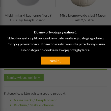
Miski i miarki kuchenne Nest 9
Misa kremowa do ciast Mason
Plus Sky Joseph Joseph
Cash 2,5 Litra
309,00 zł
169,00 zł
Dbamy o Twoją prywatność.
Sklep korzysta z plików cookie w celu realizacji usługi zgodnie z
Polityką prywatności
. Możesz określić warunki przechowywania
lub dostępu do cookie w Twojej przeglądarce.
Opinie o Miska mała z sitkiem
zamknij
PrepServe Joseph Joseph zielona
Napisz własną opinię
Kategorie, w których występuje produkt:
Nasze marki
/
Joseph Joseph
Kuchnia
/
Miski kuchenne