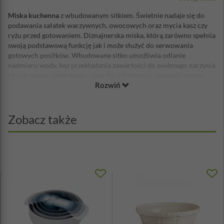
Miska kuchenna
z wbudowanym sitkiem. Świetnie nadaje się do
podawania sałatek warzywnych, owocowych oraz mycia kasz czy
ryżu przed gotowaniem. Diznajnerska miska, którą zarówno spełnia
swoją podstawową funkcję jak i może służyć do serwowania
gotowych posiłków. Wbudowane sitko umożliwia odlanie
nadmiaru wody, bez przekładania zawartości do osobnego naczynia
czy używania oddzielnego sitka. Po odcedzeniu, żywność można
Rozwiń
przełożyć do garnka czy na patelnię do dalszej obróbki cieplnej,
albo połączyć z sosami bezpośrednio w misce.
Wymiary: 19 x 21 x 13cm
Zobacz także
Materiał: polipropylen, guma
Można myć w zmywarce.
Nie używać w kuchence mikrofalowej.