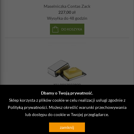
Maselniczka Contas Zack
227,00 zł
Wysyłka
do 48 godzin
DO KOSZYKA
KU-0912022800
Dbamy o Twoją prywatność.
Maselniczka stalowa Kuchenprofi
147,90 zł
Sklep korzysta z plików cookie w celu realizacji usługi zgodnie z
Wysyłka
do 48 godzin
Polityką prywatności
. Możesz określić warunki przechowywania
lub dostępu do cookie w Twojej przeglądarce.
DO KOSZYKA
zamknij