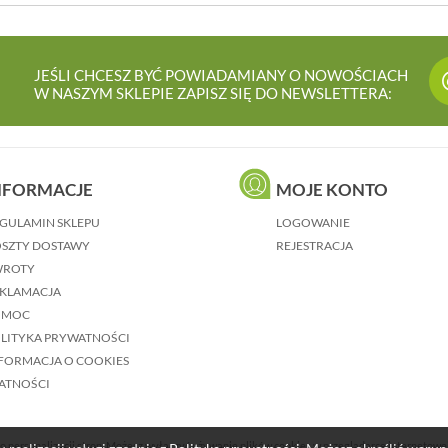
JEŚLI CHCESZ BYĆ POWIADAMIANY O NOWOŚCIACH
W NASZYM SKLEPIE ZAPISZ SIĘ DO NEWSLETTERA:
NFORMACJE
MOJE KONTO
GULAMIN SKLEPU
LOGOWANIE
SZTY DOSTAWY
REJESTRACJA
WROTY
KLAMACJA
OMOC
LITYKA PRYWATNOŚCI
FORMACJA O COOKIES
ATNOŚCI
o personalizacji stron. Możesz wyłączyć używanie plików cookies w przeglądarce internetowe