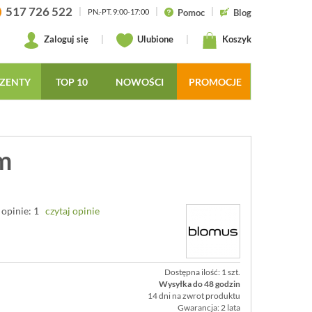
517 726 522
|
|
|
Pomoc
Blog
PN.-PT. 9:00-17:00
Zaloguj się
|
Ulubione
|
Koszyk
ZENTY
TOP 10
NOWOŚCI
PROMOCJE
m
opinie: 1
czytaj opinie
Dostępna ilość: 1 szt.
Wysyłka do 48 godzin
14 dni na zwrot produktu
Gwarancja: 2 lata