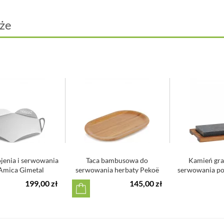
że
ojenia i serwowania
Taca bambusowa do
Kamień gra
 Amica Gimetal
serwowania herbaty Pekoë
serwowania po
Revol
Ke
199,00 zł
145,00 zł