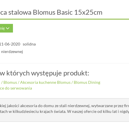
aca stalowa Blomus Basic 15x25cm
inię
11-06-2020 solidna
li nierdzewnej
 w których występuje produkt:
i
/
Blomus
/
Akcesoria kuchenne Blomus
/
Blomus Dining
ace do serwowania
iej jakości akcesoria do domu ze stali nierdzewnej, wytwarzane przez 
ach w kilkudziesieciu krajach świata. W naszej ofercie od kilku lat i nigd