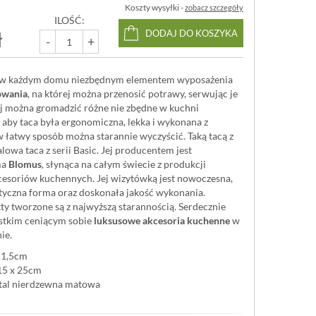
Koszty wysyłki -
zobacz szczegóły
ILOŚĆ:
ł
DODAJ DO KOSZYKA
-
+
, w każdym domu niezbędnym elementem wyposażenia
owania
, na której można przenosić potrawy, serwując je
ej można gromadzić różne nie zbędne w kuchni
 aby taca była ergonomiczna, lekka i wykonana z
w łatwy sposób można starannie wyczyścić. Taką tacą z
lowa taca z serii Basic. Jej producentem jest
ma
Blomus
, słynąca na całym świecie z produkcji
kcesoriów kuchennych. Jej wizytówką jest nowoczesna,
tyczna forma oraz doskonała jakość wykonania.
y tworzone są z najwyższą starannością. Serdecznie
stkim ceniącym sobie
luksusowe akcesoria kuchenne
w
ie.
 1,5cm
15 x 25cm
stal nierdzewna matowa