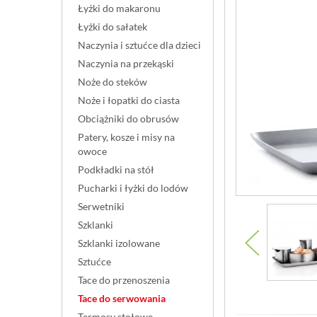
Łyżki do makaronu
Łyżki do sałatek
Naczynia i sztućce dla dzieci
Naczynia na przekąski
Noże do steków
Noże i łopatki do ciasta
Obciążniki do obrusów
Patery, kosze i misy na
owoce
Podkładki na stół
Pucharki i łyżki do lodów
Serwetniki
Szklanki
Szklanki izolowane
Sztućce
Tace do przenoszenia
Tace do serwowania
Termosy stołowe