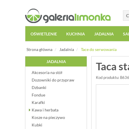
OŚWIETLENIE
KUCHNIA
JADALNIA
SA
Strona główna
Jadalnia
Tace do serwowania
JADALNIA
Taca s
Akcesoria na stół
Kod produktu: B63
Dozowniki do przypraw
Dzbanki
Fondue
Karafki
Kawa i herbata
Kosze na pieczywo
Kubki