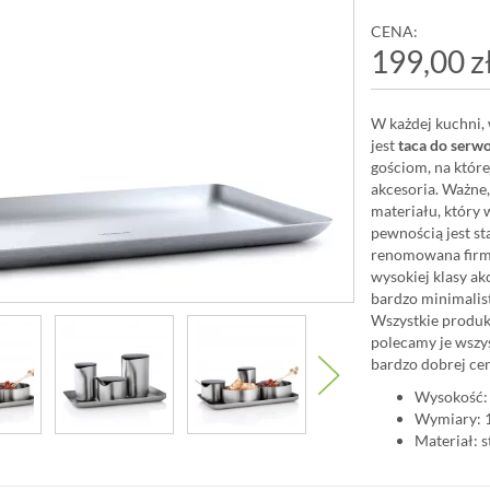
CENA:
199,00 z
W każdej kuchni
jest
taca do serw
gościom, na któr
akcesoria. Ważne,
materiału, który 
pewnością jest sta
renomowana fir
wysokiej klasy a
bardzo minimalis
Wszystkie produkt
polecamy je wszy
bardzo dobrej cen
Wysokość:
Wymiary: 
Materiał: 