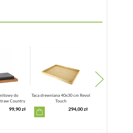
nitowy do
Taca drewniana 40x30 cm Revol
Deska marmuro
traw Country
Touch
serwowania Judge
la
99,90 zł
294,00 zł
1