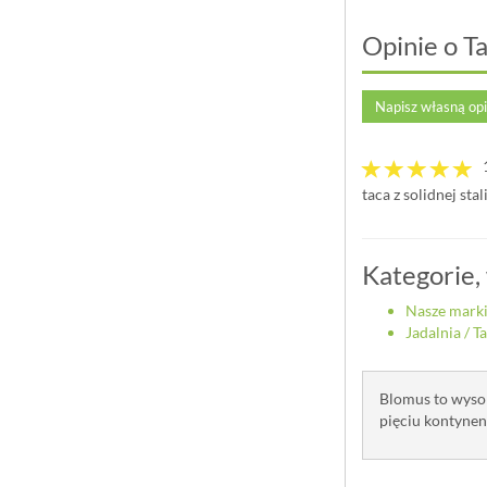
Opinie o T
Napisz własną op
taca z solidnej sta
Kategorie,
Nasze mark
Jadalnia
/
T
Blomus to wysok
pięciu kontynent