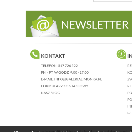
NEWSLETTER
KONTAKT
I
TELEFON:
517 726 522
RE
PN. - PT. W GODZ. 9:00 - 17:00
KO
E-MAIL:
INFO@GALERIALIMONKA.PL
Z
FORMULARZ KONTAKTOWY
RE
NASZ BLOG
P
PO
IN
PŁ
Wykorzystujemy pliki cookies w celach reklamowych, statystycznych i d