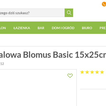
LON
ŁAZIENKA
BAR
DOM I OGRÓD
BIURO
PRE
talowa Blomus Basic 15x25c
612