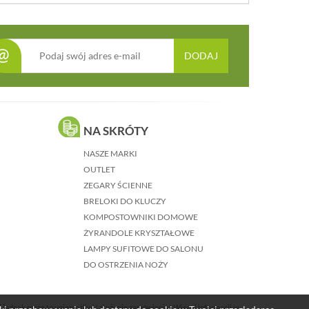
@
DODAJ
NA SKRÓTY
NASZE MARKI
OUTLET
ZEGARY ŚCIENNE
BRELOKI DO KLUCZY
KOMPOSTOWNIKI DOMOWE
ŻYRANDOLE KRYSZTAŁOWE
LAMPY SUFITOWE DO SALONU
DO OSTRZENIA NOŻY
j jednak może to uniemożliwić złożenie zamówienia! Więcej informacji w