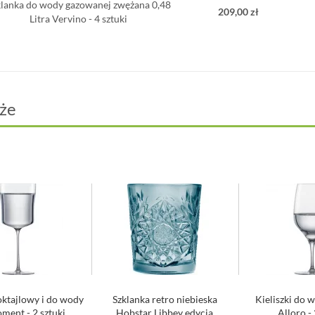
klanka do wody gazowanej zwężana 0,48
209,00 zł
Litra Vervino - 4 sztuki
że
oktajlowy i do wody
Szklanka retro niebieska
Kieliszki do w
ment - 2 sztuki
Hobstar Libbey edycja
Alloro - 