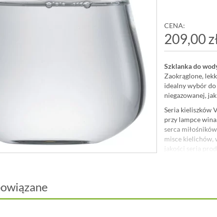
CENA:
209,00 z
Szklanka do wody 
Zaokrąglone, lek
idealny wybór do
niegazowanej, jak
Seria kieliszków
przy lampce wina. 
serca miłośników 
misce kielichów, 
jakości seria pr
Opracowane z do
sensorycznego, k
winogron - dla cz
powiązane
Pojemność
Wysokość:
Średnica: 