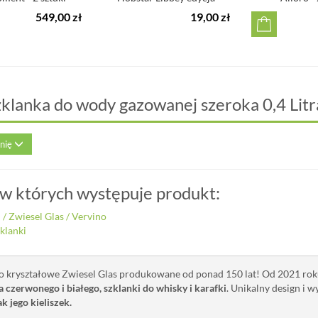
limitowana
549,00 zł
19,00 zł
zklanka do wody gazowanej szeroka 0,4 Litra
inię
 w których występuje produkt:
i
/
Zwiesel Glas
/
Vervino
klanki
ło kryształowe Zwiesel Glas produkowane od ponad 150 lat! Od 2021 ro
a czerwonego i białego, szklanki do whisky i karafki
. Unikalny design i 
ak jego kieliszek.