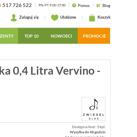
517 726 522
|
|
|
Pomoc
Blog
PN.-PT. 9:00-17:00
Zaloguj się
|
Ulubione
|
Koszyk
ZENTY
TOP 10
NOWOŚCI
PROMOCJE
 0,4 Litra Vervino -
Dostępna ilość: 3 kpl.
Wysyłka do 48 godzin