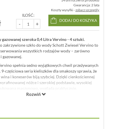
14 dni na zwrot produktu
Gwarancja: 2 lata
Koszty wysyłki -
zobacz szczegóły
ILOŚĆ:
ł
DODAJ DO KOSZYKA
-
+
gazowanej szeroka 0,4 Litra Vervino - 4 sztuki.
ko zakrzywione szkło do wody Schott Zwiesel Vervino to
 serwowania wszystkich rodzajów wody – zarówno
 i gazowanej.
 Vervino spełnia sedno wyjątkowych chwil przeżywanych
9-częściowa seria kieliszków dla smakoszy sprawia, że ​​
wina i koneserów biją szybciej. Dzięki cienkościennej
wyrafinowanej nóżce i szerokiej podstawie, wysokiej
odukowana maszynowo, wygląda praktycznie.
świadczonymi sommelierami
Rozwiń
dla maksymalnego czucia
ieliszki doskonale wydobywają bukiet różnych odmian
ystej przyjemności i niezrównanej gościnności.
: 398 ml
 9 cm
9,1 cm