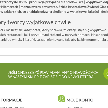
rzezroczyste szkło | produkcja przyjazna dla środowiska | wyjątkowo od
iemczech | można myć w zmywarce. Szkło kryształowe Zwiesel Glas to w
w szklarskich, co znajduje odzwierciedlenie w wyjątkowej jakości i des
óry tworzy wyjątkowe chwile
l Glas liczy się każdy detal, który sprawia, że okazje stają się wyjątkowe
kich restauracji, jak i przytulnymi stołami w naszych domach. Nasze pro
zklanki do whisky i karafki, są zaprojektowane tak, aby każdy moment nab
JEŚLI CHCESZ BYĆ POWIADAMIANY O NOWOŚCIACH
W NASZYM SKLEPIE ZAPISZ SIĘ DO NEWSLETTERA:
NFORMACJE
MOJE KONTO
GULAMIN SKLEPU
LOGOWANIE