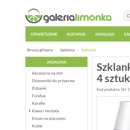
OŚWIETLENIE
KUCHNIA
JADALNIA
SA
Strona główna
Jadalnia
Szklanki
JADALNIA
Szklan
Akcesoria na stół
4 sztuk
Dozowniki do przypraw
Dzbanki
Kod produktu: SH-
Fondue
Karafki
Kawa i herbata
Kosze na pieczywo
Kubki