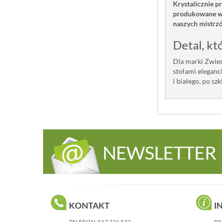
Krystalicznie p
produkowane w N
naszych mistrzó
Detal, kt
Dla marki Zwiese
stołami eleganc
i białego, po s
NEWSLETTER
KONTAKT
I
TELEFON:
517 726 522
RE