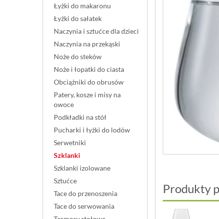
Łyżki do makaronu
Łyżki do sałatek
Naczynia i sztućce dla dzieci
Naczynia na przekąski
Noże do steków
Noże i łopatki do ciasta
Obciążniki do obrusów
Patery, kosze i misy na
owoce
Podkładki na stół
Pucharki i łyżki do lodów
Serwetniki
Szklanki
Szklanki izolowane
Sztućce
Produkty 
Tace do przenoszenia
Tace do serwowania
Termosy stołowe