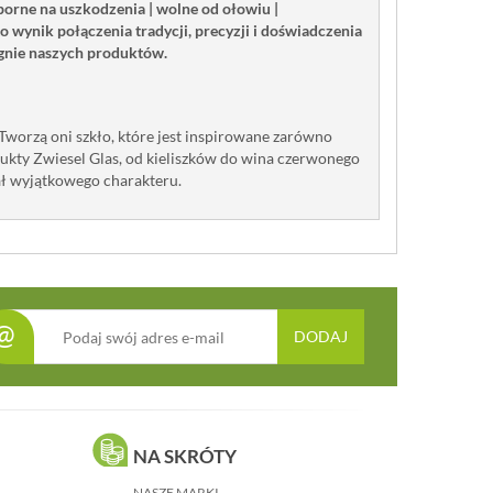
porne na uszkodzenia | wolne od ołowiu |
ynik połączenia tradycji, precyzji i doświadczenia
ignie naszych produktów.
. Tworzą oni szkło, które jest inspirowane zarówno
dukty Zwiesel Glas, od kieliszków do wina czerwonego
rał wyjątkowego charakteru.
@
DODAJ
NA SKRÓTY
NASZE MARKI