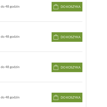
tawie: 4 sztuki - cena za komplet
do 48 godzin
szkło kryształowe Tritan Protect wolne od związków
DO KOSZYKA
wiu
 w zmywarce
ed Dot Design, iF Design
do 48 godzin
DO KOSZYKA
do 48 godzin
DO KOSZYKA
do 48 godzin
DO KOSZYKA