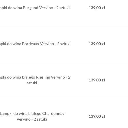
Ilość w zes
pki do wina Burgund Vervino - 2 sztuki
139,00 zł
Materiał: 
baru i oło
Można myć
Nagrody: R
pki do wina Bordeaux Vervino - 2 sztuki
139,00 zł
pki do wina białego Riesling Vervino - 2
139,00 zł
sztuki
Lampki do wina białego Chardonnay
139,00 zł
Vervino - 2 sztuki