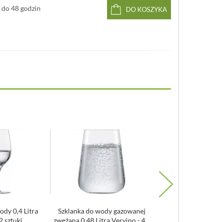
do 48 godzin
DO KOSZYKA
ody 0,4 Litra
Szklanka do wody gazowanej
Szklanka vintage
2 sztuki
zwężana 0,48 Litra Vervino - 4...
Hobstar Libbey 