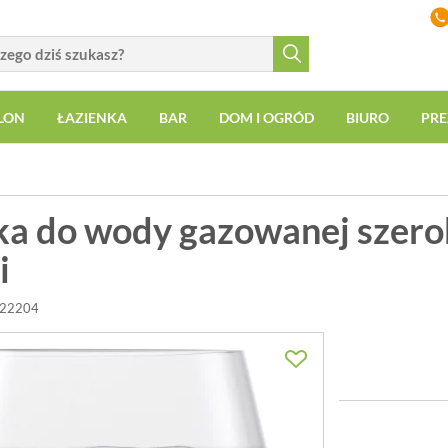
LON
ŁAZIENKA
BAR
DOM I OGRÓD
BIURO
PRE
ka do wody gazowanej szeroka
i
122204