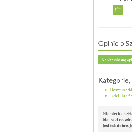
90,00 zł
99,00 zł
Opinie o S
Napisz własną op
Kategorie,
Nasze mark
Jadalnia
/
Sz
Niemieckie szk
kieliszki do win
jest tak dobre, j