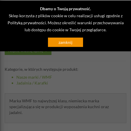
Dbamy o Twoją prywatność.
Sklep korzysta z plików cookie w celu realizacji usługi zgodnie z
Polityką prywatności
. Możesz określić warunki przechowywania
Opinie o Karafka do wody Basic WMF
lub dostępu do cookie w Twojej przeglądarce.
1,5 Litra
zamknij
Napisz własną opinię
Kategorie, w których występuje produkt:
Nasze marki
/
WMF
Jadalnia
/
Karafki
Marka WMF to najwyższej klasy, niemiecka marka
specjalizująca się w produkcji wyposażenia kuchni oraz
jadalni.