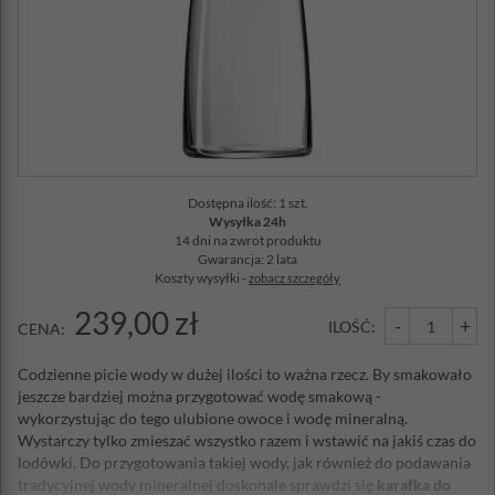
Dostępna ilość: 1 szt.
Wysyłka 24h
14 dni na zwrot produktu
Gwarancja: 2 lata
Koszty wysyłki -
zobacz szczegóły
239,00 zł
-
+
ILOŚĆ:
CENA:
Codzienne picie wody w dużej ilości to ważna rzecz. By smakowało
jeszcze bardziej można przygotować wodę smakową -
wykorzystując do tego ulubione owoce i wodę mineralną.
Wystarczy tylko zmieszać wszystko razem i wstawić na jakiś czas do
lodówki. Do przygotowania takiej wody, jak również do podawania
tradycyjnej wody mineralnej doskonale sprawdzi się
karafka do