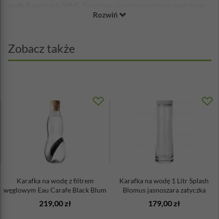
wody
Basic marki WMF. To szklane, smukłe naczynie o wygodnym,
Rozwiń
dużym dnie, które pomieści odpowiednią ilość ulubionego napoju.
Wyposażona jest w ergonomiczny i bardzo praktyczny korek, który
po pierwsze uszczelnia ją, a po drugie chroni przed przypadkowym
rozlaniem wody, dzięki przymocowanemu do niego zamknięciu.
Zobacz także
Praktyczne pręty znajdujące się przy otworze skutecznie
zatrzymują lód oraz kawałki owoców w butelce. Karafka została
wykonana z doskonałej jakości materiałów: szkła, silikonu oraz
polerowanej stali nierdzewnej. Jest niezbędna podczas spotkań
towarzyskich – zwłaszcza latem, kiedy pozwoli nam poczęstować
gości przepyszną, naturalną wodą tudzież smakową własnej roboty.
Materiał: szkło, tworzywo sztuczne, silikon, Cromargan®
opatentowany przez WMF stop metali, odporny na
uszkodzenia i zadrapania, działanie kwasów z warzyw i
owoców, nie absorbuje zapachów - polerowana stal
nierdzewna 18/10
Należy myć ręcznie
Wysokość: 32,7cm
Karafka na wodę z filtrem
Karafka na wodę 1 Litr Splash
Średnica: 11,3cm
węglowym Eau Carafe Black Blum
Blomus jasnoszara zatyczka
Pojemność: 1,5 Litra
219,00 zł
179,00 zł