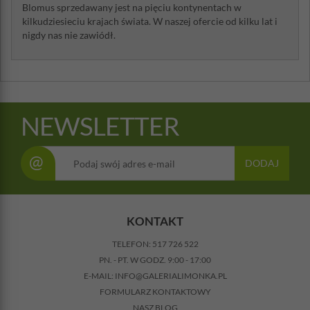
Blomus sprzedawany jest na pięciu kontynentach w
kilkudziesieciu krajach świata. W naszej ofercie od kilku lat i
nigdy nas nie zawiódł.
NEWSLETTER
@
DODAJ
KONTAKT
TELEFON:
517 726 522
PN. - PT. W GODZ. 9:00 - 17:00
E-MAIL:
INFO@GALERIALIMONKA.PL
FORMULARZ KONTAKTOWY
NASZ BLOG