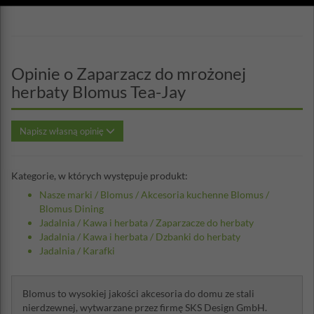
Opinie o Zaparzacz do mrożonej
herbaty Blomus Tea-Jay
Napisz własną opinię
Kategorie, w których występuje produkt:
Nasze marki
/
Blomus
/
Akcesoria kuchenne Blomus
/
Blomus Dining
Jadalnia
/
Kawa i herbata
/
Zaparzacze do herbaty
Jadalnia
/
Kawa i herbata
/
Dzbanki do herbaty
Jadalnia
/
Karafki
Blomus to wysokiej jakości akcesoria do domu ze stali
nierdzewnej, wytwarzane przez firmę SKS Design GmbH.