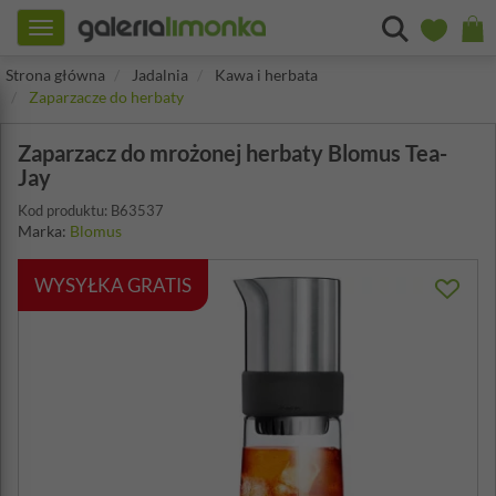
Toggle
navigation
Strona główna
Jadalnia
Kawa i herbata
Zaparzacze do herbaty
Zaparzacz do mrożonej herbaty Blomus Tea-
Jay
Kod produktu: B63537
Marka:
Blomus
WYSYŁKA GRATIS