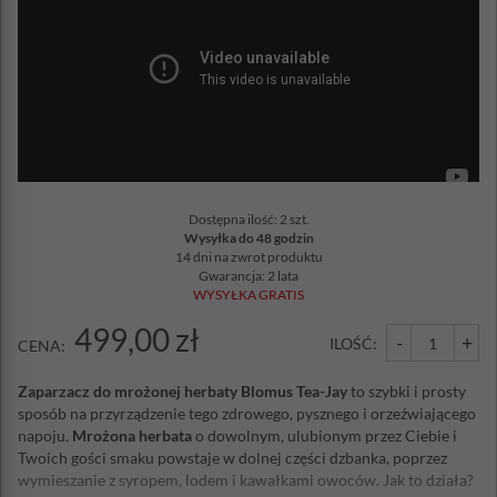
Dostępna ilość: 2 szt.
Wysyłka do 48 godzin
14 dni na zwrot produktu
Gwarancja: 2 lata
WYSYŁKA GRATIS
499,00 zł
-
+
ILOŚĆ:
CENA:
Zaparzacz do mrożonej herbaty
Blomus Tea-Jay
to szybki i prosty
sposób na przyrządzenie tego zdrowego, pysznego i orzeźwiającego
napoju.
Mrożona herbata
o dowolnym, ulubionym przez Ciebie i
Twoich gości smaku powstaje w dolnej części dzbanka, poprzez
wymieszanie z syropem, lodem i kawałkami owoców. Jak to działa?