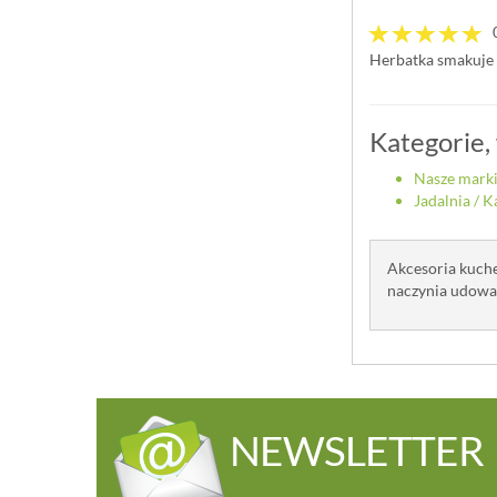
Herbatka smakuje 
Kategorie,
Nasze mark
Jadalnia
/
K
Akcesoria kuche
naczynia udowad
NEWSLETTER