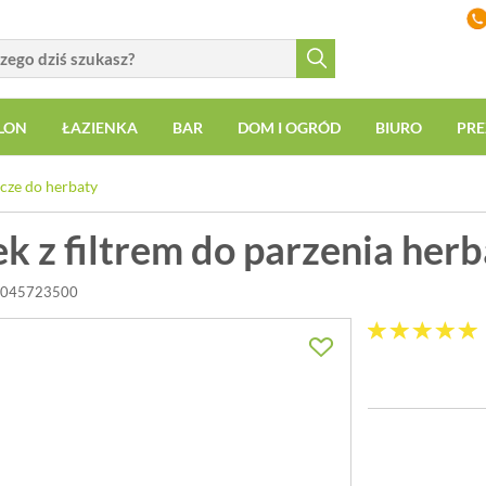
LON
ŁAZIENKA
BAR
DOM I OGRÓD
BIURO
PRE
cze do herbaty
k z filtrem do parzenia herb
-1045723500