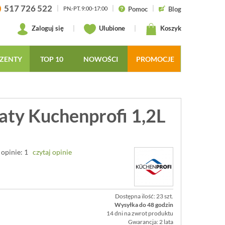
517 726 522
|
|
|
Pomoc
Blog
PN.-PT. 9:00-17:00
Zaloguj się
|
Ulubione
|
Koszyk
ZENTY
TOP 10
NOWOŚCI
PROMOCJE
aty Kuchenprofi 1,2L
opinie: 1
czytaj opinie
Dostępna ilość: 23 szt.
Wysyłka do 48 godzin
14 dni na zwrot produktu
Gwarancja: 2 lata