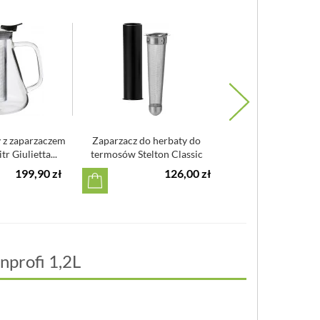
 z zaparzaczem
Zaparzacz do herbaty do
Zaparzacz do herbaty
tr Giulietta...
termosów Stelton Classic
termosu Emma Stelt
199,90 zł
126,00 zł
5
nprofi 1,2L