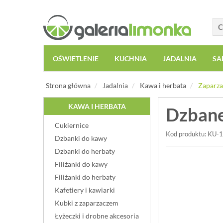
OŚWIETLENIE
KUCHNIA
JADALNIA
SA
Strona główna
Jadalnia
Kawa i herbata
Zaparza
KAWA I HERBATA
Dzbane
Cukiernice
Kod produktu: KU
Dzbanki do kawy
Dzbanki do herbaty
Filiżanki do kawy
Filiżanki do herbaty
Kafetiery i kawiarki
Kubki z zaparzaczem
Łyżeczki i drobne akcesoria