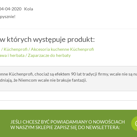
04-04-2020 Kola
pysznie!
 w których występuje produkt:
i
/
Küchenprofi
/
Akcesoria kuchenne Küchenprofi
awa i herbata
/
Zaparzacze do herbaty
nne Küchenprofi, chociaż są efektem 90 lat tradycji firmy, wcale nie są 
niają, że Niemcom wcale nie brakuje fantazji.
JEŚLI CHCESZ BYĆ POWIADAMIANY O NOWOŚCIACH
W NASZYM SKLEPIE ZAPISZ SIĘ DO NEWSLETTERA: