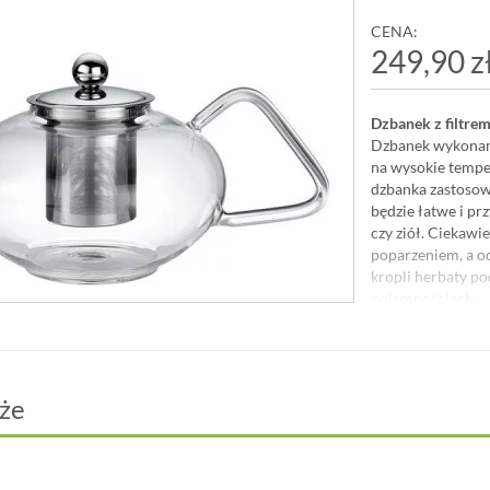
CENA:
249,90 z
Dzbanek z filtrem
Dzbanek wykonany
na wysokie temper
dzbanka zastosowa
będzie łatwe i pr
czy ziół. Ciekawi
poparzeniem, a od
kropli herbaty p
pojemnościach.
Pojemność
Materiał: 
że