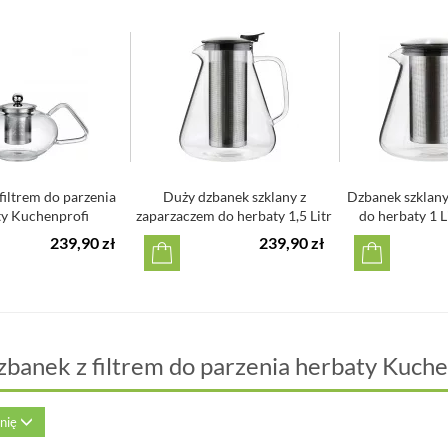
filtrem do parzenia
Duży dzbanek szklany z
Dzbanek szklany
ty Kuchenprofi
zaparzaczem do herbaty 1,5 Litr
do herbaty 1 Li
Gi...
239,90 zł
239,90 zł
zbanek z filtrem do parzenia herbaty Kuche
inię