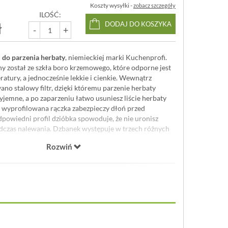
Koszty wysyłki -
zobacz szczegóły
ILOŚĆ:
ł
DODAJ DO KOSZYKA
-
+
 do parzenia herbaty
, niemieckiej marki Kuchenprofi.
 został ze szkła boro krzemowego, które odporne jest
atury, a jednocześnie lekkie i cienkie. Wewnątrz
no stalowy filtr, dzięki któremu parzenie herbaty
zyjemne, a po zaparzeniu łatwo usuniesz liście herbaty
e wyprofilowana rączka zabezpieczy dłoń przed
powiedni profil dzióbka spowoduje, że nie uronisz
odczas nalewania. Dzbanek występuje w trzech różnych
Rozwiń
: 1200 ml
szkło borokrzemowe, stal nierdzewna