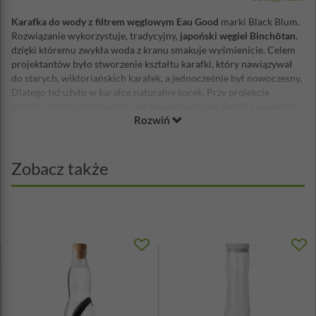
Karafka do wody z filtrem węglowym Eau Good
marki Black Blum.
Rozwiązanie wykorzystuje, tradycyjny,
japoński węgiel Binchōtan
,
dzięki któremu zwykła woda z kranu smakuje wyśmienicie. Celem
projektantów było stworzenie kształtu karafki, który nawiązywał
do starych, wiktoriańskich karafek, a jednocześnie był nowoczesny.
Dlatego też użyto w karafce naturalny korek. Przy projekcie
kształtu karafki istotne było załamawymanie się światła w wodzie,
Rozwiń
które ma swoje piękno. Dodatkowo istotna była minimalistyczna
forma - brak dodatkowych elementów oraz możliwość
zablokowania wewnątrz karafki węglowego filtra. Dlatego marka
black+blum zachęca do picia wody z kranu, która smakuje lepiej.
Zobacz także
Jak działa nasz karafka? Wypełnij ją wodą (pitną) z kranu, poczekaj,
aż filtr węglowy ją oczyści z zanieczyszczeń chemicznych, spróbuj
różnicę po zaledwie jednej godzinie.
Ciesz się degustacją pysznej
wody!
Użytkowanie filtra węglowego: jeżeli używasz filtra
dołączonego do karafki codziennie, to powinien Ci wystarczyć na
trzy miesiące. Jego regeneracja polega na gotowaniu go przez 10
minut i pozostawieniu do wyschnięcia, najlepiej na słońcu. Po
trzech takich procesach filtr należy wymienić na nowy. Filtry
węglowe Binchōtan stosowane są w Japonii do oczyszczania wody
od XVII wieku. Redukują one, chlor i inne zanieczyszczenia, a