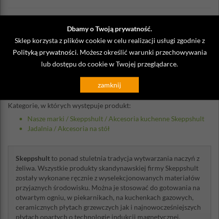
Dbamy o Twoją prywatność.
Opinie o Podstawka korkowa do
Sklep korzysta z plików cookie w celu realizacji usługi zgodnie z
zestawu młynków Skeppshult
Polityką prywatności
. Możesz określić warunki przechowywania
lub dostępu do cookie w Twojej przeglądarce.
Napisz własną opinię
zamknij
Kategorie, w których występuje produkt:
Nasze marki
/
Skeppshult
/
Akcesoria kuchenne Skeppshult
Jadalnia
/
Akcesoria na stół
Skeppshult
to ponad stuletnia tradycja wytwarzania naczyń z
żeliwa. Wszystkie produkty skandynawskiej firmy Skeppshult
zostały wykonane ręcznie z wyselekcjonowanych materiałów
przyjaznych środowisku. Można je stosować do gotowania na
otwartym ogniu, w piekarnikach, na kuchenkach gazowych,
ceramicznych płytach grzewczych jak i najnowocześniejszych
płytach opartych o technologię indukcji magnetycznej.