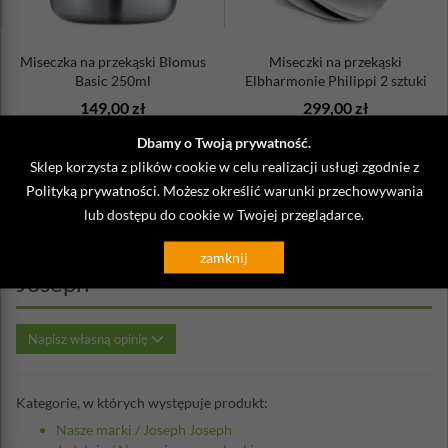
Miseczka na przekąski Blomus
Miseczki na przekąski
Basic 250ml
Elbharmonie Philippi 2 sztuki
149,00 zł
299,00 zł
Dbamy o Twoją prywatność.
Sklep korzysta z plików cookie w celu realizacji usługi zgodnie z
Polityką prywatności
. Możesz określić warunki przechowywania
lub dostępu do cookie w Twojej przeglądarce.
Opinie o Naczynie na przekąski
podwójna miseczka Double Dish Joseph
zamknij
Joseph
Napisz własną opinię
Kategorie, w których występuje produkt:
Nasze marki
/
Joseph Joseph